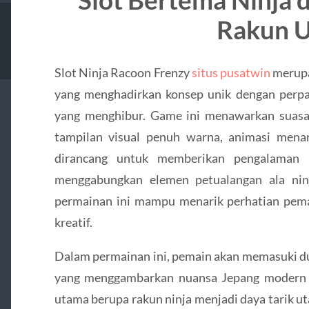
Rakun U
Slot Ninja Racoon Frenzy
situs pusatwin
merupa
yang menghadirkan konsep unik dengan perpa
yang menghibur. Game ini menawarkan suasa
tampilan visual penuh warna, animasi menari
dirancang untuk memberikan pengalaman 
menggabungkan elemen petualangan ala ninj
permainan ini mampu menarik perhatian pem
kreatif.
Dalam permainan ini, pemain akan memasuki du
yang menggambarkan nuansa Jepang modern b
utama berupa rakun ninja menjadi daya tarik u