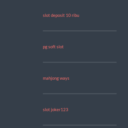
slot deposit 10 ribu
pg soft slot
mahjong ways
slot joker123