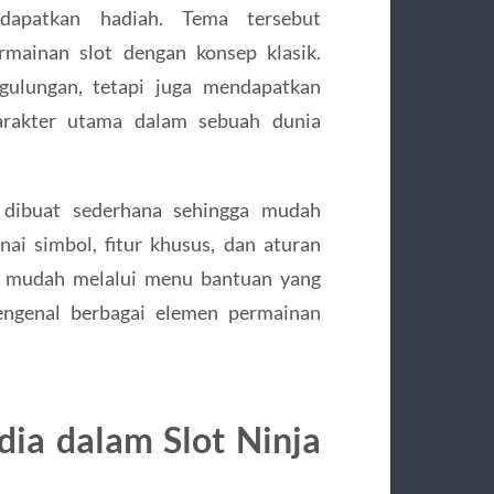
dapatkan hadiah. Tema tersebut
mainan slot dengan konsep klasik.
ulungan, tetapi juga mendapatkan
karakter utama dalam sebuah dunia
a dibuat sederhana sehingga mudah
ai simbol, fitur khusus, dan aturan
n mudah melalui menu bantuan yang
engenal berbagai elemen permainan
dia dalam Slot Ninja