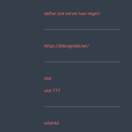
daftar slot server luar negeri
https://jldesignlab.net/
slot
slot 777
orbit4d