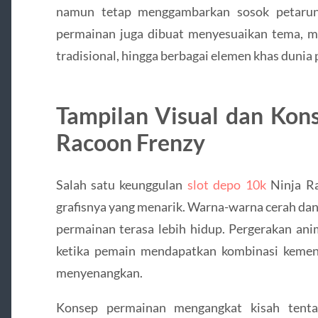
namun tetap menggambarkan sosok petarung
permainan juga dibuat menyesuaikan tema, mul
tradisional, hingga berbagai elemen khas dunia
Tampilan Visual dan Kon
Racoon Frenzy
Salah satu keunggulan
slot depo 10k
Ninja Ra
grafisnya yang menarik. Warna-warna cerah dan
permainan terasa lebih hidup. Pergerakan an
ketika pemain mendapatkan kombinasi kemen
menyenangkan.
Konsep permainan mengangkat kisah tenta