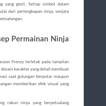
 yang gesit. Setiap simbol dalam
ai dari perlengkapan ninja, senjata
 petualangan.
sep Permainan Ninja
coon Frenzy terletak pada tampilan
 desain karakter yang detail membuat
imasi saat gulungan berputar maupun
angan memberikan efek visual yang
ng rakun ninja yang berpetualang