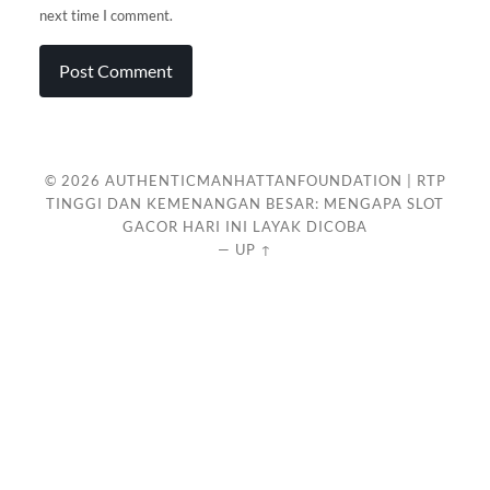
next time I comment.
© 2026
AUTHENTICMANHATTANFOUNDATION | RTP
TINGGI DAN KEMENANGAN BESAR: MENGAPA SLOT
GACOR HARI INI LAYAK DICOBA
—
UP ↑