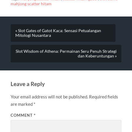
mahjong scatter hitam
« Slot Gates of Gatot Kaca: Sensasi Petualangan
Mitologi Nusantara
Slot Wisdom of Athena: Permainan Seru Penuh Strategi
dan Keberuntungan »
Leave a Reply
Your email address will not be published.
Required fields
are marked
*
COMMENT
*