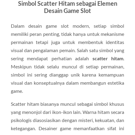
Simbol Scatter Hitam sebagai Elemen
Desain Game Slot
Dalam desain game slot modern, setiap simbol
memiliki peran penting, tidak hanya untuk mekanisme
permainan tetapi juga untuk membentuk identitas
visual dan pengalaman pemain. Salah satu simbol yang
sering mendapat perhatian adalah
scatter hitam
.
Meskipun tidak selalu muncul di setiap permainan,
simbol ini sering dianggap unik karena kemampuan
visual dan konseptualnya dalam membangun estetika
game.
Scatter hitam biasanya muncul sebagai simbol khusus
yang menonjol dari ikon-ikon lain. Warna hitam secara
psikologis diasosiasikan dengan misteri, kekuatan, dan
ketegangan. Desainer game memanfaatkan sifat ini