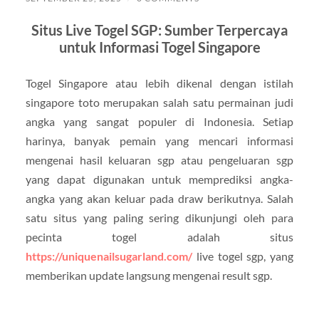
Situs Live Togel SGP: Sumber Terpercaya
untuk Informasi Togel Singapore
Togel Singapore atau lebih dikenal dengan istilah
singapore toto merupakan salah satu permainan judi
angka yang sangat populer di Indonesia. Setiap
harinya, banyak pemain yang mencari informasi
mengenai hasil keluaran sgp atau pengeluaran sgp
yang dapat digunakan untuk memprediksi angka-
angka yang akan keluar pada draw berikutnya. Salah
satu situs yang paling sering dikunjungi oleh para
pecinta togel adalah situs
https://uniquenailsugarland.com/
live togel sgp, yang
memberikan update langsung mengenai result sgp.