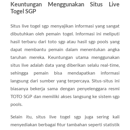
Keuntungan Menggunakan Situs Live
Togel SGP
Situs live togel sgp menyajikan informasi yang sangat
dibutuhkan oleh pemain togel. Informasi ini meliputi
hasil terbaru dari toto sgp atau hasil sgp pools yang
dapat membantu pemain dalam menentukan angka
taruhan mereka. Keuntungan utama menggunakan
situs live adalah data yang diberikan selalu real-time,
sehingga pemain bisa mendapatkan informasi
langsung dari sumber yang terpercaya. Situs-situs ini
biasanya bekerja sama dengan penyelenggara resmi
TOTO SGP dan memiliki akses langsung ke sistem sgp
pools.
Selain itu, situs live togel sgp juga sering kali
menyediakan berbagai fitur tambahan seperti statistik