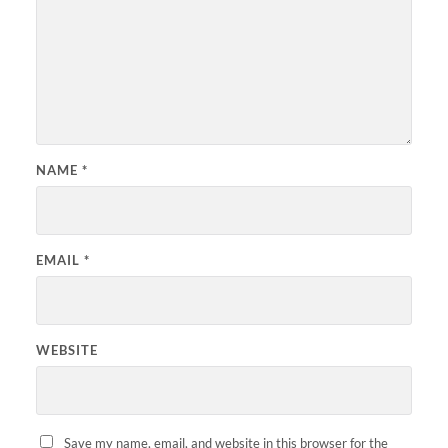
NAME
*
EMAIL
*
WEBSITE
Save my name, email, and website in this browser for the