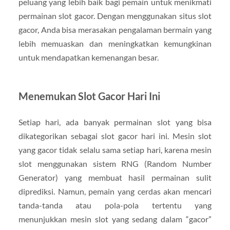
peluang yang lebih baik bagi pemain untuk menikmati
permainan slot gacor. Dengan menggunakan situs slot
gacor, Anda bisa merasakan pengalaman bermain yang
lebih memuaskan dan meningkatkan kemungkinan
untuk mendapatkan kemenangan besar.
Menemukan Slot Gacor Hari Ini
Setiap hari, ada banyak permainan slot yang bisa
dikategorikan sebagai slot gacor hari ini. Mesin slot
yang gacor tidak selalu sama setiap hari, karena mesin
slot menggunakan sistem RNG (Random Number
Generator) yang membuat hasil permainan sulit
diprediksi. Namun, pemain yang cerdas akan mencari
tanda-tanda atau pola-pola tertentu yang
menunjukkan mesin slot yang sedang dalam “gacor”