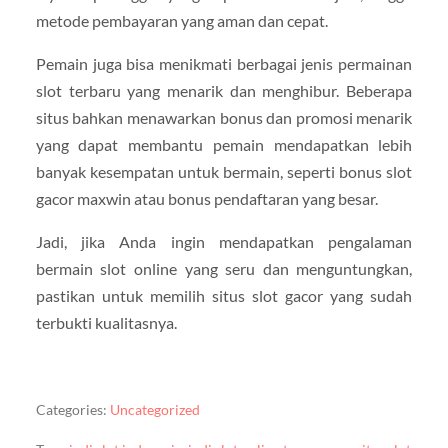
metode pembayaran yang aman dan cepat.
Pemain juga bisa menikmati berbagai jenis permainan
slot terbaru yang menarik dan menghibur. Beberapa
situs bahkan menawarkan bonus dan promosi menarik
yang dapat membantu pemain mendapatkan lebih
banyak kesempatan untuk bermain, seperti bonus slot
gacor maxwin atau bonus pendaftaran yang besar.
Jadi, jika Anda ingin mendapatkan pengalaman
bermain slot online yang seru dan menguntungkan,
pastikan untuk memilih situs slot gacor yang sudah
terbukti kualitasnya.
Categories:
Uncategorized