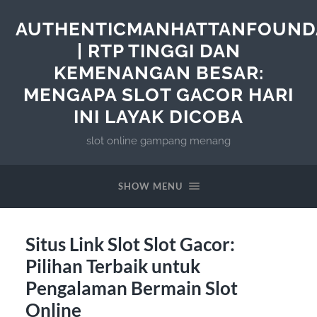
AUTHENTICMANHATTANFOUND
| RTP TINGGI DAN
KEMENANGAN BESAR:
MENGAPA SLOT GACOR HARI
INI LAYAK DICOBA
slot online gampang menang
SHOW MENU
Situs Link Slot Slot Gacor:
Pilihan Terbaik untuk
Pengalaman Bermain Slot
Online