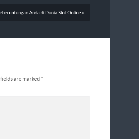
eberuntungan Anda di Dunia Slot Online »
fields are marked
*