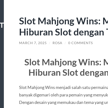
Slot Mahjong Wins: 
TTANFOUNDATION
Hiburan Slot dengan
MARCH 7, 2025
/
ROSA
/
0 COMMENTS
Slot Mahjong Wins: 
Hiburan Slot denga
Slot Mahjong Wins menjadi salah satu permai
banyak digemari oleh para pemain yang menyuk
Dengan desain yang memukau dan tema yang uni