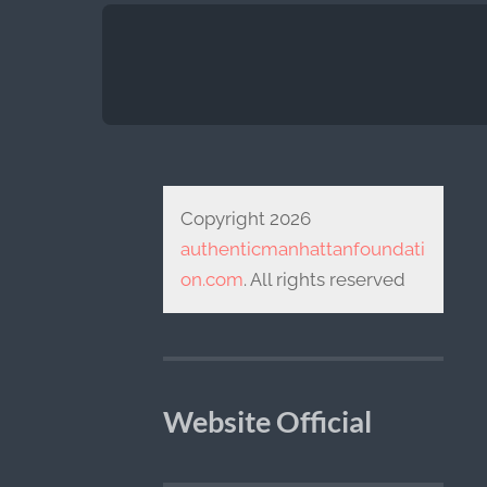
Copyright 2026
authenticmanhattanfoundati
on.com
. All rights reserved
Website Official