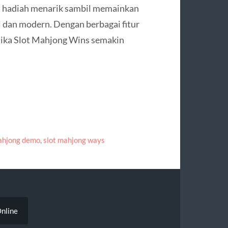
hadiah menarik sambil memainkan
dan modern. Dengan berbagai fitur
jika Slot Mahjong Wins semakin
ahjong demo
,
slot mahjong ways
Online