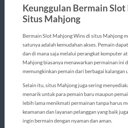
Keunggulan Bermain Slot
Situs Mahjong
Bermain Slot Mahjong Wins di situs Mahjong me
satunya adalah kemudahan akses. Pemain dapat
dan di mana saja melalui perangkat komputer a
Mahjong biasanya menawarkan permainan ini de
memungkinkan pemain dari berbagai kalangan un
Selain itu, situs Mahjong juga sering menyedi
menarik untuk para pemain baru maupun pemain
lebih lama menikmati permainan tanpa harus m
keamanan dan layanan pelanggan yang baik juga
ingin bermain dengan nyaman dan aman.