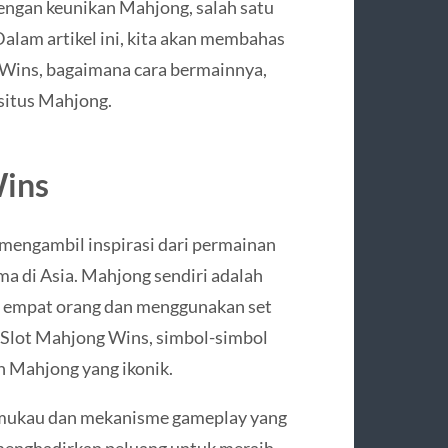
ngan keunikan Mahjong, salah satu
Dalam artikel ini, kita akan membahas
Wins, bagaimana cara bermainnya,
situs Mahjong.
Wins
mengambil inspirasi dari permainan
ma di Asia. Mahjong sendiri adalah
h empat orang dan menggunakan set
am Slot Mahjong Wins, simbol-simbol
in Mahjong yang ikonik.
memukau dan mekanisme gameplay yang