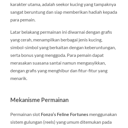
karakter utama, adalah seekor kucing yang tampaknya
sangat beruntung dan siap memberikan hadiah kepada
para pemain.
Latar belakang permainan ini diwarnai dengan grafis
yang cerah, menampilkan berbagai jenis kucing,
simbol-simbol yang berkaitan dengan keberuntungan,
serta bonus yang menggoda. Para pemain dapat
merasakan suasana santai namun mengasyikkan,
dengan grafis yang menghibur dan fitur-fitur yang
menarik.
Mekanisme Permainan
Permainan slot
Fonzo’s Feline Fortunes
menggunakan
sistem gulungan (reels) yang umum ditemukan pada