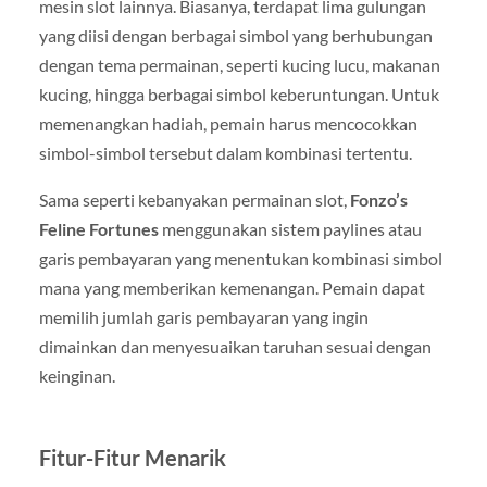
mesin slot lainnya. Biasanya, terdapat lima gulungan
yang diisi dengan berbagai simbol yang berhubungan
dengan tema permainan, seperti kucing lucu, makanan
kucing, hingga berbagai simbol keberuntungan. Untuk
memenangkan hadiah, pemain harus mencocokkan
simbol-simbol tersebut dalam kombinasi tertentu.
Sama seperti kebanyakan permainan slot,
Fonzo’s
Feline Fortunes
menggunakan sistem paylines atau
garis pembayaran yang menentukan kombinasi simbol
mana yang memberikan kemenangan. Pemain dapat
memilih jumlah garis pembayaran yang ingin
dimainkan dan menyesuaikan taruhan sesuai dengan
keinginan.
Fitur-Fitur Menarik