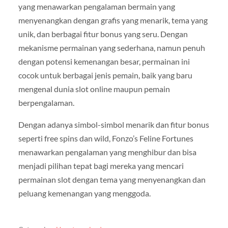
yang menawarkan pengalaman bermain yang
menyenangkan dengan grafis yang menarik, tema yang
unik, dan berbagai fitur bonus yang seru. Dengan
mekanisme permainan yang sederhana, namun penuh
dengan potensi kemenangan besar, permainan ini
cocok untuk berbagai jenis pemain, baik yang baru
mengenal dunia slot online maupun pemain
berpengalaman.
Dengan adanya simbol-simbol menarik dan fitur bonus
seperti free spins dan wild, Fonzo’s Feline Fortunes
menawarkan pengalaman yang menghibur dan bisa
menjadi pilihan tepat bagi mereka yang mencari
permainan slot dengan tema yang menyenangkan dan
peluang kemenangan yang menggoda.