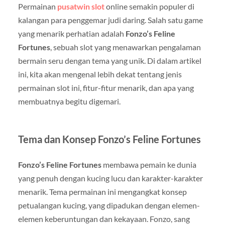
Permainan
pusatwin slot
online semakin populer di
kalangan para penggemar judi daring. Salah satu game
yang menarik perhatian adalah
Fonzo’s Feline
Fortunes
, sebuah slot yang menawarkan pengalaman
bermain seru dengan tema yang unik. Di dalam artikel
ini, kita akan mengenal lebih dekat tentang jenis
permainan slot ini, fitur-fitur menarik, dan apa yang
membuatnya begitu digemari.
Tema dan Konsep Fonzo’s Feline Fortunes
Fonzo’s Feline Fortunes
membawa pemain ke dunia
yang penuh dengan kucing lucu dan karakter-karakter
menarik. Tema permainan ini mengangkat konsep
petualangan kucing, yang dipadukan dengan elemen-
elemen keberuntungan dan kekayaan. Fonzo, sang