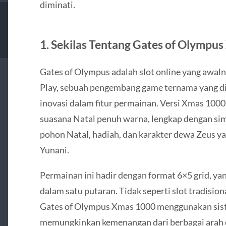
diminati.
1.
Sekilas Tentang Gates of Olympu
Gates of Olympus adalah slot online yang awal
Play, sebuah pengembang game ternama yang dik
inovasi dalam fitur permainan. Versi Xmas 10
suasana Natal penuh warna, lengkap dengan sim
pohon Natal, hadiah, dan karakter dewa Zeus y
Yunani.
Permainan ini hadir dengan format 6×5 grid, yan
dalam satu putaran. Tidak seperti slot tradisio
Gates of Olympus Xmas 1000 menggunakan sis
memungkinkan kemenangan dari berbagai arah 