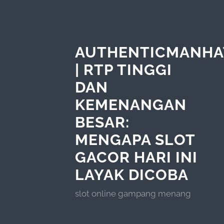
AUTHENTICMANHA
| RTP TINGGI
DAN
KEMENANGAN
BESAR:
MENGAPA SLOT
GACOR HARI INI
LAYAK DICOBA
slot online gampang menang