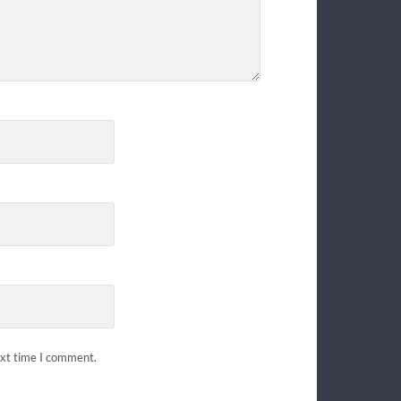
ext time I comment.