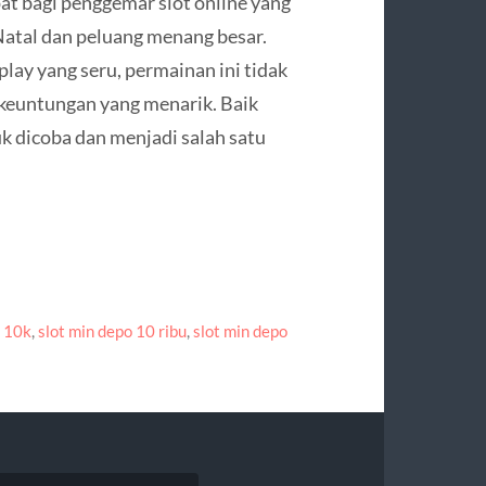
at bagi penggemar slot online yang
atal dan peluang menang besar.
play yang seru, permainan ini tidak
keuntungan yang menarik. Baik
uk dicoba dan menjadi salah satu
t 10k
,
slot min depo 10 ribu
,
slot min depo