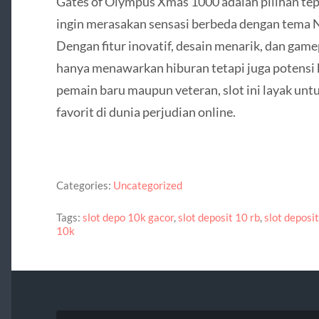
Gates of Olympus Xmas 1000 adalah pilihan tep
ingin merasakan sensasi berbeda dengan tema N
Dengan fitur inovatif, desain menarik, dan game
hanya menawarkan hiburan tetapi juga potensi 
pemain baru maupun veteran, slot ini layak unt
favorit di dunia perjudian online.
Categories:
Uncategorized
Tags:
slot depo 10k gacor
,
slot deposit 10 rb
,
slot deposi
10k