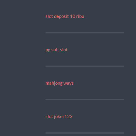
slot deposit 10 ribu
pg soft slot
mahjong ways
slot joker123