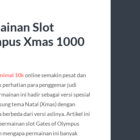
ainan Slot
mpus Xmas 1000
inimal 10k
online semakin pesat dan
ik perhatian para penggemar judi
rmainan ini hadir sebagai versi spesial
usung tema Natal (Xmas) dengan
erbeda dari versi aslinya. Artikel ini
permainan slot Gates of Olympus
an mengapa permainan ini banyak