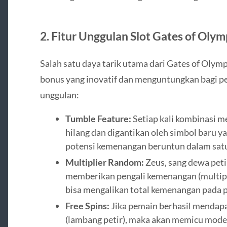
2.
Fitur Unggulan Slot Gates of Oly
Salah satu daya tarik utama dari Gates of Olymp
bonus yang inovatif dan menguntungkan bagi pe
unggulan:
Tumble Feature:
Setiap kali kombinasi m
hilang dan digantikan oleh simbol baru y
potensi kemenangan beruntun dalam satu
Multiplier Random:
Zeus, sang dewa peti
memberikan pengali kemenangan (multipli
bisa mengalikan total kemenangan pada p
Free Spins:
Jika pemain berhasil mendapat
(lambang petir), maka akan memicu mode p