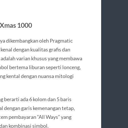
s Xmas 1000
nya dikembangkan oleh Pragmatic
enal dengan kualitas grafis dan
00 adalah varian khusus yang membawa
bol bertema liburan seperti lonceng,
ang kental dengan nuansa mitologi
g berarti ada 6 kolom dan 5 baris
nal dengan garis kemenangan tetap,
tem pembayaran “All Ways” yang
dan kombinasi simbol.