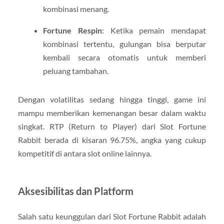
kombinasi menang.
Fortune Respin
: Ketika pemain mendapat
kombinasi tertentu, gulungan bisa berputar
kembali secara otomatis untuk memberi
peluang tambahan.
Dengan volatilitas sedang hingga tinggi, game ini
mampu memberikan kemenangan besar dalam waktu
singkat. RTP (Return to Player) dari Slot Fortune
Rabbit berada di kisaran 96.75%, angka yang cukup
kompetitif di antara slot online lainnya.
Aksesibilitas dan Platform
Salah satu keunggulan dari Slot Fortune Rabbit adalah