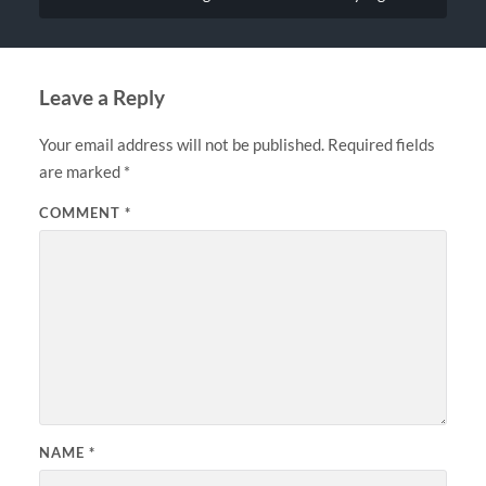
Leave a Reply
Your email address will not be published.
Required fields
are marked
*
COMMENT
*
NAME
*