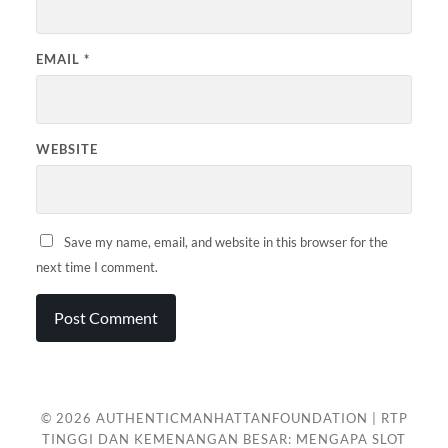
EMAIL
*
WEBSITE
Save my name, email, and website in this browser for the
next time I comment.
© 2026
AUTHENTICMANHATTANFOUNDATION | RTP
TINGGI DAN KEMENANGAN BESAR: MENGAPA SLOT