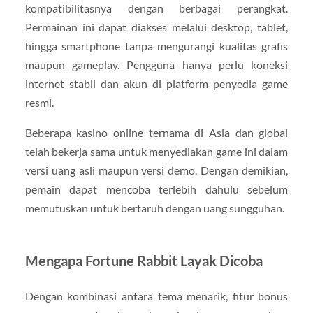
kompatibilitasnya dengan berbagai perangkat.
Permainan ini dapat diakses melalui desktop, tablet,
hingga smartphone tanpa mengurangi kualitas grafis
maupun gameplay. Pengguna hanya perlu koneksi
internet stabil dan akun di platform penyedia game
resmi.
Beberapa kasino online ternama di Asia dan global
telah bekerja sama untuk menyediakan game ini dalam
versi uang asli maupun versi demo. Dengan demikian,
pemain dapat mencoba terlebih dahulu sebelum
memutuskan untuk bertaruh dengan uang sungguhan.
Mengapa Fortune Rabbit Layak Dicoba
Dengan kombinasi antara tema menarik, fitur bonus