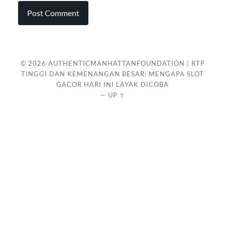
© 2026
AUTHENTICMANHATTANFOUNDATION | RTP
TINGGI DAN KEMENANGAN BESAR: MENGAPA SLOT
GACOR HARI INI LAYAK DICOBA
—
UP ↑