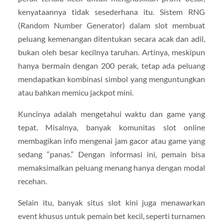
kenyataannya tidak sesederhana itu. Sistem RNG
(Random Number Generator) dalam slot membuat
peluang kemenangan ditentukan secara acak dan adil,
bukan oleh besar kecilnya taruhan. Artinya, meskipun
hanya bermain dengan 200 perak, tetap ada peluang
mendapatkan kombinasi simbol yang menguntungkan
atau bahkan memicu jackpot mini.
Kuncinya adalah mengetahui waktu dan game yang
tepat. Misalnya, banyak komunitas slot online
membagikan info mengenai jam gacor atau game yang
sedang “panas.” Dengan informasi ini, pemain bisa
memaksimalkan peluang menang hanya dengan modal
recehan.
Selain itu, banyak situs slot kini juga menawarkan
event khusus untuk pemain bet kecil, seperti turnamen