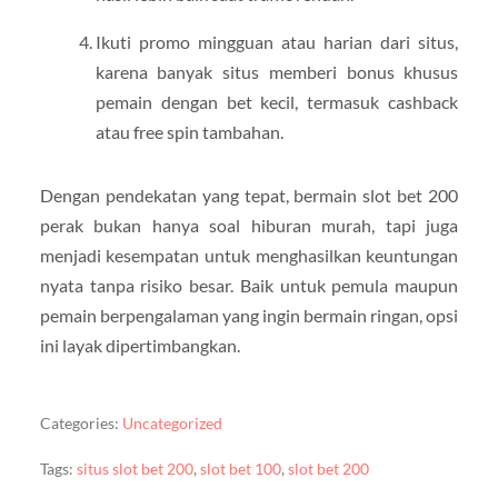
Ikuti promo mingguan atau harian dari situs,
karena banyak situs memberi bonus khusus
pemain dengan bet kecil, termasuk cashback
atau free spin tambahan.
Dengan pendekatan yang tepat, bermain slot bet 200
perak bukan hanya soal hiburan murah, tapi juga
menjadi kesempatan untuk menghasilkan keuntungan
nyata tanpa risiko besar. Baik untuk pemula maupun
pemain berpengalaman yang ingin bermain ringan, opsi
ini layak dipertimbangkan.
Categories:
Uncategorized
Tags:
situs slot bet 200
,
slot bet 100
,
slot bet 200