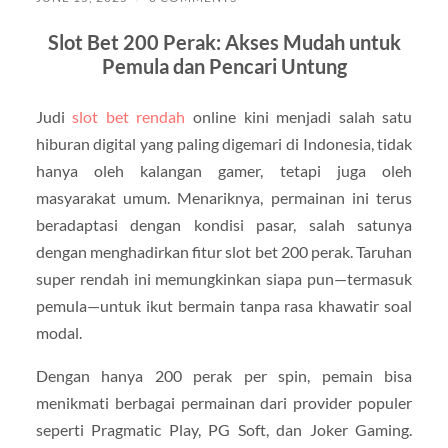
Slot Bet 200 Perak: Akses Mudah untuk
Pemula dan Pencari Untung
Judi
slot bet rendah
online kini menjadi salah satu
hiburan digital yang paling digemari di Indonesia, tidak
hanya oleh kalangan gamer, tetapi juga oleh
masyarakat umum. Menariknya, permainan ini terus
beradaptasi dengan kondisi pasar, salah satunya
dengan menghadirkan fitur slot bet 200 perak. Taruhan
super rendah ini memungkinkan siapa pun—termasuk
pemula—untuk ikut bermain tanpa rasa khawatir soal
modal.
Dengan hanya 200 perak per spin, pemain bisa
menikmati berbagai permainan dari provider populer
seperti Pragmatic Play, PG Soft, dan Joker Gaming.