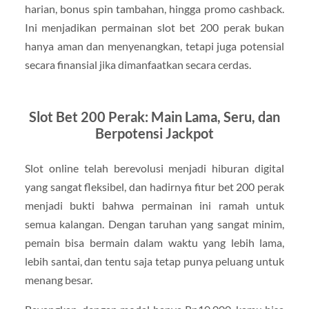
harian, bonus spin tambahan, hingga promo cashback.
Ini menjadikan permainan slot bet 200 perak bukan
hanya aman dan menyenangkan, tetapi juga potensial
secara finansial jika dimanfaatkan secara cerdas.
Slot Bet 200 Perak: Main Lama, Seru, dan
Berpotensi Jackpot
Slot online telah berevolusi menjadi hiburan digital
yang sangat fleksibel, dan hadirnya fitur bet 200 perak
menjadi bukti bahwa permainan ini ramah untuk
semua kalangan. Dengan taruhan yang sangat minim,
pemain bisa bermain dalam waktu yang lebih lama,
lebih santai, dan tentu saja tetap punya peluang untuk
menang besar.