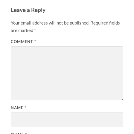
Leave a Reply
Your email address will not be published.
Required fields
are marked
*
COMMENT
*
NAME
*