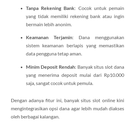
Tanpa Rekening Bank
: Cocok untuk pemain
yang tidak memiliki rekening bank atau ingin
bermain lebih anonim.
Keamanan Terjamin
: Dana menggunakan
sistem keamanan berlapis yang memastikan
data pengguna tetap aman.
Minim Deposit Rendah
: Banyak situs slot dana
yang menerima deposit mulai dari Rp10.000
saja, sangat cocok untuk pemula.
Dengan adanya fitur ini, banyak situs slot online kini
mengintegrasikan opsi dana agar lebih mudah diakses
oleh berbagai kalangan.