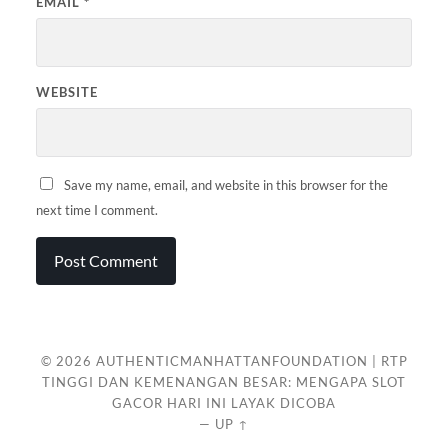
EMAIL
*
WEBSITE
Save my name, email, and website in this browser for the
next time I comment.
© 2026
AUTHENTICMANHATTANFOUNDATION | RTP
TINGGI DAN KEMENANGAN BESAR: MENGAPA SLOT
GACOR HARI INI LAYAK DICOBA
—
UP ↑