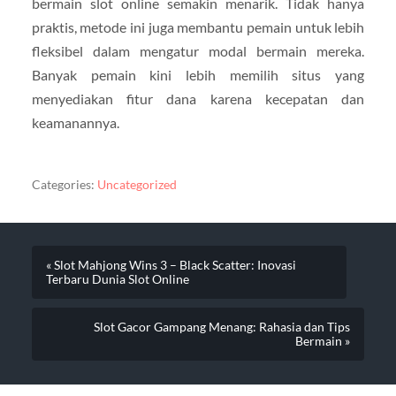
bermain slot online semakin menarik. Tidak hanya
praktis, metode ini juga membantu pemain untuk lebih
fleksibel dalam mengatur modal bermain mereka.
Banyak pemain kini lebih memilih situs yang
menyediakan fitur dana karena kecepatan dan
keamanannya.
Categories:
Uncategorized
« Slot Mahjong Wins 3 – Black Scatter: Inovasi
Terbaru Dunia Slot Online
Slot Gacor Gampang Menang: Rahasia dan Tips
Bermain »