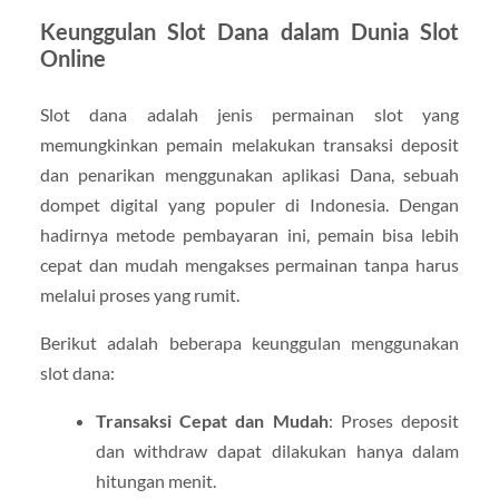
Keunggulan Slot Dana dalam Dunia Slot
Online
Slot dana adalah jenis permainan slot yang
memungkinkan pemain melakukan transaksi deposit
dan penarikan menggunakan aplikasi Dana, sebuah
dompet digital yang populer di Indonesia. Dengan
hadirnya metode pembayaran ini, pemain bisa lebih
cepat dan mudah mengakses permainan tanpa harus
melalui proses yang rumit.
Berikut adalah beberapa keunggulan menggunakan
slot dana:
Transaksi Cepat dan Mudah
: Proses deposit
dan withdraw dapat dilakukan hanya dalam
hitungan menit.