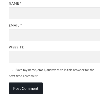
NAME
*
EMAIL
*
WEBSITE
Save my name, email, and website in this browser for the
next time I comment.