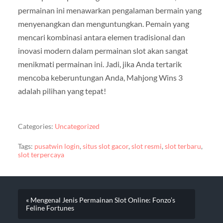
permainan ini menawarkan pengalaman bermain yang
menyenangkan dan menguntungkan. Pemain yang
mencari kombinasi antara elemen tradisional dan
inovasi modern dalam permainan slot akan sangat
menikmati permainan ini. Jadi, jika Anda tertarik
mencoba keberuntungan Anda, Mahjong Wins 3
adalah pilihan yang tepat!
Categories:
Uncategorized
Tags:
pusatwin login
,
situs slot gacor
,
slot resmi
,
slot terbaru
,
slot terpercaya
« Mengenal Jenis Permainan Slot Online: Fonzo’s
Feline Fortunes