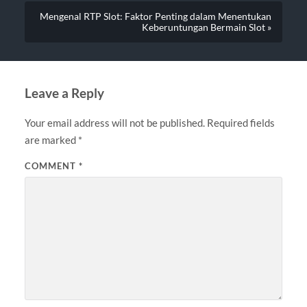
Mengenal RTP Slot: Faktor Penting dalam Menentukan
Keberuntungan Bermain Slot »
Leave a Reply
Your email address will not be published.
Required fields
are marked
*
COMMENT
*