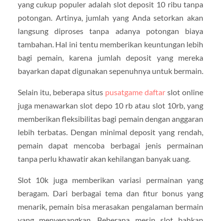
yang cukup populer adalah slot deposit 10 ribu tanpa
potongan. Artinya, jumlah yang Anda setorkan akan
langsung diproses tanpa adanya potongan biaya
tambahan. Hal ini tentu memberikan keuntungan lebih
bagi pemain, karena jumlah deposit yang mereka
bayarkan dapat digunakan sepenuhnya untuk bermain.
Selain itu, beberapa situs
pusatgame daftar
slot online
juga menawarkan slot depo 10 rb atau slot 10rb, yang
memberikan fleksibilitas bagi pemain dengan anggaran
lebih terbatas. Dengan minimal deposit yang rendah,
pemain dapat mencoba berbagai jenis permainan
tanpa perlu khawatir akan kehilangan banyak uang.
Slot 10k juga memberikan variasi permainan yang
beragam. Dari berbagai tema dan fitur bonus yang
menarik, pemain bisa merasakan pengalaman bermain
yang menyenangkan. Beberapa mesin slot bahkan