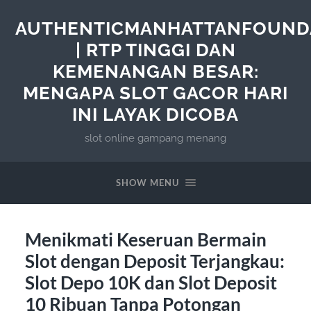
AUTHENTICMANHATTANFOUND
| RTP TINGGI DAN
KEMENANGAN BESAR:
MENGAPA SLOT GACOR HARI
INI LAYAK DICOBA
slot online gampang menang
SHOW MENU
Menikmati Keseruan Bermain
Slot dengan Deposit Terjangkau:
Slot Depo 10K dan Slot Deposit
10 Ribuan Tanpa Potongan