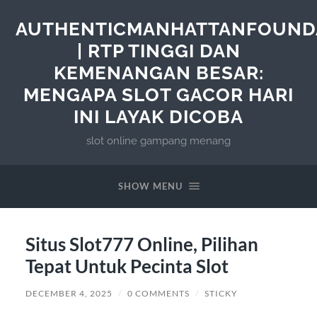
AUTHENTICMANHATTANFOUND
| RTP TINGGI DAN
KEMENANGAN BESAR:
MENGAPA SLOT GACOR HARI
INI LAYAK DICOBA
slot online gampang menang
SHOW MENU
Situs Slot777 Online, Pilihan
Tepat Untuk Pecinta Slot
DECEMBER 4, 2025
/
0 COMMENTS
/
STICKY