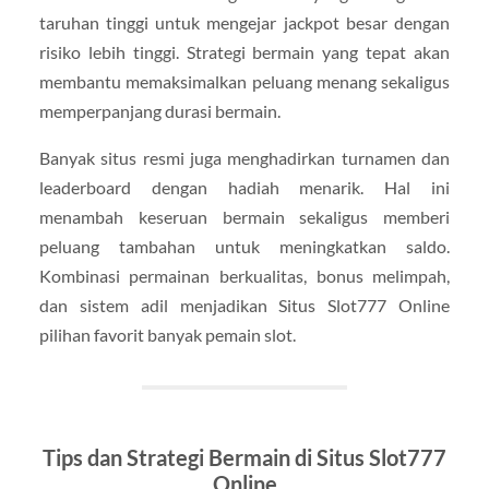
taruhan tinggi untuk mengejar jackpot besar dengan
risiko lebih tinggi. Strategi bermain yang tepat akan
membantu memaksimalkan peluang menang sekaligus
memperpanjang durasi bermain.
Banyak situs resmi juga menghadirkan turnamen dan
leaderboard dengan hadiah menarik. Hal ini
menambah keseruan bermain sekaligus memberi
peluang tambahan untuk meningkatkan saldo.
Kombinasi permainan berkualitas, bonus melimpah,
dan sistem adil menjadikan Situs Slot777 Online
pilihan favorit banyak pemain slot.
Tips dan Strategi Bermain di Situs Slot777
Online