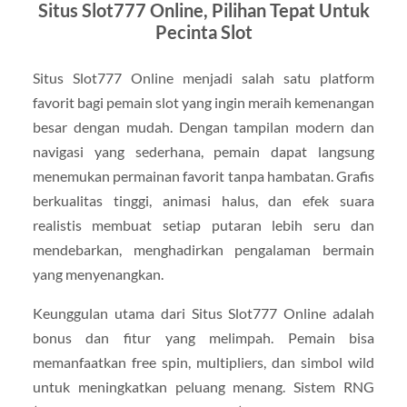
Situs Slot777 Online, Pilihan Tepat Untuk
Pecinta Slot
Situs Slot777 Online menjadi salah satu platform
favorit bagi pemain slot yang ingin meraih kemenangan
besar dengan mudah. Dengan tampilan modern dan
navigasi yang sederhana, pemain dapat langsung
menemukan permainan favorit tanpa hambatan. Grafis
berkualitas tinggi, animasi halus, dan efek suara
realistis membuat setiap putaran lebih seru dan
mendebarkan, menghadirkan pengalaman bermain
yang menyenangkan.
Keunggulan utama dari Situs Slot777 Online adalah
bonus dan fitur yang melimpah. Pemain bisa
memanfaatkan free spin, multipliers, dan simbol wild
untuk meningkatkan peluang menang. Sistem RNG