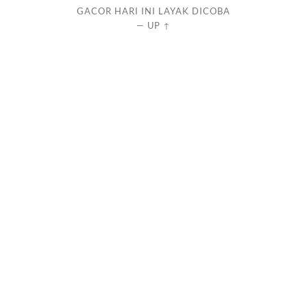
GACOR HARI INI LAYAK DICOBA
—
UP ↑