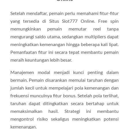
Setelah mendaftar, pemain perlu memahami fitur-fitur
yang tersedia di Situs Slot777 Online. Free spin
memungkinkan pemain memutar reel tanpa
mengurangi saldo utama, sedangkan multipliers dapat
meningkatkan kemenangan hingga beberapa kali lipat.
Pemanfaatan fitur ini secara tepat membantu pemain
meraih keuntungan lebih besar.
Manajemen modal menjadi kunci penting dalam
bermain. Pemain disarankan memulai taruhan dengan
jumlah kecil untuk mempelajari pola kemenangan dan
frekuensi munculnya fitur bonus. Setelah pola terlihat,
taruhan dapat ditingkatkan secara bertahap untuk
memaksimalkan hasil. Strategi ini membantu
mengontrol risiko sekaligus meningkatkan potensi
kemenangan.