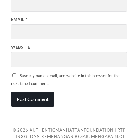
EMAIL
*
WEBSITE
Save my name, email, and website in this browser for the
next time I comment.
© 2026
AUTHENTICMANHATTANFOUNDATION | RTP
TINGGI DAN KEMENANGAN BESAR: MENGAPA SLOT