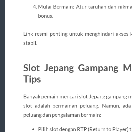
Mulai Bermain: Atur taruhan dan nikmat
bonus.
Link resmi penting untuk menghindari akses k
stabil.
Slot Jepang Gampang Me
Tips
Banyak pemain mencari slot Jepang gampang m
slot adalah permainan peluang. Namun, ada
peluang dan pengalaman bermain:
Pilih slot dengan RTP (Return to Player) t