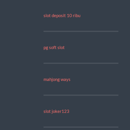
slot deposit 10 ribu
pg soft slot
mahjong ways
slot joker123