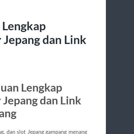
n Lengkap
 Jepang dan Link
duan Lengkap
 Jepang dan Link
pang
pang, dan slot Jepang gampang menang