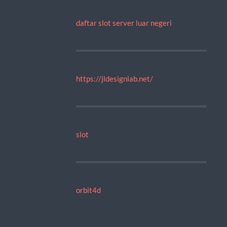
daftar slot server luar negeri
https://jldesignlab.net/
slot
orbit4d