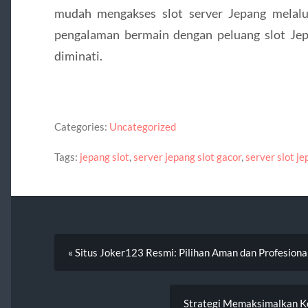
mudah mengakses slot server Jepang melalui
pengalaman bermain dengan peluang slot J
diminati.
Categories:
Uncategorized
Tags:
jepang slot
,
server jepang slot gacor
,
server slot j
« Situs Joker123 Resmi: Pilihan Aman dan Profesional
Strategi Memaksimalkan Ke