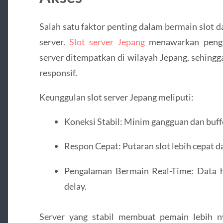
Salah satu faktor penting dalam bermain slot d
server.
Slot server Jepang
menawarkan penga
server ditempatkan di wilayah Jepang, sehingg
responsif.
Keunggulan slot server Jepang meliputi:
Koneksi Stabil: Minim gangguan dan buff
Respon Cepat: Putaran slot lebih cepat d
Pengalaman Bermain Real-Time: Data ha
delay.
Server yang stabil membuat pemain lebih n