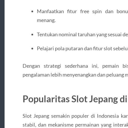
Manfaatkan fitur free spin dan bon
menang.
Tentukan nominal taruhan yang sesuai d
Pelajari pola putaran dan fitur slot sebe
Dengan strategi sederhana ini, pemain b
pengalaman lebih menyenangkan dan peluang me
Popularitas Slot Jepang d
Slot Jepang semakin populer di Indonesia ka
stabil, dan mekanisme permainan yang interakt