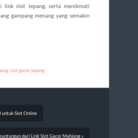
 link slot Jepang, serta menikmati
epang gampang menang yang semakin
epang
,
slot gacor jepang
 untuk Slot Online
untungan dari Link Slot Gacor Mahjong »