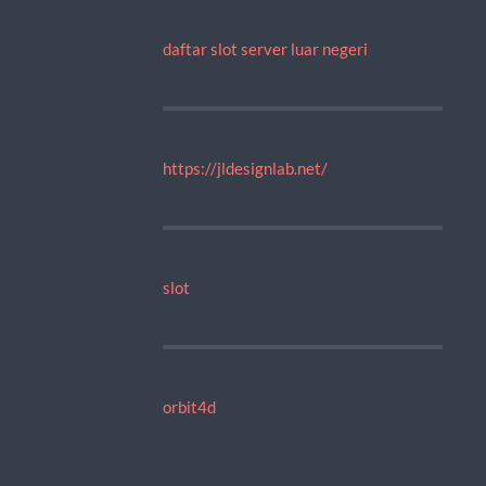
daftar slot server luar negeri
https://jldesignlab.net/
slot
orbit4d