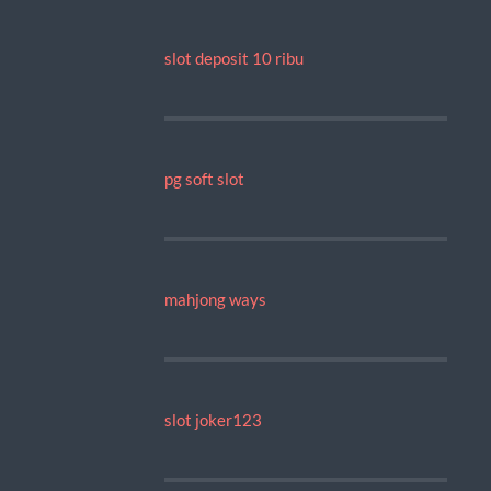
slot deposit 10 ribu
pg soft slot
mahjong ways
slot joker123