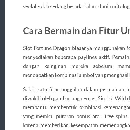
seolah-olah sedang berada dalam dunia mitologi
Cara Bermain dan Fitur U
Slot Fortune Dragon biasanya menggunakan fo
menyediakan beberapa paylines aktif. Pemain
dengan keinginan mereka sebelum memu
mendapatkan kombinasi simbol yang menghasi
Salah satu fitur unggulan dalam permainan i
diwakili oleh gambar naga emas. Simbol Wild 
membantu membentuk kombinasi kemenangan. S
yang memicu putaran bonus atau free spins. F
karena memberikan kesempatan memenangkan