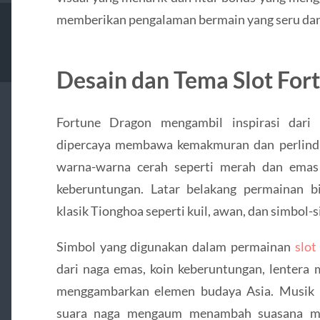
memberikan pengalaman bermain yang seru dan
Desain dan Tema Slot For
Fortune Dragon mengambil inspirasi dari
dipercaya membawa kemakmuran dan perlind
warna-warna cerah seperti merah dan ema
keberuntungan. Latar belakang permainan 
klasik Tionghoa seperti kuil, awan, dan simbol-s
Simbol yang digunakan dalam permainan
slot
dari naga emas, koin keberuntungan, lentera 
menggambarkan elemen budaya Asia. Musik 
suara naga mengaum menambah suasana m