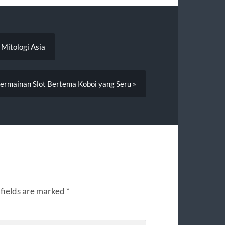
 Mitologi Asia
ermainan Slot Bertema Koboi yang Seru »
fields are marked
*