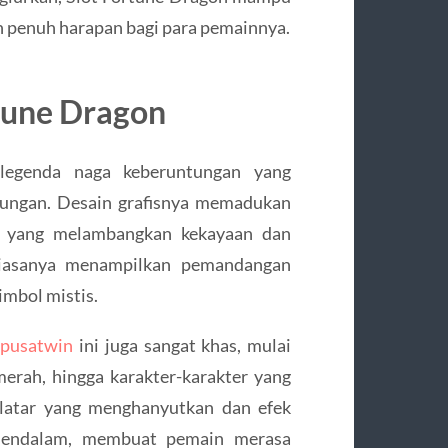
 penuh harapan bagi para pemainnya.
tune Dragon
 legenda naga keberuntungan yang
ungan. Desain grafisnya memadukan
s yang melambangkan kekayaan dan
biasanya menampilkan pemandangan
imbol mistis.
 pusatwin
ini juga sangat khas, mulai
merah, hingga karakter-karakter yang
latar yang menghanyutkan dan efek
endalam, membuat pemain merasa