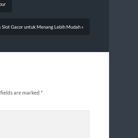
bur
s Slot Gacor untuk Menang Lebih Mudah »
fields are marked
*