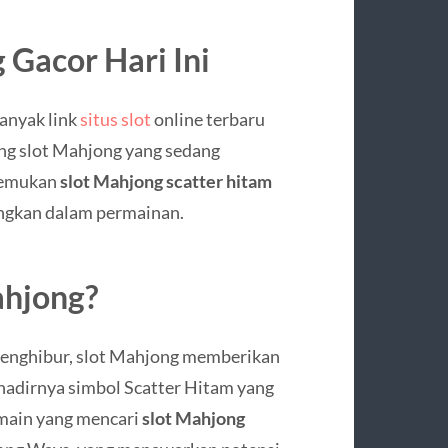
Gacor Hari Ini
banyak link
situs slot
online terbaru
ng slot Mahjong yang sedang
nemukan
slot Mahjong scatter hitam
ungkan dalam permainan.
ahjong?
 menghibur, slot Mahjong memberikan
hadirnya simbol Scatter Hitam yang
emain yang mencari
slot Mahjong