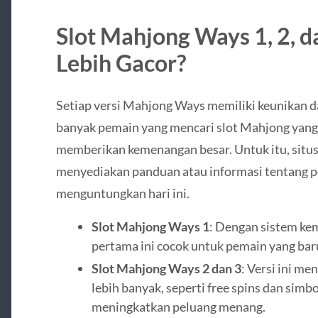
Slot Mahjong Ways 1, 2, 
Lebih Gacor?
Setiap versi Mahjong Ways memiliki keunikan d
banyak pemain yang mencari slot Mahjong yang le
memberikan kemenangan besar. Untuk itu, situs
menyediakan panduan atau informasi tentang p
menguntungkan hari ini.
Slot Mahjong Ways 1
: Dengan sistem ke
pertama ini cocok untuk pemain yang ba
Slot Mahjong Ways 2 dan 3
: Versi ini me
lebih banyak, seperti free spins dan simb
meningkatkan peluang menang.