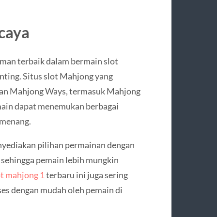
rcaya
man terbaik dalam bermain slot
nting. Situs slot Mahjong yang
nan Mahjong Ways, termasuk Mahjong
Pemain dapat menemukan berbagai
 menang.
nyediakan pilihan permainan dengan
i, sehingga pemain lebih mungkin
ot mahjong 1
terbaru ini juga sering
ses dengan mudah oleh pemain di