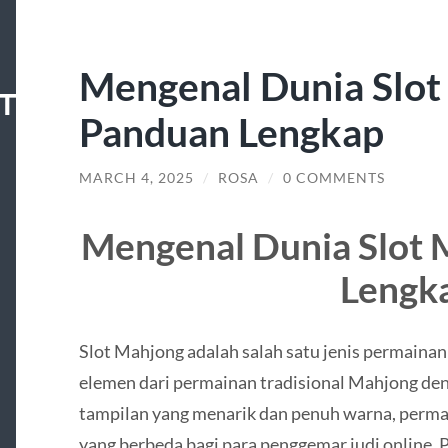
Mengenal Dunia Slot
TTANFOUNDATION
Panduan Lengkap
MARCH 4, 2025
/
ROSA
/
0 COMMENTS
Mengenal Dunia Slot 
Lengk
Slot Mahjong adalah salah satu jenis permain
elemen dari permainan tradisional Mahjong de
tampilan yang menarik dan penuh warna, perm
yang berbeda bagi para penggemar judi online. Pa