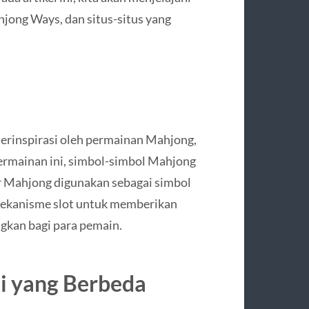
jong Ways, dan situs-situs yang
terinspirasi oleh permainan Mahjong,
ermainan ini, simbol-simbol Mahjong
er Mahjong digunakan sebagai simbol
 mekanisme slot untuk memberikan
gkan bagi para pemain.
i yang Berbeda