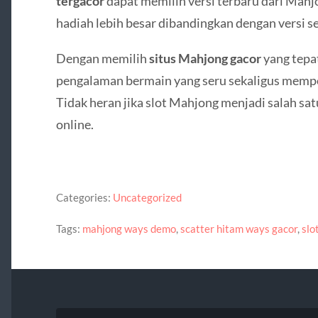
tergacor
dapat memilih versi terbaru dari Mah
hadiah lebih besar dibandingkan dengan versi 
Dengan memilih
situs Mahjong gacor
yang tepa
pengalaman bermain yang seru sekaligus mempe
Tidak heran jika slot Mahjong menjadi salah sat
online.
Categories:
Uncategorized
Tags:
mahjong ways demo
,
scatter hitam ways gacor
,
slo