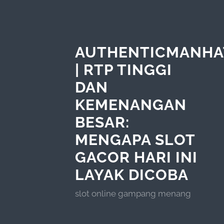
AUTHENTICMANHA
| RTP TINGGI
DAN
KEMENANGAN
BESAR:
MENGAPA SLOT
GACOR HARI INI
LAYAK DICOBA
slot online gampang menang