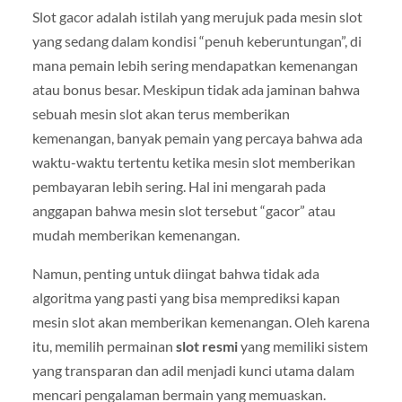
Slot gacor adalah istilah yang merujuk pada mesin slot
yang sedang dalam kondisi “penuh keberuntungan”, di
mana pemain lebih sering mendapatkan kemenangan
atau bonus besar. Meskipun tidak ada jaminan bahwa
sebuah mesin slot akan terus memberikan
kemenangan, banyak pemain yang percaya bahwa ada
waktu-waktu tertentu ketika mesin slot memberikan
pembayaran lebih sering. Hal ini mengarah pada
anggapan bahwa mesin slot tersebut “gacor” atau
mudah memberikan kemenangan.
Namun, penting untuk diingat bahwa tidak ada
algoritma yang pasti yang bisa memprediksi kapan
mesin slot akan memberikan kemenangan. Oleh karena
itu, memilih permainan
slot resmi
yang memiliki sistem
yang transparan dan adil menjadi kunci utama dalam
mencari pengalaman bermain yang memuaskan.