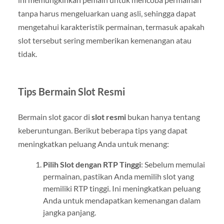
tanpa harus mengeluarkan uang asli, sehingga dapat
mengetahui karakteristik permainan, termasuk apakah
slot tersebut sering memberikan kemenangan atau
tidak.
Tips Bermain Slot Resmi
Bermain slot gacor di
slot resmi
bukan hanya tentang
keberuntungan. Berikut beberapa tips yang dapat
meningkatkan peluang Anda untuk menang:
Pilih Slot dengan RTP Tinggi
: Sebelum memulai
permainan, pastikan Anda memilih slot yang
memiliki RTP tinggi. Ini meningkatkan peluang
Anda untuk mendapatkan kemenangan dalam
jangka panjang.