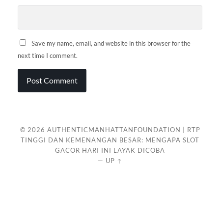
Save my name, email, and website in this browser for the
next time I comment.
© 2026
AUTHENTICMANHATTANFOUNDATION | RTP
TINGGI DAN KEMENANGAN BESAR: MENGAPA SLOT
GACOR HARI INI LAYAK DICOBA
—
UP ↑