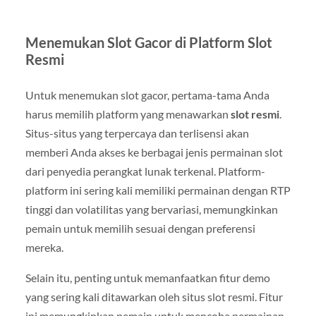
Menemukan Slot Gacor di Platform Slot
Resmi
Untuk menemukan slot gacor, pertama-tama Anda
harus memilih platform yang menawarkan
slot resmi
.
Situs-situs yang terpercaya dan terlisensi akan
memberi Anda akses ke berbagai jenis permainan slot
dari penyedia perangkat lunak terkenal. Platform-
platform ini sering kali memiliki permainan dengan RTP
tinggi dan volatilitas yang bervariasi, memungkinkan
pemain untuk memilih sesuai dengan preferensi
mereka.
Selain itu, penting untuk memanfaatkan fitur demo
yang sering kali ditawarkan oleh situs slot resmi. Fitur
ini memungkinkan pemain untuk mencoba permainan