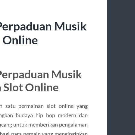
 Perpaduan Musik
 Online
 Perpaduan Musik
 Slot Online
 satu permainan slot online yang
ngkan budaya hip hop modern dan
rancang untuk memberikan pengalaman
 bagi para pemain yang menginginkan