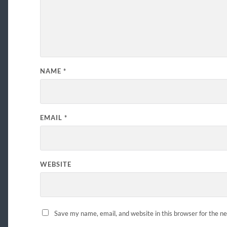
NAME
*
EMAIL
*
WEBSITE
Save my name, email, and website in this browser for the n