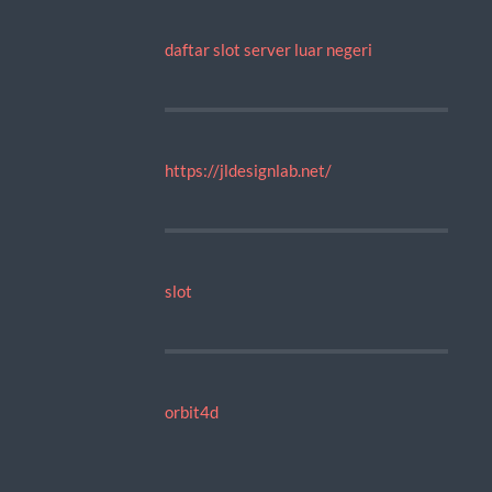
daftar slot server luar negeri
https://jldesignlab.net/
slot
orbit4d