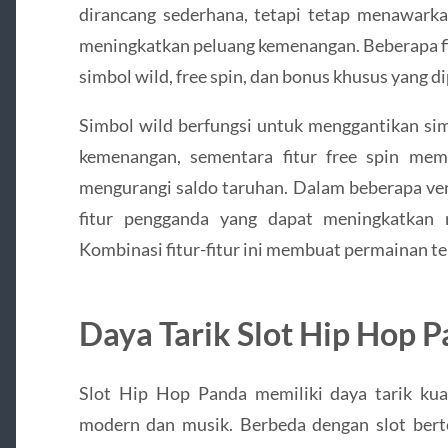
dirancang sederhana, tetapi tetap menawarka
meningkatkan peluang kemenangan. Beberapa fit
simbol wild, free spin, dan bonus khusus yang d
Simbol wild berfungsi untuk menggantikan si
kemenangan, sementara fitur free spin me
mengurangi saldo taruhan. Dalam beberapa ver
fitur pengganda yang dapat meningkatkan n
Kombinasi fitur-fitur ini membuat permainan te
Daya Tarik Slot Hip Hop 
Slot Hip Hop Panda memiliki daya tarik ku
modern dan musik. Berbeda dengan slot berte