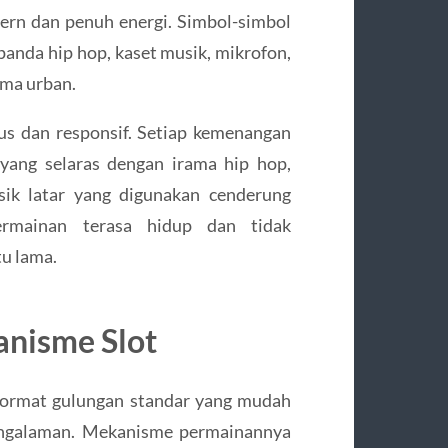
rn dan penuh energi. Simbol-simbol
anda hip hop, kaset musik, mikrofon,
ema urban.
lus dan responsif. Setiap kemenangan
 yang selaras dengan irama hip hop,
sik latar yang digunakan cenderung
rmainan terasa hidup dan tidak
u lama.
anisme Slot
ormat gulungan standar yang mudah
ngalaman. Mekanisme permainannya