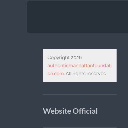
Copyright 2026
authenticmanhattanfoundati
on.com
. All rights reserved
Website Official