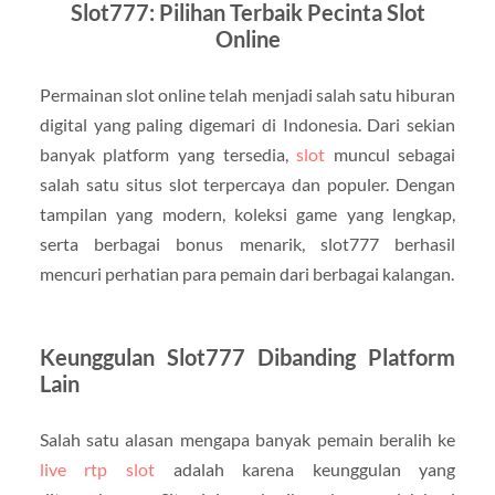
Slot777: Pilihan Terbaik Pecinta Slot
Online
Permainan slot online telah menjadi salah satu hiburan
digital yang paling digemari di Indonesia. Dari sekian
banyak platform yang tersedia,
slot
muncul sebagai
salah satu situs slot terpercaya dan populer. Dengan
tampilan yang modern, koleksi game yang lengkap,
serta berbagai bonus menarik, slot777 berhasil
mencuri perhatian para pemain dari berbagai kalangan.
Keunggulan Slot777 Dibanding Platform
Lain
Salah satu alasan mengapa banyak pemain beralih ke
live rtp slot
adalah karena keunggulan yang