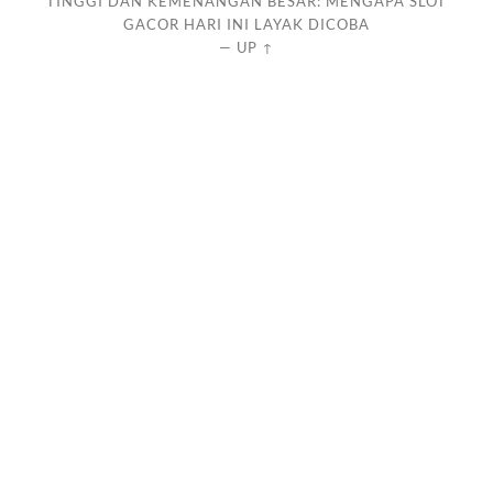
TINGGI DAN KEMENANGAN BESAR: MENGAPA SLOT
GACOR HARI INI LAYAK DICOBA
—
UP ↑