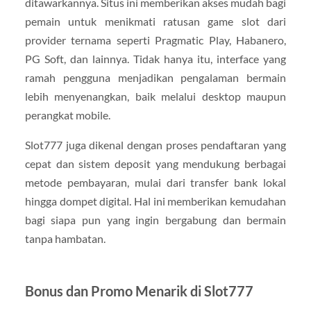
ditawarkannya. Situs ini memberikan akses mudah bagi
pemain untuk menikmati ratusan game slot dari
provider ternama seperti Pragmatic Play, Habanero,
PG Soft, dan lainnya. Tidak hanya itu, interface yang
ramah pengguna menjadikan pengalaman bermain
lebih menyenangkan, baik melalui desktop maupun
perangkat mobile.
Slot777 juga dikenal dengan proses pendaftaran yang
cepat dan sistem deposit yang mendukung berbagai
metode pembayaran, mulai dari transfer bank lokal
hingga dompet digital. Hal ini memberikan kemudahan
bagi siapa pun yang ingin bergabung dan bermain
tanpa hambatan.
Bonus dan Promo Menarik di Slot777