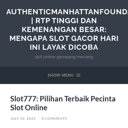
AUTHENTICMANHATTANFOUND
| RTP TINGGI DAN
KEMENANGAN BESAR:
MENGAPA SLOT GACOR HARI
INI LAYAK DICOBA
slot online gampang menang
SHOW MENU
Slot777: Pilihan Terbaik Pecinta
Slot Online
JULY 10, 2025
/
0 COMMENTS