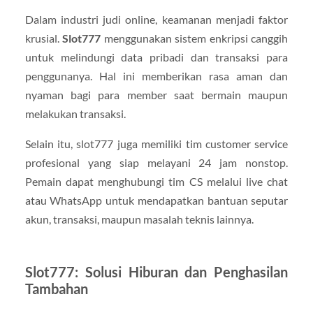
Dalam industri judi online, keamanan menjadi faktor
krusial.
Slot777
menggunakan sistem enkripsi canggih
untuk melindungi data pribadi dan transaksi para
penggunanya. Hal ini memberikan rasa aman dan
nyaman bagi para member saat bermain maupun
melakukan transaksi.
Selain itu, slot777 juga memiliki tim customer service
profesional yang siap melayani 24 jam nonstop.
Pemain dapat menghubungi tim CS melalui live chat
atau WhatsApp untuk mendapatkan bantuan seputar
akun, transaksi, maupun masalah teknis lainnya.
Slot777: Solusi Hiburan dan Penghasilan
Tambahan