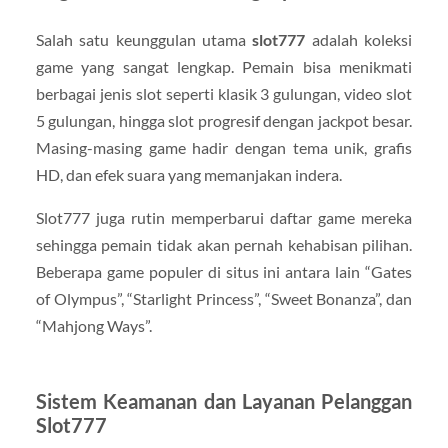
Salah satu keunggulan utama
slot777
adalah koleksi
game yang sangat lengkap. Pemain bisa menikmati
berbagai jenis slot seperti klasik 3 gulungan, video slot
5 gulungan, hingga slot progresif dengan jackpot besar.
Masing-masing game hadir dengan tema unik, grafis
HD, dan efek suara yang memanjakan indera.
Slot777 juga rutin memperbarui daftar game mereka
sehingga pemain tidak akan pernah kehabisan pilihan.
Beberapa game populer di situs ini antara lain “Gates
of Olympus”, “Starlight Princess”, “Sweet Bonanza”, dan
“Mahjong Ways”.
Sistem Keamanan dan Layanan Pelanggan
Slot777