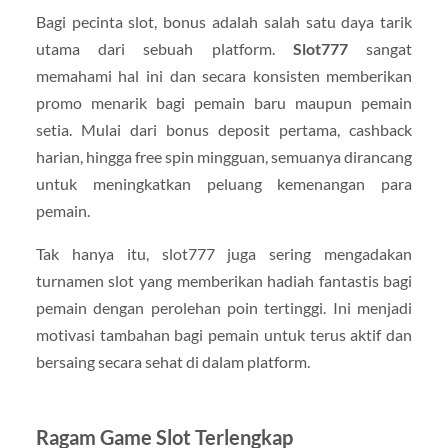
Bagi pecinta slot, bonus adalah salah satu daya tarik
utama dari sebuah platform.
Slot777
sangat
memahami hal ini dan secara konsisten memberikan
promo menarik bagi pemain baru maupun pemain
setia. Mulai dari bonus deposit pertama, cashback
harian, hingga free spin mingguan, semuanya dirancang
untuk meningkatkan peluang kemenangan para
pemain.
Tak hanya itu, slot777 juga sering mengadakan
turnamen slot yang memberikan hadiah fantastis bagi
pemain dengan perolehan poin tertinggi. Ini menjadi
motivasi tambahan bagi pemain untuk terus aktif dan
bersaing secara sehat di dalam platform.
Ragam Game Slot Terlengkap