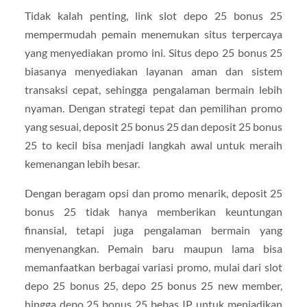
Tidak kalah penting, link slot depo 25 bonus 25
mempermudah pemain menemukan situs terpercaya
yang menyediakan promo ini. Situs depo 25 bonus 25
biasanya menyediakan layanan aman dan sistem
transaksi cepat, sehingga pengalaman bermain lebih
nyaman. Dengan strategi tepat dan pemilihan promo
yang sesuai, deposit 25 bonus 25 dan deposit 25 bonus
25 to kecil bisa menjadi langkah awal untuk meraih
kemenangan lebih besar.
Dengan beragam opsi dan promo menarik, deposit 25
bonus 25 tidak hanya memberikan keuntungan
finansial, tetapi juga pengalaman bermain yang
menyenangkan. Pemain baru maupun lama bisa
memanfaatkan berbagai variasi promo, mulai dari slot
depo 25 bonus 25, depo 25 bonus 25 new member,
hingga depo 25 bonus 25 bebas IP, untuk menjadikan