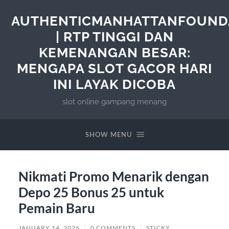
AUTHENTICMANHATTANFOUND
| RTP TINGGI DAN
KEMENANGAN BESAR:
MENGAPA SLOT GACOR HARI
INI LAYAK DICOBA
slot online gampang menang
SHOW MENU
Nikmati Promo Menarik dengan
Depo 25 Bonus 25 untuk
Pemain Baru
JANUARY 14, 2026
/
0 COMMENTS
/
STICKY