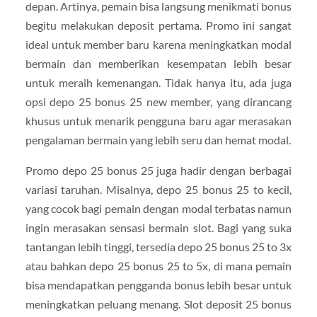
depan. Artinya, pemain bisa langsung menikmati bonus
begitu melakukan deposit pertama. Promo ini sangat
ideal untuk member baru karena meningkatkan modal
bermain dan memberikan kesempatan lebih besar
untuk meraih kemenangan. Tidak hanya itu, ada juga
opsi depo 25 bonus 25 new member, yang dirancang
khusus untuk menarik pengguna baru agar merasakan
pengalaman bermain yang lebih seru dan hemat modal.
Promo depo 25 bonus 25 juga hadir dengan berbagai
variasi taruhan. Misalnya, depo 25 bonus 25 to kecil,
yang cocok bagi pemain dengan modal terbatas namun
ingin merasakan sensasi bermain slot. Bagi yang suka
tantangan lebih tinggi, tersedia depo 25 bonus 25 to 3x
atau bahkan depo 25 bonus 25 to 5x, di mana pemain
bisa mendapatkan pengganda bonus lebih besar untuk
meningkatkan peluang menang. Slot deposit 25 bonus