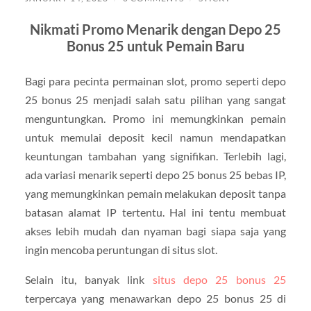
Nikmati Promo Menarik dengan Depo 25
Bonus 25 untuk Pemain Baru
Bagi para pecinta permainan slot, promo seperti depo
25 bonus 25 menjadi salah satu pilihan yang sangat
menguntungkan. Promo ini memungkinkan pemain
untuk memulai deposit kecil namun mendapatkan
keuntungan tambahan yang signifikan. Terlebih lagi,
ada variasi menarik seperti depo 25 bonus 25 bebas IP,
yang memungkinkan pemain melakukan deposit tanpa
batasan alamat IP tertentu. Hal ini tentu membuat
akses lebih mudah dan nyaman bagi siapa saja yang
ingin mencoba peruntungan di situs slot.
Selain itu, banyak link
situs depo 25 bonus 25
terpercaya yang menawarkan depo 25 bonus 25 di