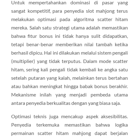
Untuk mempertahankan dominasi di pasar yang
sangat kompetitif, para penyedia slot mahjong terus
melakukan optimasi pada algoritma scatter hitam
mereka. Salah satu strategi utama adalah memastikan
bahwa fitur bonus ini tidak hanya sulit didapatkan,
tetapi benar-benar memberikan nilai tambah ketika
berhasil dipicu. Hal ini dilakukan melalui sistem pengali
(multiplier) yang tidak terputus. Dalam mode scatter
hitam, sering kali pengali tidak kembali ke angka satu
setelah putaran yang kalah, melainkan terus bertahan
atau bahkan meningkat hingga babak bonus berakhir.
Mekanisme inilah yang menjadi pembeda utama
antara penyedia berkualitas dengan yang biasa saja.
Optimasi teknis juga mencakup aspek aksesibilitas.
Penyedia terkemuka memastikan bahwa logika
permainan scatter hitam mahjong dapat berjalan