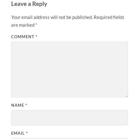
Leave a Reply
Your email address will not be published.
Required fields
are marked
*
COMMENT
*
NAME
*
EMAIL
*