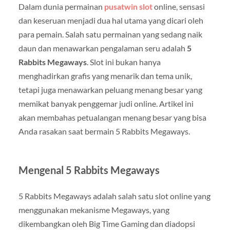
Dalam dunia permainan
pusatwin slot
online, sensasi
dan keseruan menjadi dua hal utama yang dicari oleh
para pemain. Salah satu permainan yang sedang naik
daun dan menawarkan pengalaman seru adalah
5
Rabbits Megaways
. Slot ini bukan hanya
menghadirkan grafis yang menarik dan tema unik,
tetapi juga menawarkan peluang menang besar yang
memikat banyak penggemar judi online. Artikel ini
akan membahas petualangan menang besar yang bisa
Anda rasakan saat bermain 5 Rabbits Megaways.
Mengenal 5 Rabbits Megaways
5 Rabbits Megaways adalah salah satu slot online yang
menggunakan mekanisme Megaways, yang
dikembangkan oleh Big Time Gaming dan diadopsi