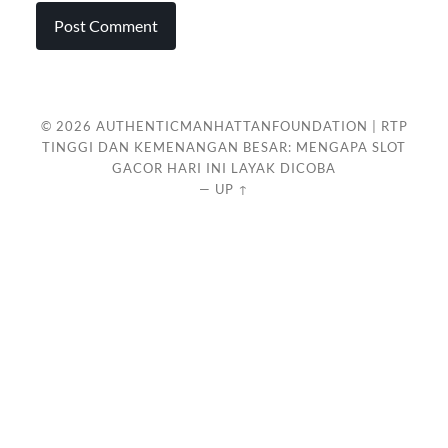
© 2026
AUTHENTICMANHATTANFOUNDATION | RTP
TINGGI DAN KEMENANGAN BESAR: MENGAPA SLOT
GACOR HARI INI LAYAK DICOBA
—
UP ↑