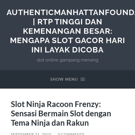
AUTHENTICMANHATTANFOUND
| RTP TINGGI DAN
KEMENANGAN BESAR:
MENGAPA SLOT GACOR HARI
INI LAYAK DICOBA
slot online gampang menang
SHOW MENU
Slot Ninja Racoon Frenzy:
Sensasi Bermain Slot dengan
Tema Ninja dan Rakun
SEPTEMBER 21, 2025
/
0 COMMENTS