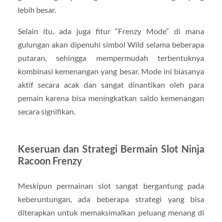
lebih besar.
Selain itu, ada juga fitur “Frenzy Mode” di mana
gulungan akan dipenuhi simbol Wild selama beberapa
putaran, sehingga mempermudah terbentuknya
kombinasi kemenangan yang besar. Mode ini biasanya
aktif secara acak dan sangat dinantikan oleh para
pemain karena bisa meningkatkan saldo kemenangan
secara signifikan.
Keseruan dan Strategi Bermain Slot Ninja
Racoon Frenzy
Meskipun permainan slot sangat bergantung pada
keberuntungan, ada beberapa strategi yang bisa
diterapkan untuk memaksimalkan peluang menang di