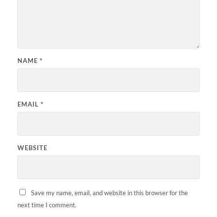
NAME
*
EMAIL
*
WEBSITE
Save my name, email, and website in this browser for the
next time I comment.