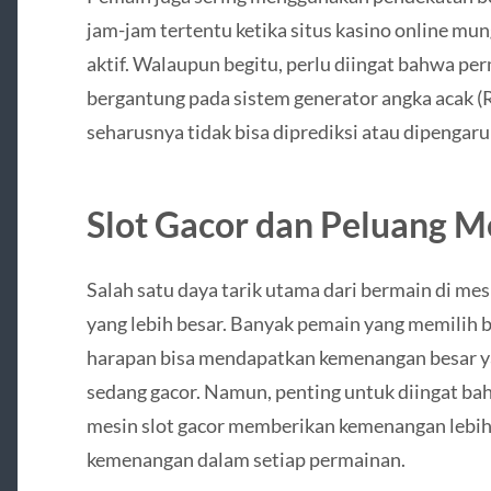
jam-jam tertentu ketika situs kasino online mu
aktif. Walaupun begitu, perlu diingat bahwa pe
bergantung pada sistem generator angka acak (R
seharusnya tidak bisa diprediksi atau dipengaru
Slot Gacor dan Peluang 
Salah satu daya tarik utama dari bermain di me
yang lebih besar. Banyak pemain yang memilih 
harapan bisa mendapatkan kemenangan besar y
sedang gacor. Namun, penting untuk diingat b
mesin slot gacor memberikan kemenangan lebih 
kemenangan dalam setiap permainan.