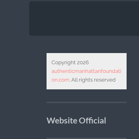
Copyright 2026
authenticmanhattanfoundati
on.com
. All rights reserved
Website Official