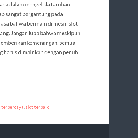
sana dalam mengelola taruhan
ap sangat bergantung pada
asa bahwa bermain di mesin slot
ang. Jangan lupa bahwa meskipun
g memberikan kemenangan, semua
ng harus dimainkan dengan penuh
r terpercaya
,
slot terbaik