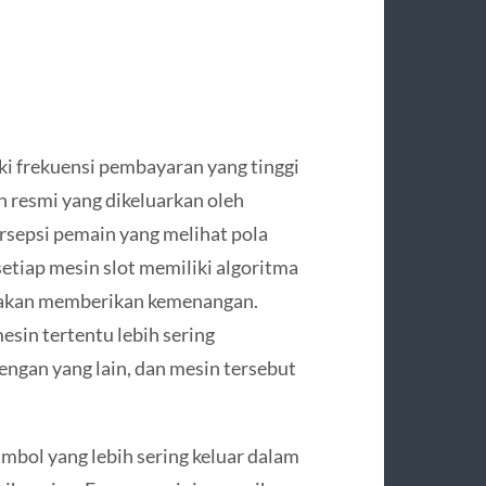
ki frekuensi pembayaran yang tinggi
ah resmi yang dikeluarkan oleh
rsepsi pemain yang melihat pola
tiap mesin slot memiliki algoritma
t akan memberikan kemenangan.
sin tertentu lebih sering
gan yang lain, dan mesin tersebut
imbol yang lebih sering keluar dalam