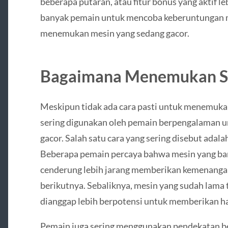
beberapa putaran, atau fitur bonus yang aktif l
banyak pemain untuk mencoba keberuntungan m
menemukan mesin yang sedang gacor.
Bagaimana Menemukan Sl
Meskipun tidak ada cara pasti untuk menemukan 
sering digunakan oleh pemain berpengalaman u
gacor. Salah satu cara yang sering disebut ada
Beberapa pemain percaya bahwa mesin yang bar
cenderung lebih jarang memberikan kemenanga
berikutnya. Sebaliknya, mesin yang sudah lam
dianggap lebih berpotensi untuk memberikan has
Pemain juga sering menggunakan pendekatan be