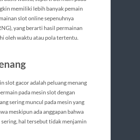
ngkin memiliki lebih banyak pemain
rmainan slot online sepenuhnya
NG), yang berarti hasil permainan
hi oleh waktu atau pola tertentu.
Menang
sin slot gacor adalah peluang menang
bermain pada mesin slot dengan
ang sering muncul pada mesin yang
ahwa meskipun ada anggapan bahwa
sering, hal tersebut tidak menjamin