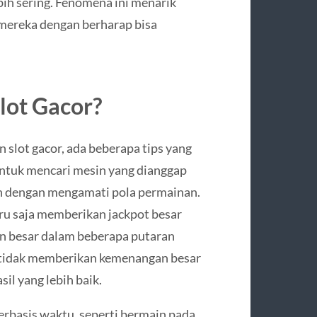
ebih sering. Fenomena ini menarik
ereka dengan berharap bisa
ot Gacor?
slot gacor, ada beberapa tips yang
ntuk mencari mesin yang dianggap
lah dengan mengamati pola permainan.
u saja memberikan jackpot besar
n besar dalam beberapa putaran
a tidak memberikan kemenangan besar
il yang lebih baik.
rbasis waktu, seperti bermain pada