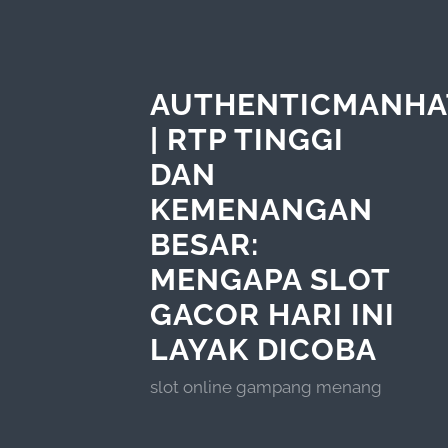
AUTHENTICMANHA
| RTP TINGGI
DAN
KEMENANGAN
BESAR:
MENGAPA SLOT
GACOR HARI INI
LAYAK DICOBA
slot online gampang menang