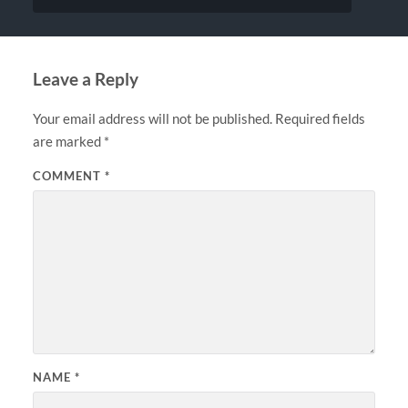
Leave a Reply
Your email address will not be published.
Required fields
are marked
*
COMMENT
*
NAME
*