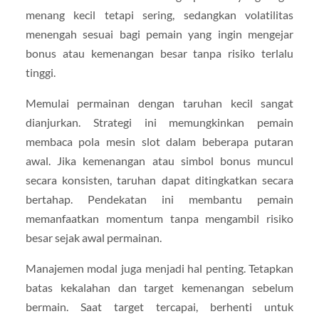
menang kecil tetapi sering, sedangkan volatilitas
menengah sesuai bagi pemain yang ingin mengejar
bonus atau kemenangan besar tanpa risiko terlalu
tinggi.
Memulai permainan dengan taruhan kecil sangat
dianjurkan. Strategi ini memungkinkan pemain
membaca pola mesin slot dalam beberapa putaran
awal. Jika kemenangan atau simbol bonus muncul
secara konsisten, taruhan dapat ditingkatkan secara
bertahap. Pendekatan ini membantu pemain
memanfaatkan momentum tanpa mengambil risiko
besar sejak awal permainan.
Manajemen modal juga menjadi hal penting. Tetapkan
batas kekalahan dan target kemenangan sebelum
bermain. Saat target tercapai, berhenti untuk