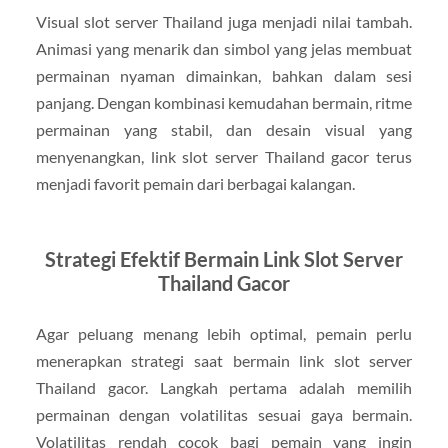
Visual slot server Thailand juga menjadi nilai tambah.
Animasi yang menarik dan simbol yang jelas membuat
permainan nyaman dimainkan, bahkan dalam sesi
panjang. Dengan kombinasi kemudahan bermain, ritme
permainan yang stabil, dan desain visual yang
menyenangkan, link slot server Thailand gacor terus
menjadi favorit pemain dari berbagai kalangan.
Strategi Efektif Bermain Link Slot Server
Thailand Gacor
Agar peluang menang lebih optimal, pemain perlu
menerapkan strategi saat bermain link slot server
Thailand gacor. Langkah pertama adalah memilih
permainan dengan volatilitas sesuai gaya bermain.
Volatilitas rendah cocok bagi pemain yang ingin