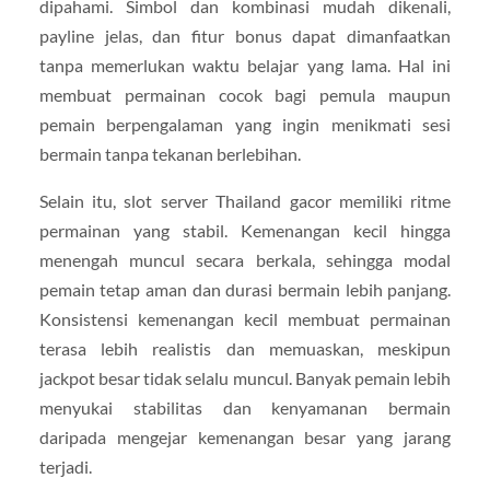
dipahami. Simbol dan kombinasi mudah dikenali,
payline jelas, dan fitur bonus dapat dimanfaatkan
tanpa memerlukan waktu belajar yang lama. Hal ini
membuat permainan cocok bagi pemula maupun
pemain berpengalaman yang ingin menikmati sesi
bermain tanpa tekanan berlebihan.
Selain itu, slot server Thailand gacor memiliki ritme
permainan yang stabil. Kemenangan kecil hingga
menengah muncul secara berkala, sehingga modal
pemain tetap aman dan durasi bermain lebih panjang.
Konsistensi kemenangan kecil membuat permainan
terasa lebih realistis dan memuaskan, meskipun
jackpot besar tidak selalu muncul. Banyak pemain lebih
menyukai stabilitas dan kenyamanan bermain
daripada mengejar kemenangan besar yang jarang
terjadi.