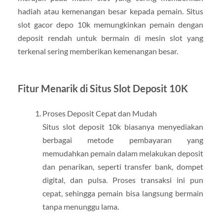
hadiah atau kemenangan besar kepada pemain. Situs
slot gacor depo 10k memungkinkan pemain dengan
deposit rendah untuk bermain di mesin slot yang
terkenal sering memberikan kemenangan besar.
Fitur Menarik di Situs Slot Deposit 10K
Proses Deposit Cepat dan Mudah
Situs slot deposit 10k biasanya menyediakan
berbagai metode pembayaran yang
memudahkan pemain dalam melakukan deposit
dan penarikan, seperti transfer bank, dompet
digital, dan pulsa. Proses transaksi ini pun
cepat, sehingga pemain bisa langsung bermain
tanpa menunggu lama.