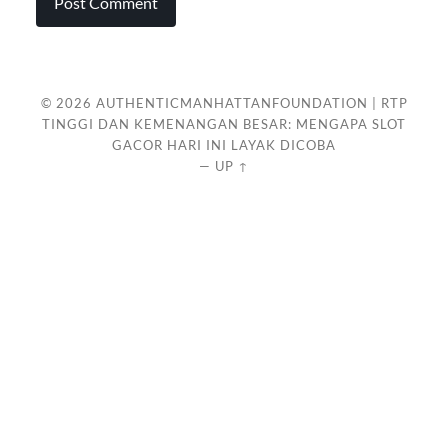
© 2026
AUTHENTICMANHATTANFOUNDATION | RTP
TINGGI DAN KEMENANGAN BESAR: MENGAPA SLOT
GACOR HARI INI LAYAK DICOBA
—
UP ↑