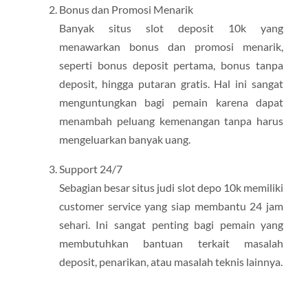
Bonus dan Promosi Menarik
Banyak situs slot deposit 10k yang
menawarkan bonus dan promosi menarik,
seperti bonus deposit pertama, bonus tanpa
deposit, hingga putaran gratis. Hal ini sangat
menguntungkan bagi pemain karena dapat
menambah peluang kemenangan tanpa harus
mengeluarkan banyak uang.
Support 24/7
Sebagian besar situs judi slot depo 10k memiliki
customer service yang siap membantu 24 jam
sehari. Ini sangat penting bagi pemain yang
membutuhkan bantuan terkait masalah
deposit, penarikan, atau masalah teknis lainnya.