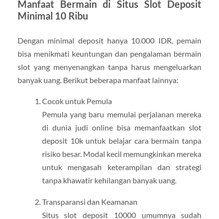
Manfaat Bermain di Situs Slot Deposit
Minimal 10 Ribu
Dengan minimal deposit hanya 10.000 IDR, pemain
bisa menikmati keuntungan dan pengalaman bermain
slot yang menyenangkan tanpa harus mengeluarkan
banyak uang. Berikut beberapa manfaat lainnya:
Cocok untuk Pemula
Pemula yang baru memulai perjalanan mereka
di dunia judi online bisa memanfaatkan slot
deposit 10k untuk belajar cara bermain tanpa
risiko besar. Modal kecil memungkinkan mereka
untuk mengasah keterampilan dan strategi
tanpa khawatir kehilangan banyak uang.
Transparansi dan Keamanan
Situs slot deposit 10000 umumnya sudah