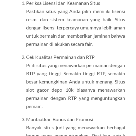
Periksa Lisensi dan Keamanan Situs
Pastikan situs yang Anda pilih memiliki lisensi
resmi dan sistem keamanan yang baik. Situs
dengan lisensi terpercaya umumnya lebih aman
untuk bermain dan memberikan jaminan bahwa
permainan dilakukan secara fair.
Cek Kualitas Permainan dan RTP
Pilih situs yang menawarkan permainan dengan
RTP yang tinggi. Semakin tinggi RTP, semakin
besar kemungkinan Anda untuk menang. Situs
slot gacor depo 10k biasanya menawarkan
permainan dengan RTP yang menguntungkan
pemain.
Manfaatkan Bonus dan Promosi
Banyak situs judi yang menawarkan berbagai
bonus yang menguntungkan. Pastikan untuk