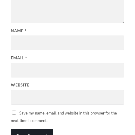
NAME
*
EMAIL
*
WEBSITE
Save my name, email, and website in this browser for the
next time I comment.