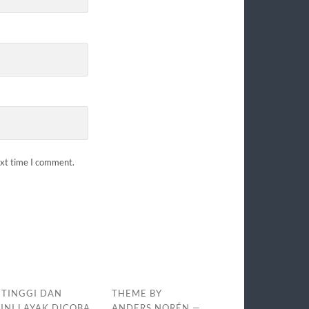
ext time I comment.
 TINGGI DAN
THEME BY
INI LAYAK DICOBA
ANDERS NORÉN
—