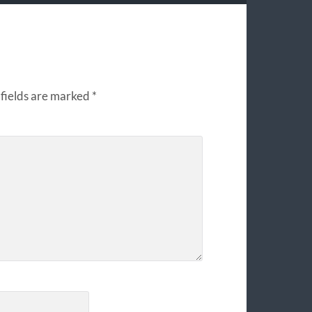
fields are marked
*