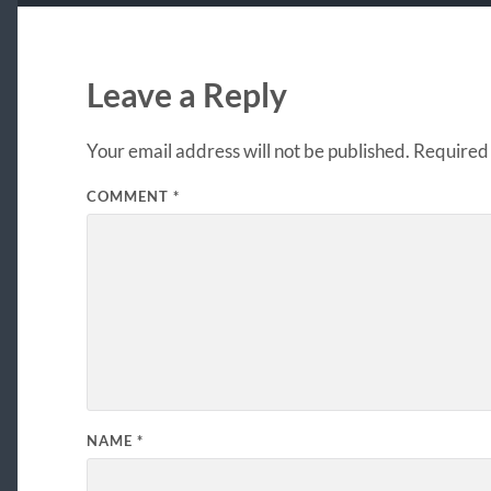
Leave a Reply
Your email address will not be published.
Required 
COMMENT
*
NAME
*