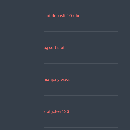
slot deposit 10 ribu
pg soft slot
mahjong ways
slot joker123