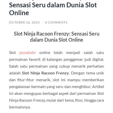
Sensasi Seru dalam Dunia Slot
Online
OCTOBER 16, 2025
/
0 COMMENTS
Slot Ninja Racoon Frenzy: Sensasi Seru
dalam Dunia Slot Online
Slot
pusatwin
online telah menjadi salah satu
permainan favorit di kalangan penggemar judi digital.
Salah satu permainan yang cukup menarik perhatian
adalah
Slot Ninja Racoon Frenzy
. Dengan tema unik
dan fitur-fitur menarik, slot ini mampu memberikan
pengalaman bermain yang seru dan menghibur. Artikel
ini akan mengupas berbagai aspek dari permainan Slot
Ninja Racoon Frenzy, mulai dari tema, fitur, hingga cara
bermainnya.