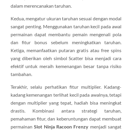
dalam merencanakan taruhan.
Kedua, mengatur ukuran taruhan sesuai dengan modal
sangat penting. Menggunakan taruhan kecil pada awal
permainan dapat membantu pemain mengenali pola
dan fitur bonus sebelum meningkatkan taruhan.
Ketiga, memanfaatkan putaran gratis atau free spins
yang diberikan oleh simbol Scatter bisa menjadi cara
efektif untuk meraih kemenangan besar tanpa risiko
tambahan.
Terakhir, selalu perhatikan fitur multiplier. Kadang-
kadang kemenangan terlihat kecil pada awalnya, tetapi
dengan multiplier yang tepat, hadiah bisa meningkat
drastis. Kombinasi antara strategi taruhan,
pemahaman fitur, dan keberuntungan dapat membuat
permainan
Slot Ninja Racoon Frenzy
menjadi sangat