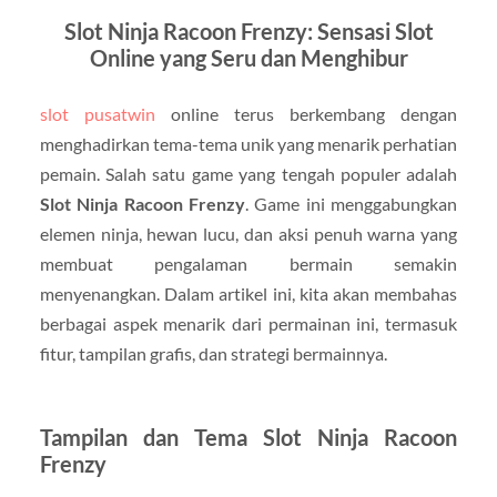
Slot Ninja Racoon Frenzy: Sensasi Slot
Online yang Seru dan Menghibur
slot pusatwin
online terus berkembang dengan
menghadirkan tema-tema unik yang menarik perhatian
pemain. Salah satu game yang tengah populer adalah
Slot Ninja Racoon Frenzy
. Game ini menggabungkan
elemen ninja, hewan lucu, dan aksi penuh warna yang
membuat pengalaman bermain semakin
menyenangkan. Dalam artikel ini, kita akan membahas
berbagai aspek menarik dari permainan ini, termasuk
fitur, tampilan grafis, dan strategi bermainnya.
Tampilan dan Tema Slot Ninja Racoon
Frenzy