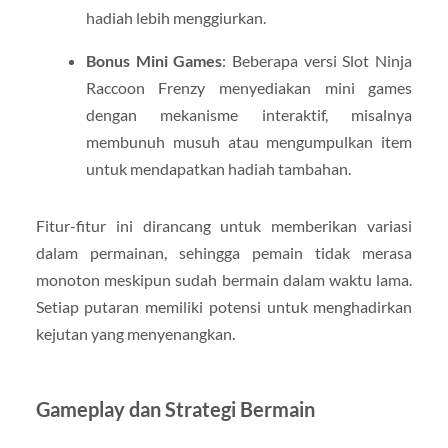
hadiah lebih menggiurkan.
Bonus Mini Games
: Beberapa versi Slot Ninja
Raccoon Frenzy menyediakan mini games
dengan mekanisme interaktif, misalnya
membunuh musuh atau mengumpulkan item
untuk mendapatkan hadiah tambahan.
Fitur-fitur ini dirancang untuk memberikan variasi
dalam permainan, sehingga pemain tidak merasa
monoton meskipun sudah bermain dalam waktu lama.
Setiap putaran memiliki potensi untuk menghadirkan
kejutan yang menyenangkan.
Gameplay dan Strategi Bermain