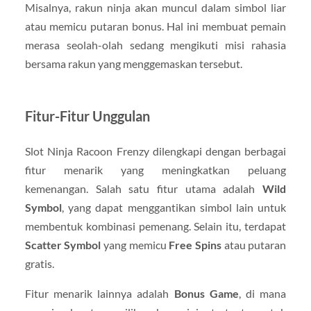
Misalnya, rakun ninja akan muncul dalam simbol liar
atau memicu putaran bonus. Hal ini membuat pemain
merasa seolah-olah sedang mengikuti misi rahasia
bersama rakun yang menggemaskan tersebut.
Fitur-Fitur Unggulan
Slot Ninja Racoon Frenzy dilengkapi dengan berbagai
fitur menarik yang meningkatkan peluang
kemenangan. Salah satu fitur utama adalah
Wild
Symbol
, yang dapat menggantikan simbol lain untuk
membentuk kombinasi pemenang. Selain itu, terdapat
Scatter Symbol
yang memicu
Free Spins
atau putaran
gratis.
Fitur menarik lainnya adalah
Bonus Game
, di mana