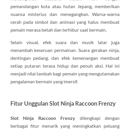
pemandangan kota atau hutan Jepang, memberikan
nuansa misterius dan menegangkan. Warna-warna
cerah pada simbol dan animasi yang halus membuat
pemain merasa betah dan terhibur saat bermain.
Selain visual, efek suara dan musik latar juga
menambah keseruan permainan. Suara gerakan ninja,
dentingan pedang, dan efek kemenangan membuat
setiap putaran terasa hidup dan penuh aksi. Hal ini
menjadi nilai tambah bagi pemain yang mengutamakan
pengalaman bermain yang imersif.
Fitur Unggulan Slot Ninja Raccoon Frenzy
Slot Ninja Raccoon Frenzy
dilengkapi dengan
berbagai fitur menarik yang meningkatkan peluang