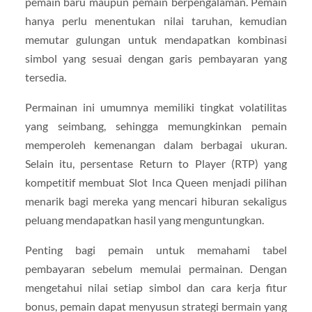
pemain baru maupun pemain berpengalaman. Pemain
hanya perlu menentukan nilai taruhan, kemudian
memutar gulungan untuk mendapatkan kombinasi
simbol yang sesuai dengan garis pembayaran yang
tersedia.
Permainan ini umumnya memiliki tingkat volatilitas
yang seimbang, sehingga memungkinkan pemain
memperoleh kemenangan dalam berbagai ukuran.
Selain itu, persentase Return to Player (RTP) yang
kompetitif membuat Slot Inca Queen menjadi pilihan
menarik bagi mereka yang mencari hiburan sekaligus
peluang mendapatkan hasil yang menguntungkan.
Penting bagi pemain untuk memahami tabel
pembayaran sebelum memulai permainan. Dengan
mengetahui nilai setiap simbol dan cara kerja fitur
bonus, pemain dapat menyusun strategi bermain yang