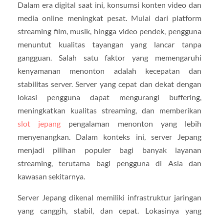
Dalam era digital saat ini, konsumsi konten video dan
media online meningkat pesat. Mulai dari platform
streaming film, musik, hingga video pendek, pengguna
menuntut kualitas tayangan yang lancar tanpa
gangguan. Salah satu faktor yang memengaruhi
kenyamanan menonton adalah kecepatan dan
stabilitas server. Server yang cepat dan dekat dengan
lokasi pengguna dapat mengurangi buffering,
meningkatkan kualitas streaming, dan memberikan
slot jepang
pengalaman menonton yang lebih
menyenangkan. Dalam konteks ini, server Jepang
menjadi pilihan populer bagi banyak layanan
streaming, terutama bagi pengguna di Asia dan
kawasan sekitarnya.
Server Jepang dikenal memiliki infrastruktur jaringan
yang canggih, stabil, dan cepat. Lokasinya yang