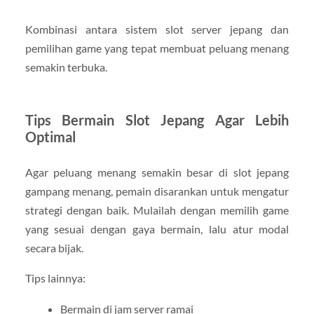
Kombinasi antara sistem slot server jepang dan
pemilihan game yang tepat membuat peluang menang
semakin terbuka.
Tips Bermain Slot Jepang Agar Lebih
Optimal
Agar peluang menang semakin besar di slot jepang
gampang menang, pemain disarankan untuk mengatur
strategi dengan baik. Mulailah dengan memilih game
yang sesuai dengan gaya bermain, lalu atur modal
secara bijak.
Tips lainnya:
Bermain di jam server ramai