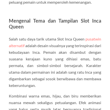
peluang pemain untuk memperoleh kemenangan.
Mengenal Tema dan Tampilan Slot Inca
Queen
Salah satu daya tarik utama Slot Inca Queen
pusatwin
alternatif
adalah desain visualnya yang terinspirasi dari
kebudayaan Inca. Pemain akan disambut dengan
suasana kerajaan kuno yang dihiasi emas, batu
permata, dan simbol-simbol bersejarah. Karakter
utama dalam permainan ini adalah sang ratu Inca yang
digambarkan sebagai sosok berwibawa dan membawa
keberuntungan.
Kombinasi warna emas, hijau, dan biru memberikan
nuansa mewah sekaligus petualangan. Efek animasi
yang halus serta musik latar bernuansa tradisional