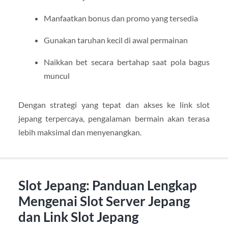
Manfaatkan bonus dan promo yang tersedia
Gunakan taruhan kecil di awal permainan
Naikkan bet secara bertahap saat pola bagus
muncul
Dengan strategi yang tepat dan akses ke link slot
jepang terpercaya, pengalaman bermain akan terasa
lebih maksimal dan menyenangkan.
Slot Jepang: Panduan Lengkap
Mengenai Slot Server Jepang
dan Link Slot Jepang