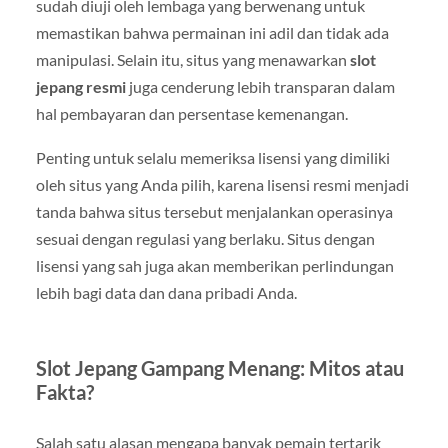
sudah diuji oleh lembaga yang berwenang untuk
memastikan bahwa permainan ini adil dan tidak ada
manipulasi. Selain itu, situs yang menawarkan
slot
jepang resmi
juga cenderung lebih transparan dalam
hal pembayaran dan persentase kemenangan.
Penting untuk selalu memeriksa lisensi yang dimiliki
oleh situs yang Anda pilih, karena lisensi resmi menjadi
tanda bahwa situs tersebut menjalankan operasinya
sesuai dengan regulasi yang berlaku. Situs dengan
lisensi yang sah juga akan memberikan perlindungan
lebih bagi data dan dana pribadi Anda.
Slot Jepang Gampang Menang: Mitos atau
Fakta?
Salah satu alasan mengapa banyak pemain tertarik