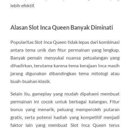
lebih efektif.
Alasan Slot Inca Queen Banyak Diminati
Popularitas Slot Inca Queen tidak lepas dari kombinasi
antara tema unik dan fitur permainan yang lengkap.
Banyak pemain menyukai nuansa petualangan yang
dihadirkan, terutama karena tema kerajaan Inca masih
jarang digunakan dibandingkan tema mitologi atau
buah-buahan klasik.
Selain itu, gameplay yang mudah dipahami membuat
permainan ini cocok untuk berbagai kalangan. Fitur
bonus yang menarik, peluang memperoleh putaran
gratis, serta potensi hadiah yang kompetitif menjadi
faktor lain yang membuat Slot Inca Queen terus