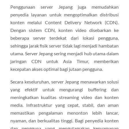
Penggunaan server Jepang juga memudahkan
penyedia layanan untuk mengoptimalkan distribusi
konten melalui Content Delivery Network (CDN).
Dengan sistem CDN, konten video disebarkan ke
beberapa server terdekat dari lokasi pengguna,
sehingga jarak fisik server tidak lagi menjadi hambatan
utama. Server Jepang sering menjadi hub utama dalam
jaringan CDN untuk Asia Timur, memberikan
kecepatan akses optimal bagi jutaan pengguna.
Secara keseluruhan, server Jepang menawarkan solusi
yang efektif untuk mengurangi buffering dan
meningkatkan kualitas streaming video dan konten
media. Infrastruktur yang cepat, stabil, dan aman
memastikan pengalaman menonton lebih lancar,
nyaman, dan berkualitas tinggi. Bagi penyedia konten
dan pengguna yang mengutamakan kenyamanan