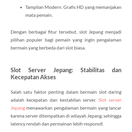
Tampilan Modern: Grafis HD yang memanjakan
mata pemain.
Dengan berbagai fitur tersebut, slot Jepang menjadi
pilihan populer bagi pemain yang ingin pengalaman
bermain yang berbeda dari slot biasa.
Slot Server Jepang: Stabilitas dan
Kecepatan Akses
Salah satu faktor penting dalam bermain slot daring
adalah kecepatan dan kestabilan server.
Slot server
Jepang
menawarkan pengalaman bermain yang lancar
karena server ditempatkan di wilayah Jepang, sehingga
latency rendah dan permainan lebih responsif.