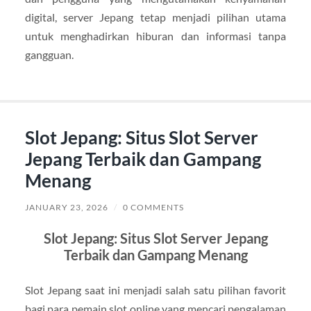
digital, server Jepang tetap menjadi pilihan utama
untuk menghadirkan hiburan dan informasi tanpa
gangguan.
Slot Jepang: Situs Slot Server
Jepang Terbaik dan Gampang
Menang
JANUARY 23, 2026
/
0 COMMENTS
Slot Jepang: Situs Slot Server Jepang
Terbaik dan Gampang Menang
Slot Jepang saat ini menjadi salah satu pilihan favorit
bagi para pemain slot online yang mencari pengalaman