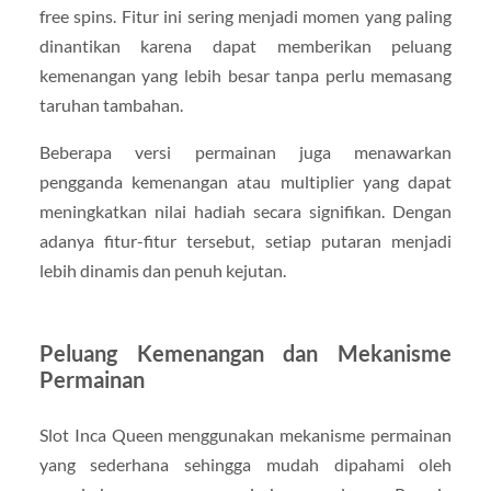
free spins. Fitur ini sering menjadi momen yang paling
dinantikan karena dapat memberikan peluang
kemenangan yang lebih besar tanpa perlu memasang
taruhan tambahan.
Beberapa versi permainan juga menawarkan
pengganda kemenangan atau multiplier yang dapat
meningkatkan nilai hadiah secara signifikan. Dengan
adanya fitur-fitur tersebut, setiap putaran menjadi
lebih dinamis dan penuh kejutan.
Peluang Kemenangan dan Mekanisme
Permainan
Slot Inca Queen menggunakan mekanisme permainan
yang sederhana sehingga mudah dipahami oleh