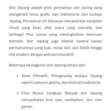
Slot Jepang adalah jenis permainan slot daring yang
mengambil tema, grafis, dan mekanisme dari budaya
Jepang. Permainan ini biasanya menawarkan tampilan
visual yang khas, efek suara yang menarik, dan
berbagai fitur bonus yang meningkatkan keseruan
bermain. Slot Jepang juga dikenal karena variasi
permainannya yang luas, mulai dari slot klasik hingga
slot modern dengan animasi interaktif.
Beberapa keunggulan slot Jepang antara lain:
Tema Menarik: Mengusung budaya Jepang
seperti samurai, geisha, dan festival tradisional.
Fitur Bonus Lengkap: Banyak slot Jepang
menyediakan free spin, multipliers, dan mini
games.