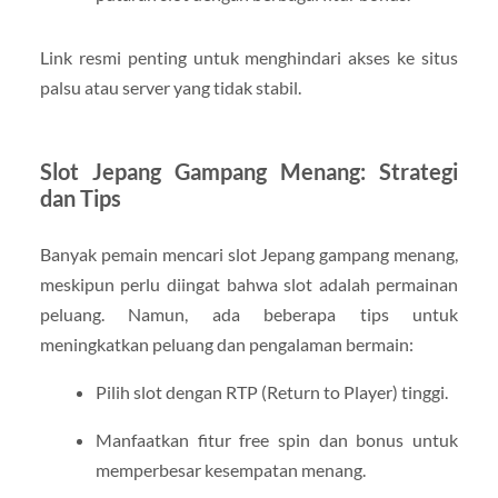
Link resmi penting untuk menghindari akses ke situs
palsu atau server yang tidak stabil.
Slot Jepang Gampang Menang: Strategi
dan Tips
Banyak pemain mencari slot Jepang gampang menang,
meskipun perlu diingat bahwa slot adalah permainan
peluang. Namun, ada beberapa tips untuk
meningkatkan peluang dan pengalaman bermain:
Pilih slot dengan RTP (Return to Player) tinggi.
Manfaatkan fitur free spin dan bonus untuk
memperbesar kesempatan menang.