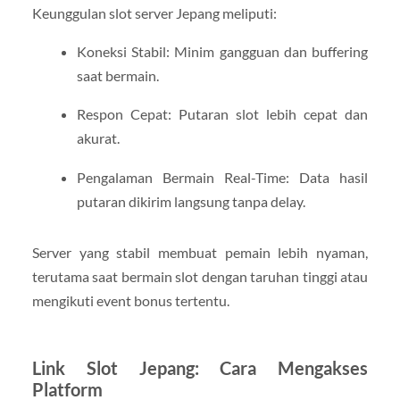
Keunggulan slot server Jepang meliputi:
Koneksi Stabil: Minim gangguan dan buffering
saat bermain.
Respon Cepat: Putaran slot lebih cepat dan
akurat.
Pengalaman Bermain Real-Time: Data hasil
putaran dikirim langsung tanpa delay.
Server yang stabil membuat pemain lebih nyaman,
terutama saat bermain slot dengan taruhan tinggi atau
mengikuti event bonus tertentu.
Link Slot Jepang: Cara Mengakses
Platform