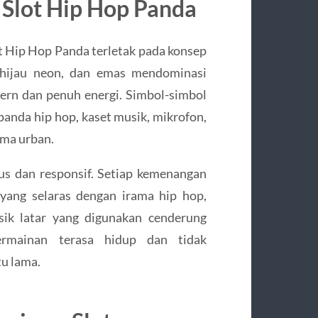
 Slot Hip Hop Panda
t Hip Hop Panda terletak pada konsep
, hijau neon, dan emas mendominasi
rn dan penuh energi. Simbol-simbol
anda hip hop, kaset musik, mikrofon,
ema urban.
lus dan responsif. Setiap kemenangan
 yang selaras dengan irama hip hop,
sik latar yang digunakan cenderung
rmainan terasa hidup dan tidak
u lama.