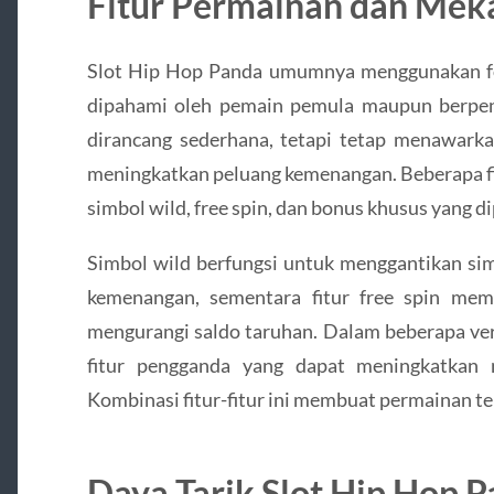
Fitur Permainan dan Mek
Slot Hip Hop Panda umumnya menggunakan f
dipahami oleh pemain pemula maupun berpe
dirancang sederhana, tetapi tetap menawarka
meningkatkan peluang kemenangan. Beberapa fit
simbol wild, free spin, dan bonus khusus yang d
Simbol wild berfungsi untuk menggantikan si
kemenangan, sementara fitur free spin me
mengurangi saldo taruhan. Dalam beberapa ver
fitur pengganda yang dapat meningkatkan n
Kombinasi fitur-fitur ini membuat permainan te
Daya Tarik Slot Hip Hop 