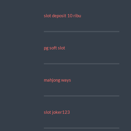
slot deposit 10 ribu
pg soft slot
mahjong ways
slot joker123