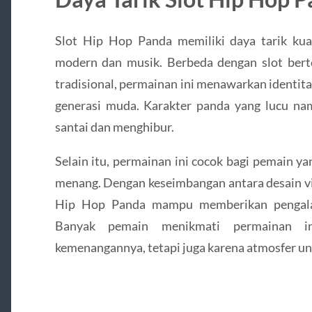
Slot Hip Hop Panda memiliki daya tarik ku
modern dan musik. Berbeda dengan slot berte
tradisional, permainan ini menawarkan identita
generasi muda. Karakter panda yang lucu n
santai dan menghibur.
Selain itu, permainan ini cocok bagi pemain y
menang. Dengan keseimbangan antara desain vis
Hip Hop Panda mampu memberikan pengala
Banyak pemain menikmati permainan i
kemenangannya, tetapi juga karena atmosfer uni