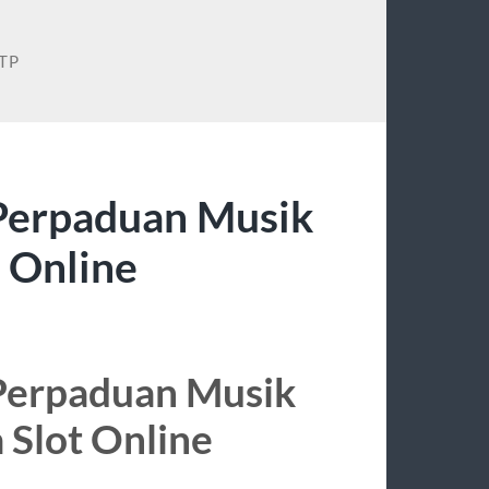
TP
 Perpaduan Musik
 Online
 Perpaduan Musik
 Slot Online