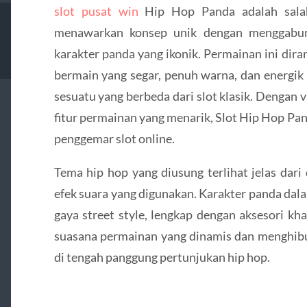
slot pusat win
Hip Hop Panda adalah salah
menawarkan konsep unik dengan menggabu
karakter panda yang ikonik. Permainan ini di
bermain yang segar, penuh warna, dan energik
sesuatu yang berbeda dari slot klasik. Dengan vi
fitur permainan yang menarik, Slot Hip Hop Pa
penggemar slot online.
Tema hip hop yang diusung terlihat jelas dari 
efek suara yang digunakan. Karakter panda da
gaya street style, lengkap dengan aksesori kh
suasana permainan yang dinamis dan menghibu
di tengah panggung pertunjukan hip hop.