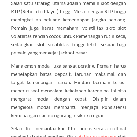
Salah satu strategi utama adalah memilih slot dengan
RTP (Return to Player) tinggi. Mesin dengan RTP tinggi
meningkatkan peluang kemenangan jangka panjang.
Pemain juga harus memahami volatilitas slot: slot
volatilitas rendah cocok untuk kemenangan rutin kecil,
sedangkan slot volatilitas tinggi lebih sesuai bagi
pemain yang mengejar jackpot besar.
Manajemen modal juga sangat penting. Pemain harus
menetapkan batas deposit, taruhan maksimal, dan
target kemenangan harian. Hindari bermain terus-
menerus saat mengalami kekalahan karena hal ini bisa
menguras modal dengan cepat. Disiplin dalam
mengelola modal membantu menjaga konsistensi
kemenangan dan mengurangi risiko kerugian.
Selain itu, memanfaatkan fitur bonus secara optimal
menjadi strategi penting. Situs
daftar pusatgame
slot