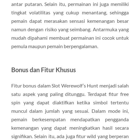
antar putaran. Selain itu, permainan ini juga memiliki
tingkat volatilitas yang cukup menantang, sehingga
pemain dapat merasakan sensasi kemenangan besar
namun dengan risiko yang seimbang. Antarmuka yang
mudah dipahami membuat permainan ini cocok untuk
pemula maupun pemain berpengalaman.
Bonus dan Fitur Khusus
Fitur bonus dalam Slot Werewolf’s Hunt menjadi salah
satu aspek yang paling ditunggu. Terdapat fitur free
spin yang dapat diaktifkan ketika simbol tertentu
muncul dalam jumlah yang sesuai. Dalam mode ini,
pemain berkesempatan mendapatkan pengganda
kemenangan yang dapat meningkatkan hasil secara
signifikan. Selain itu, ada juga fitur wild yang berperan