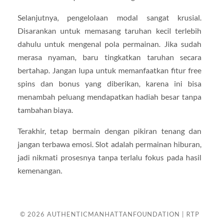
Selanjutnya, pengelolaan modal sangat krusial.
Disarankan untuk memasang taruhan kecil terlebih
dahulu untuk mengenal pola permainan. Jika sudah
merasa nyaman, baru tingkatkan taruhan secara
bertahap. Jangan lupa untuk memanfaatkan fitur free
spins dan bonus yang diberikan, karena ini bisa
menambah peluang mendapatkan hadiah besar tanpa
tambahan biaya.
Terakhir, tetap bermain dengan pikiran tenang dan
jangan terbawa emosi. Slot adalah permainan hiburan,
jadi nikmati prosesnya tanpa terlalu fokus pada hasil
kemenangan.
© 2026
AUTHENTICMANHATTANFOUNDATION | RTP