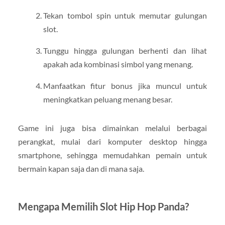
Tekan tombol spin untuk memutar gulungan
slot.
Tunggu hingga gulungan berhenti dan lihat
apakah ada kombinasi simbol yang menang.
Manfaatkan fitur bonus jika muncul untuk
meningkatkan peluang menang besar.
Game ini juga bisa dimainkan melalui berbagai
perangkat, mulai dari komputer desktop hingga
smartphone, sehingga memudahkan pemain untuk
bermain kapan saja dan di mana saja.
Mengapa Memilih Slot Hip Hop Panda?