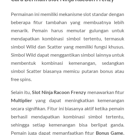
Permainan ini memiliki mekanisme slot standar dengan
beberapa fitur tambahan yang membuatnya lebih
menarik. Pemain harus memutar gulungan untuk
mendapatkan kombinasi simbol tertentu, termasuk
simbol Wild dan Scatter yang memiliki fungsi khusus.
Simbol Wild dapat menggantikan simbol lainnya untuk
membentuk kombinasi kemenangan, sedangkan
simbol Scatter biasanya memicu putaran bonus atau
free spins.
Selain itu,
Slot Ninja Racoon Frenzy
menawarkan fitur
Multiplier
yang dapat meningkatkan kemenangan
secara signifikan. Fitur ini biasanya aktif ketika pemain
berhasil mendapatkan kombinasi simbol tertentu,
sehingga setiap kemenangan bisa berlipat ganda.
Pemain juga dapat memanfaatkan fitur
Bonus Game
,