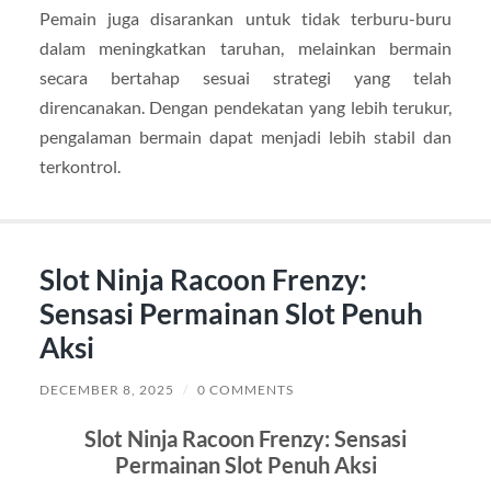
Pemain juga disarankan untuk tidak terburu-buru
dalam meningkatkan taruhan, melainkan bermain
secara bertahap sesuai strategi yang telah
direncanakan. Dengan pendekatan yang lebih terukur,
pengalaman bermain dapat menjadi lebih stabil dan
terkontrol.
Slot Ninja Racoon Frenzy:
Sensasi Permainan Slot Penuh
Aksi
DECEMBER 8, 2025
/
0 COMMENTS
Slot Ninja Racoon Frenzy: Sensasi
Permainan Slot Penuh Aksi