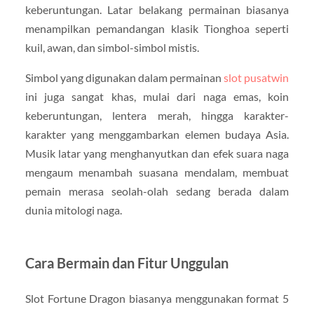
keberuntungan. Latar belakang permainan biasanya
menampilkan pemandangan klasik Tionghoa seperti
kuil, awan, dan simbol-simbol mistis.
Simbol yang digunakan dalam permainan
slot pusatwin
ini juga sangat khas, mulai dari naga emas, koin
keberuntungan, lentera merah, hingga karakter-
karakter yang menggambarkan elemen budaya Asia.
Musik latar yang menghanyutkan dan efek suara naga
mengaum menambah suasana mendalam, membuat
pemain merasa seolah-olah sedang berada dalam
dunia mitologi naga.
Cara Bermain dan Fitur Unggulan
Slot Fortune Dragon biasanya menggunakan format 5