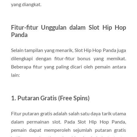
yang diangkat.
Fitur-fitur Unggulan dalam Slot Hip Hop
Panda
Selain tampilan yang menarik, Slot Hip Hop Panda juga
dilengkapi dengan fitur-fitur bonus yang memikat.
Beberapa fitur yang paling dicari oleh pemain antara
lain:
1. Putaran Gratis (Free Spins)
Fitur putaran gratis adalah salah satu daya tarik utama
dalam permainan slot. Pada Slot Hip Hop Panda,
pemain dapat memperoleh sejumlah putaran gratis