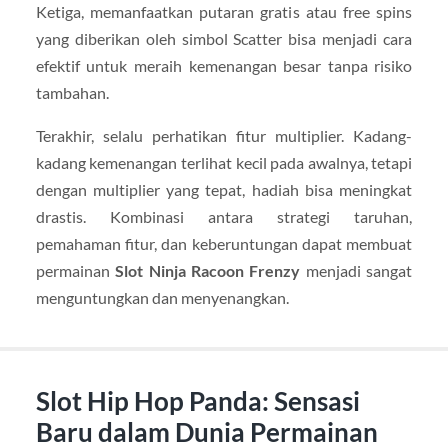
Ketiga, memanfaatkan putaran gratis atau free spins
yang diberikan oleh simbol Scatter bisa menjadi cara
efektif untuk meraih kemenangan besar tanpa risiko
tambahan.
Terakhir, selalu perhatikan fitur multiplier. Kadang-
kadang kemenangan terlihat kecil pada awalnya, tetapi
dengan multiplier yang tepat, hadiah bisa meningkat
drastis. Kombinasi antara strategi taruhan,
pemahaman fitur, dan keberuntungan dapat membuat
permainan
Slot Ninja Racoon Frenzy
menjadi sangat
menguntungkan dan menyenangkan.
Slot Hip Hop Panda: Sensasi
Baru dalam Dunia Permainan