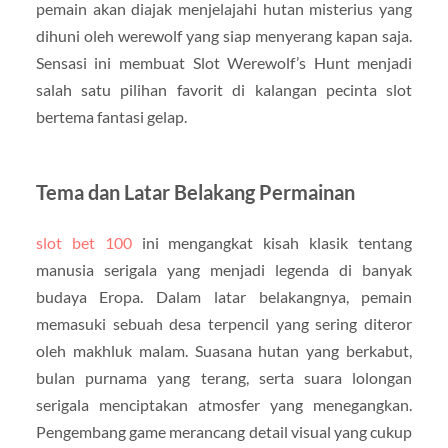
pemain akan diajak menjelajahi hutan misterius yang
dihuni oleh werewolf yang siap menyerang kapan saja.
Sensasi ini membuat Slot Werewolf’s Hunt menjadi
salah satu pilihan favorit di kalangan pecinta slot
bertema fantasi gelap.
Tema dan Latar Belakang Permainan
slot bet 100
ini mengangkat kisah klasik tentang
manusia serigala yang menjadi legenda di banyak
budaya Eropa. Dalam latar belakangnya, pemain
memasuki sebuah desa terpencil yang sering diteror
oleh makhluk malam. Suasana hutan yang berkabut,
bulan purnama yang terang, serta suara lolongan
serigala menciptakan atmosfer yang menegangkan.
Pengembang game merancang detail visual yang cukup