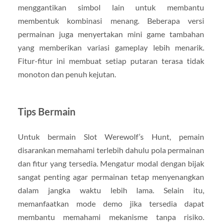
menggantikan simbol lain untuk membantu
membentuk kombinasi menang. Beberapa versi
permainan juga menyertakan mini game tambahan
yang memberikan variasi gameplay lebih menarik.
Fitur-fitur ini membuat setiap putaran terasa tidak
monoton dan penuh kejutan.
Tips Bermain
Untuk bermain Slot Werewolf’s Hunt, pemain
disarankan memahami terlebih dahulu pola permainan
dan fitur yang tersedia. Mengatur modal dengan bijak
sangat penting agar permainan tetap menyenangkan
dalam jangka waktu lebih lama. Selain itu,
memanfaatkan mode demo jika tersedia dapat
membantu memahami mekanisme tanpa risiko.