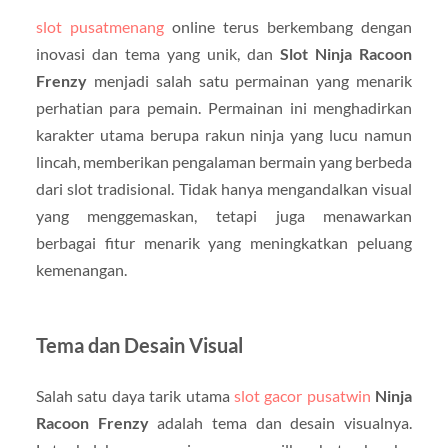
slot pusatmenang
online terus berkembang dengan
inovasi dan tema yang unik, dan
Slot Ninja Racoon
Frenzy
menjadi salah satu permainan yang menarik
perhatian para pemain. Permainan ini menghadirkan
karakter utama berupa rakun ninja yang lucu namun
lincah, memberikan pengalaman bermain yang berbeda
dari slot tradisional. Tidak hanya mengandalkan visual
yang menggemaskan, tetapi juga menawarkan
berbagai fitur menarik yang meningkatkan peluang
kemenangan.
Tema dan Desain Visual
Salah satu daya tarik utama
slot gacor pusatwin
Ninja
Racoon Frenzy
adalah tema dan desain visualnya.