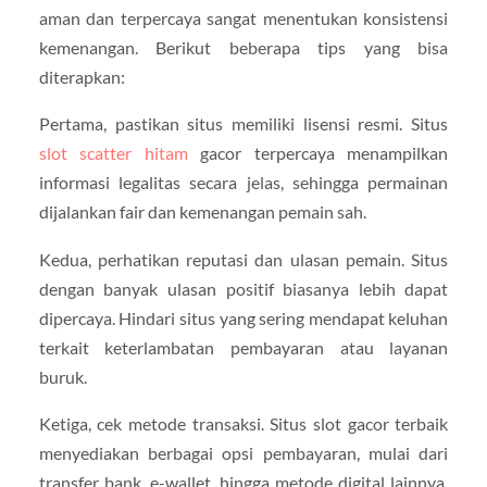
aman dan terpercaya sangat menentukan konsistensi
kemenangan. Berikut beberapa tips yang bisa
diterapkan:
Pertama, pastikan situs memiliki lisensi resmi. Situs
slot scatter hitam
gacor terpercaya menampilkan
informasi legalitas secara jelas, sehingga permainan
dijalankan fair dan kemenangan pemain sah.
Kedua, perhatikan reputasi dan ulasan pemain. Situs
dengan banyak ulasan positif biasanya lebih dapat
dipercaya. Hindari situs yang sering mendapat keluhan
terkait keterlambatan pembayaran atau layanan
buruk.
Ketiga, cek metode transaksi. Situs slot gacor terbaik
menyediakan berbagai opsi pembayaran, mulai dari
transfer bank, e-wallet, hingga metode digital lainnya.