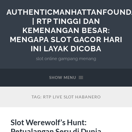
AUTHENTICMANHATTANFOUND
| RTP TINGGI DAN
KEMENANGAN BESAR:
MENGAPA SLOT GACOR HARI
INI LAYAK DICOBA
slot online gampang menang
SHOW MENU
TAG:
RTP LIVE SLOT HABANERO
Slot Werewolf’s Hunt:
Petualangan Seru di Dunia