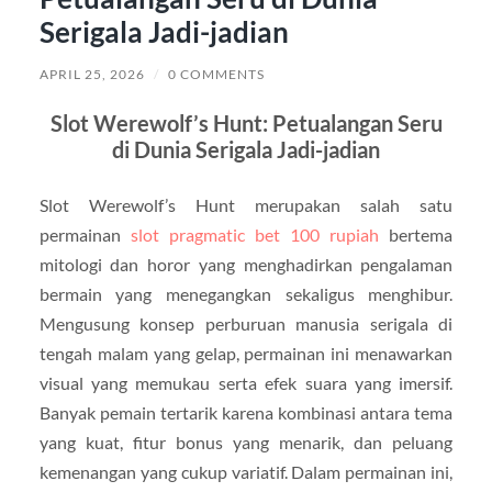
Serigala Jadi-jadian
APRIL 25, 2026
/
0 COMMENTS
Slot Werewolf’s Hunt: Petualangan Seru
di Dunia Serigala Jadi-jadian
Slot Werewolf’s Hunt merupakan salah satu
permainan
slot pragmatic bet 100 rupiah
bertema
mitologi dan horor yang menghadirkan pengalaman
bermain yang menegangkan sekaligus menghibur.
Mengusung konsep perburuan manusia serigala di
tengah malam yang gelap, permainan ini menawarkan
visual yang memukau serta efek suara yang imersif.
Banyak pemain tertarik karena kombinasi antara tema
yang kuat, fitur bonus yang menarik, dan peluang
kemenangan yang cukup variatif. Dalam permainan ini,