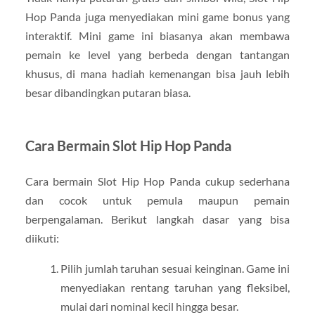
Hop Panda juga menyediakan mini game bonus yang
interaktif. Mini game ini biasanya akan membawa
pemain ke level yang berbeda dengan tantangan
khusus, di mana hadiah kemenangan bisa jauh lebih
besar dibandingkan putaran biasa.
Cara Bermain Slot Hip Hop Panda
Cara bermain Slot Hip Hop Panda cukup sederhana
dan cocok untuk pemula maupun pemain
berpengalaman. Berikut langkah dasar yang bisa
diikuti:
Pilih jumlah taruhan sesuai keinginan. Game ini
menyediakan rentang taruhan yang fleksibel,
mulai dari nominal kecil hingga besar.