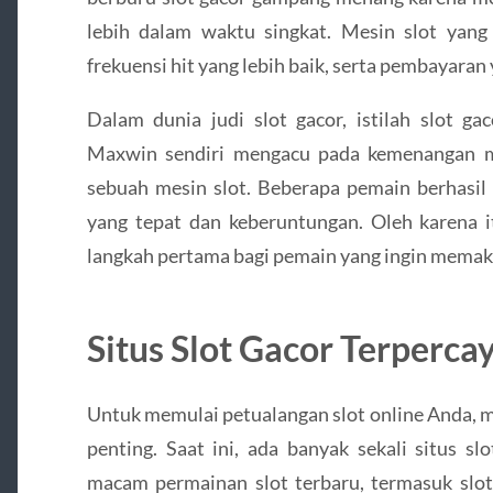
lebih dalam waktu singkat. Mesin slot yang 
frekuensi hit yang lebih baik, serta pembayaran 
Dalam dunia judi slot gacor, istilah slot g
Maxwin sendiri mengacu pada kemenangan m
sebuah mesin slot. Beberapa pemain berhasil 
yang tepat dan keberuntungan. Oleh karena it
langkah pertama bagi pemain yang ingin mema
Situs Slot Gacor Terperca
Untuk memulai petualangan slot online Anda, me
penting. Saat ini, ada banyak sekali situs s
macam permainan slot terbaru, termasuk slot