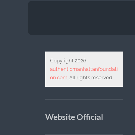
Copyright 2026
authenticmanhattanfoundati
on.com
. All rights reserved
Website Official