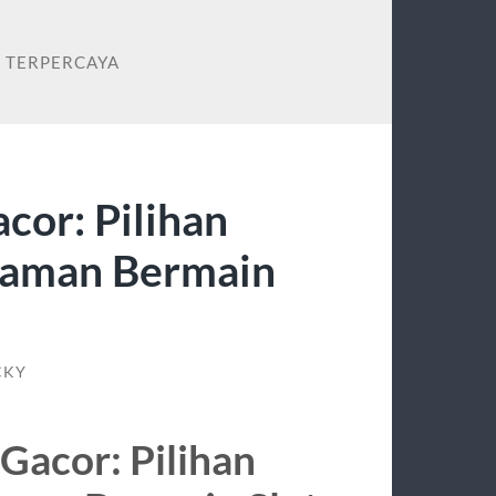
E TERPERCAYA
acor: Pilihan
laman Bermain
CKY
 Gacor: Pilihan