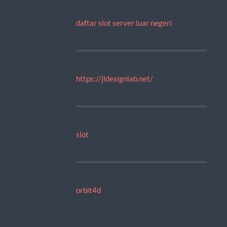
daftar slot server luar negeri
https://jldesignlab.net/
slot
orbit4d