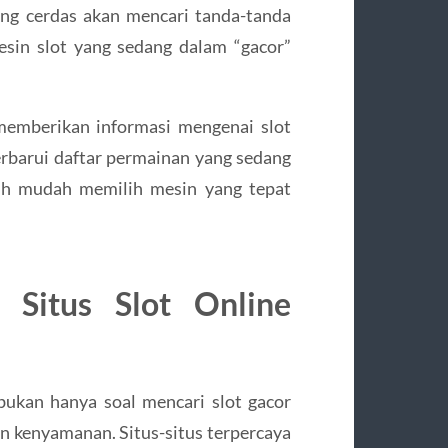
ang cerdas akan mencari tanda-tanda
sin slot yang sedang dalam “gacor”
memberikan informasi mengenai slot
perbarui daftar permainan yang sedang
bih mudah memilih mesin yang tepat
 Situs Slot Online
 bukan hanya soal mencari slot gacor
n kenyamanan. Situs-situs terpercaya