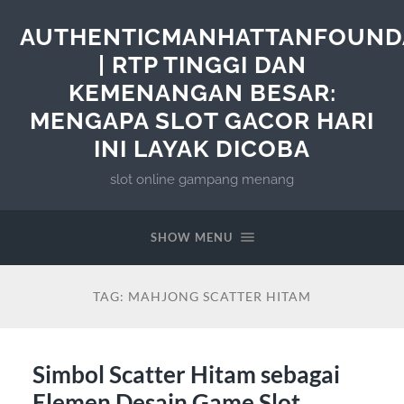
AUTHENTICMANHATTANFOUND
| RTP TINGGI DAN
KEMENANGAN BESAR:
MENGAPA SLOT GACOR HARI
INI LAYAK DICOBA
slot online gampang menang
SHOW MENU
TAG:
MAHJONG SCATTER HITAM
Simbol Scatter Hitam sebagai
Elemen Desain Game Slot