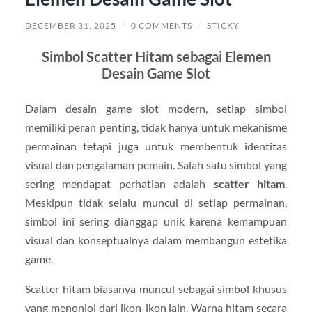
DECEMBER 31, 2025
/
0 COMMENTS
/
STICKY
Simbol Scatter Hitam sebagai Elemen
Desain Game Slot
Dalam desain game slot modern, setiap simbol
memiliki peran penting, tidak hanya untuk mekanisme
permainan tetapi juga untuk membentuk identitas
visual dan pengalaman pemain. Salah satu simbol yang
sering mendapat perhatian adalah
scatter hitam
.
Meskipun tidak selalu muncul di setiap permainan,
simbol ini sering dianggap unik karena kemampuan
visual dan konseptualnya dalam membangun estetika
game.
Scatter hitam biasanya muncul sebagai simbol khusus
yang menonjol dari ikon-ikon lain. Warna hitam secara