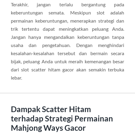
Terakhir, jangan terlalu bergantung pada
keberuntungan semata. Meskipun slot adalah
permainan keberuntungan, menerapkan strategi dan
trik tertentu dapat meningkatkan peluang Anda.
Jangan hanya mengandalkan keberuntungan tanpa
usaha dan pengetahuan. Dengan menghindari
kesalahan-kesalahan tersebut dan bermain secara
bijak, peluang Anda untuk meraih kemenangan besar
dari slot scatter hitam gacor akan semakin terbuka
lebar.
Dampak Scatter Hitam
terhadap Strategi Permainan
Mahjong Ways Gacor