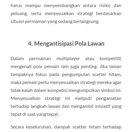
harus mampu menyeimbangkan antara risiko dan
peluang, serta menyesuaikan strategi berdasarkan
situasi permainan yang sedang berlangsung.
4. Mengantisipasi Pola Lawan
Dalam permainan multiplayer atau kompetitif,
mengenali pola pemain lain juga penting. Jika lawan
tampaknya fokus pada pengumpulan scatter hitam,
maka pemain perlu menyesuaikan strategi mereka agar
tidak kalah dalam kompetisi mengumpulkan simbol ini.
Menyesuaikan strategi ini meliputi pengamatan
terhadap langkah lawan dan mengambil inisiatif yang
tepat di saat yang tepat.
Secara keseluruhan, dampak scatter hitam terhadap