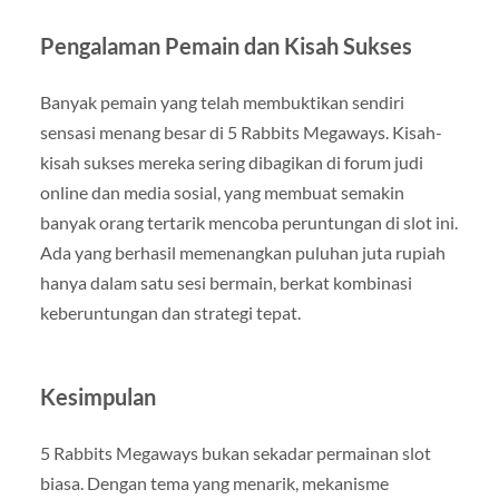
Pengalaman Pemain dan Kisah Sukses
Banyak pemain yang telah membuktikan sendiri
sensasi menang besar di 5 Rabbits Megaways. Kisah-
kisah sukses mereka sering dibagikan di forum judi
online dan media sosial, yang membuat semakin
banyak orang tertarik mencoba peruntungan di slot ini.
Ada yang berhasil memenangkan puluhan juta rupiah
hanya dalam satu sesi bermain, berkat kombinasi
keberuntungan dan strategi tepat.
Kesimpulan
5 Rabbits Megaways bukan sekadar permainan slot
biasa. Dengan tema yang menarik, mekanisme