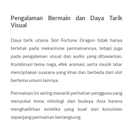
Pengalaman Bermain dan Daya Tarik
Visual
Daya tarik utama Slot Fortune Dragon tidak hanya
terletak pada mekanisme permainannya, tetapi juga
pada pengalaman visual dan audio yang ditawarkan.
Kombinasi tema naga, efek animasi, serta musik latar
menciptakan suasana yang khas dan berbeda dari slot
bertema umum lainnya.
Permainan ini sering menarik perhatian pengguna yang
menyukai tema mitologi dan budaya Asia karena
menghadirkan estetika yang kuat dan konsisten
sepanjang permainan berlangsung.