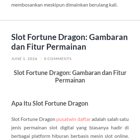
membosankan meskipun dimainkan berulang kali.
Slot Fortune Dragon: Gambaran
dan Fitur Permainan
JUNE 1, 2026
/
0 COMMENTS
Slot Fortune Dragon: Gambaran dan Fitur
Permainan
Apa Itu Slot Fortune Dragon
Slot Fortune Dragon
pusatwin daftar
adalah salah satu
jenis permainan slot digital yang biasanya hadir di
berbagai platform hiburan berbasis mesin slot online.