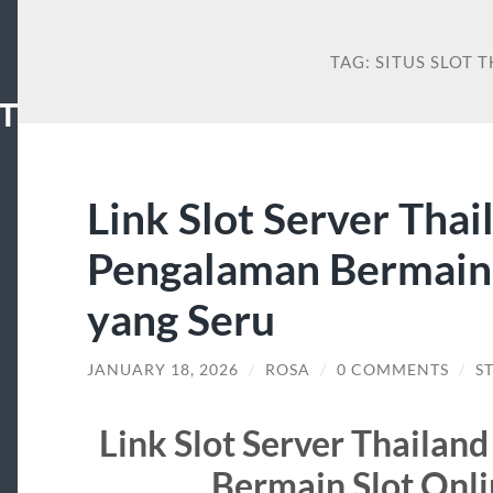
TAG:
SITUS SLOT 
TTANFOUNDATION
Link Slot Server Thai
Pengalaman Bermain 
yang Seru
JANUARY 18, 2026
/
ROSA
/
0 COMMENTS
/
S
Link Slot Server Thailan
Bermain Slot Onli