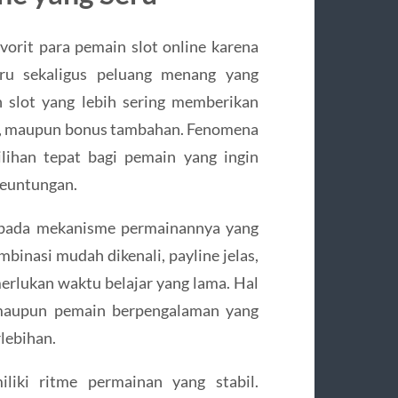
avorit para pemain slot online karena
ru sekaligus peluang menang yang
n slot yang lebih sering memberikan
pin, maupun bonus tambahan. Fenomena
lihan tepat bagi pemain yang ingin
keuntungan.
 pada mekanisme permainannya yang
inasi mudah dikenali, payline jelas,
erlukan waktu belajar yang lama. Hal
maupun pemain berpengalaman yang
lebihan.
iliki ritme permainan yang stabil.