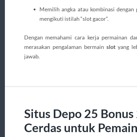
Memilih angka atau kombinasi dengan 
mengikuti istilah “slot gacor”.
Dengan memahami cara kerja permainan da
merasakan pengalaman bermain
slot
yang le
jawab.
Situs Depo 25 Bonus 
Cerdas untuk Pemain