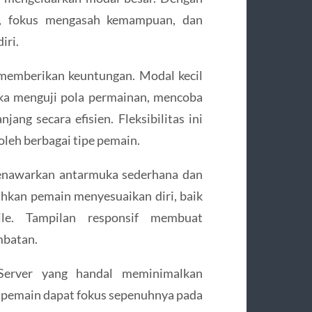
i, fokus mengasah kemampuan, dan
iri.
 memberikan keuntungan. Modal kecil
a menguji pola permainan, mencoba
jang secara efisien. Fleksibilitas ini
oleh berbagai tipe pemain.
menawarkan antarmuka sederhana dan
hkan pemain menyesuaikan diri, baik
le. Tampilan responsif membuat
mbatan.
. Server yang handal meminimalkan
ga pemain dapat fokus sepenuhnya pada