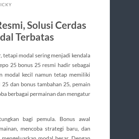
TICKY
esmi, Solusi Cerdas
dal Terbatas
, tetapi modal sering menjadi kendala
epo 25 bonus 25 resmi hadir sebagai
n modal kecil namun tetap memiliki
l 25 dan bonus tambahan 25, pemain
oba berbagai permainan dan mengatur
ungkan bagi pemula. Bonus awal
ainan, mencoba strategi baru, dan
us mengeluarkan modal besar. Dengan