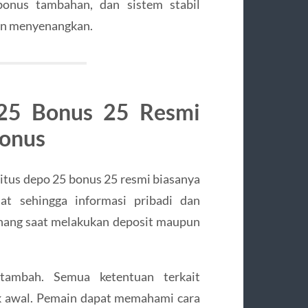
bonus tambahan, dan sistem stabil
an menyenangkan.
 25 Bonus 25 Resmi
Bonus
itus depo 25 bonus 25 resmi biasanya
at sehingga informasi pribadi dan
enang saat melakukan deposit maupun
 tambah. Semua ketentuan terkait
ak awal. Pemain dapat memahami cara