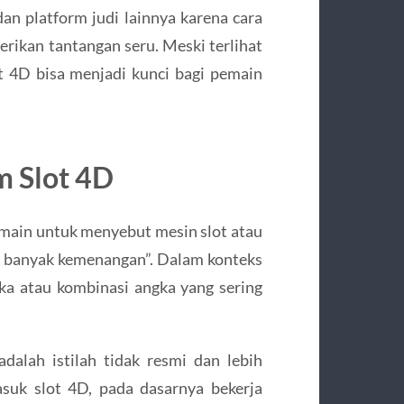
an platform judi lainnya karena cara
rikan tantangan seru. Meski terlihat
 4D bisa menjadi kunci bagi pemain
m Slot 4D
emain untuk menyebut mesin slot atau
 banyak kemenangan”. Dalam konteks
gka atau kombinasi angka yang sering
adalah istilah tidak resmi dan lebih
asuk slot 4D, pada dasarnya bekerja