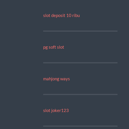
slot deposit 10 ribu
pg soft slot
mahjong ways
slot joker123