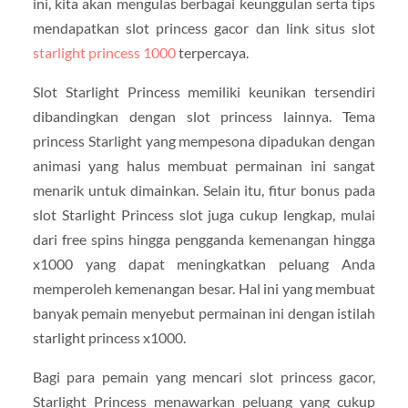
ini, kita akan mengulas berbagai keunggulan serta tips
mendapatkan slot princess gacor dan link situs slot
starlight princess 1000
terpercaya.
Slot Starlight Princess memiliki keunikan tersendiri
dibandingkan dengan slot princess lainnya. Tema
princess Starlight yang mempesona dipadukan dengan
animasi yang halus membuat permainan ini sangat
menarik untuk dimainkan. Selain itu, fitur bonus pada
slot Starlight Princess slot juga cukup lengkap, mulai
dari free spins hingga pengganda kemenangan hingga
x1000 yang dapat meningkatkan peluang Anda
memperoleh kemenangan besar. Hal ini yang membuat
banyak pemain menyebut permainan ini dengan istilah
starlight princess x1000.
Bagi para pemain yang mencari slot princess gacor,
Starlight Princess menawarkan peluang yang cukup