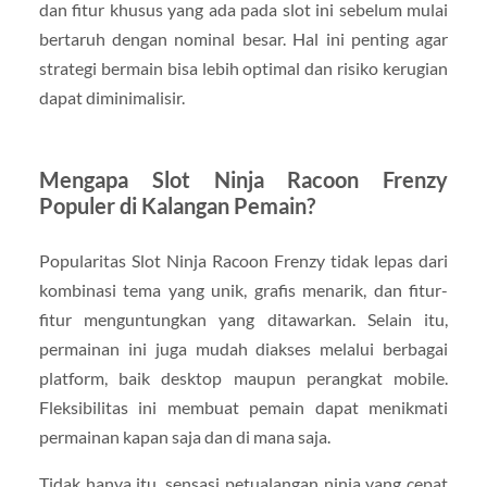
dan fitur khusus yang ada pada slot ini sebelum mulai
bertaruh dengan nominal besar. Hal ini penting agar
strategi bermain bisa lebih optimal dan risiko kerugian
dapat diminimalisir.
Mengapa Slot Ninja Racoon Frenzy
Populer di Kalangan Pemain?
Popularitas Slot Ninja Racoon Frenzy tidak lepas dari
kombinasi tema yang unik, grafis menarik, dan fitur-
fitur menguntungkan yang ditawarkan. Selain itu,
permainan ini juga mudah diakses melalui berbagai
platform, baik desktop maupun perangkat mobile.
Fleksibilitas ini membuat pemain dapat menikmati
permainan kapan saja dan di mana saja.
Tidak hanya itu, sensasi petualangan ninja yang cepat