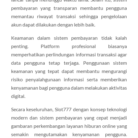
pembayaran yang transparan membantu pengguna
memantau riwayat transaksi sehingga pengelolaan
akun dapat dilakukan dengan lebih baik.
Keamanan dalam sistem pembayaran tidak kalah
penting. Platform profesional biasanya
memperhatikan perlindungan informasi transaksi agar
data pengguna tetap terjaga. Penggunaan sistem
keamanan yang tepat dapat membantu mengurangi
risiko penyalahgunaan informasi serta memberikan
kenyamanan bagi pengguna dalam melakukan aktivitas
digital.
Secara keseluruhan, Slot777 dengan konsep teknologi
modern dan sistem pembayaran yang cepat menjadi
gambaran perkembangan layanan hiburan online yang
semakin mengutamakan kenyamanan pengguna.