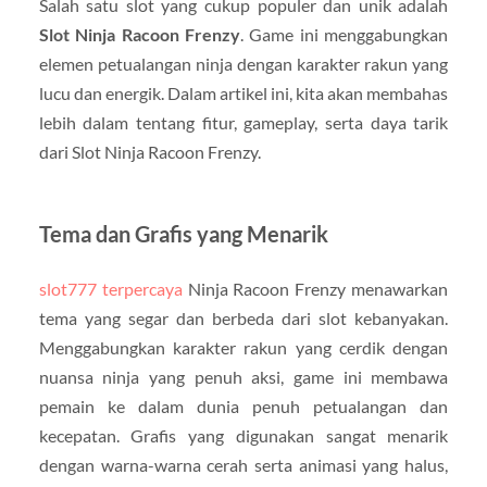
Salah satu slot yang cukup populer dan unik adalah
Slot Ninja Racoon Frenzy
. Game ini menggabungkan
elemen petualangan ninja dengan karakter rakun yang
lucu dan energik. Dalam artikel ini, kita akan membahas
lebih dalam tentang fitur, gameplay, serta daya tarik
dari Slot Ninja Racoon Frenzy.
Tema dan Grafis yang Menarik
slot777 terpercaya
Ninja Racoon Frenzy menawarkan
tema yang segar dan berbeda dari slot kebanyakan.
Menggabungkan karakter rakun yang cerdik dengan
nuansa ninja yang penuh aksi, game ini membawa
pemain ke dalam dunia penuh petualangan dan
kecepatan. Grafis yang digunakan sangat menarik
dengan warna-warna cerah serta animasi yang halus,