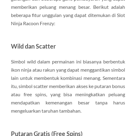
memberikan peluang menang besar. Berikut adalah
beberapa fitur unggulan yang dapat ditemukan di Slot
Ninja Racoon Frenzy:
Wild dan Scatter
Simbol wild dalam permainan ini biasanya berbentuk
ikon ninja atau rakun yang dapat menggantikan simbol
lain untuk membentuk kombinasi menang. Sementara
itu, simbol scatter memberikan akses ke putaran bonus
atau free spins, yang bisa meningkatkan peluang
mendapatkan kemenangan besar tanpa harus
mengeluarkan taruhan tambahan.
Putaran Gratis (Free Spins)