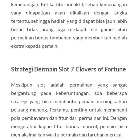
kemenangan. Ketika fitur ini aktif, setiap kemenangan
yang didapatkan akan dikalikan dengan angka
tertentu, sehingga hadiah yang didapat bisa jauh lebih
besar. Tidak jarang juga terdapat mini games atau
permainan bonus tambahan yang memberikan hadiah
ekstra kepada pemain.
Strategi Bermain Slot 7 Clovers of Fortune
Meskipun slot adalah permainan yang sangat
bergantung pada keberuntungan, ada beberapa
strategi yang bisa membantu pemain meningkatkan
peluang menang. Pertama, penting untuk memahami
pola pembayaran dan fitur dari permainan ini. Dengan
mengetahui kapan fitur bonus muncul, pemain bisa
memaksimalkan waktu bermain dan taruhan mereka.