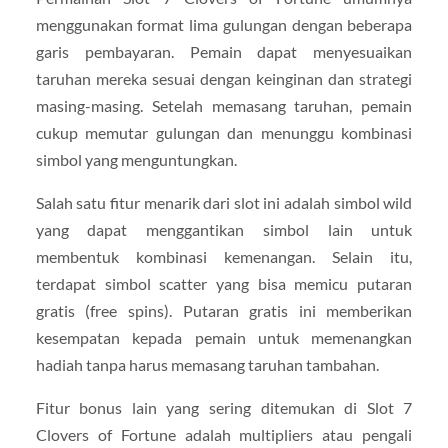
menggunakan format lima gulungan dengan beberapa
garis pembayaran. Pemain dapat menyesuaikan
taruhan mereka sesuai dengan keinginan dan strategi
masing-masing. Setelah memasang taruhan, pemain
cukup memutar gulungan dan menunggu kombinasi
simbol yang menguntungkan.
Salah satu fitur menarik dari slot ini adalah simbol wild
yang dapat menggantikan simbol lain untuk
membentuk kombinasi kemenangan. Selain itu,
terdapat simbol scatter yang bisa memicu putaran
gratis (free spins). Putaran gratis ini memberikan
kesempatan kepada pemain untuk memenangkan
hadiah tanpa harus memasang taruhan tambahan.
Fitur bonus lain yang sering ditemukan di Slot 7
Clovers of Fortune adalah multipliers atau pengali