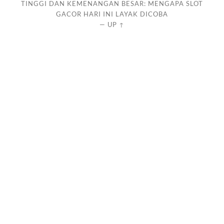
TINGGI DAN KEMENANGAN BESAR: MENGAPA SLOT
GACOR HARI INI LAYAK DICOBA
—
UP ↑