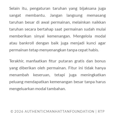
Selain itu, pengaturan taruhan yang bijaksana juga
sangat membantu. Jangan langsung memasang
taruhan besar di awal permainan, melainkan naikkan
taruhan secara bertahap saat permainan sudah mulai
memberikan sinyal kemenangan. Mengelola modal
atau bankroll dengan baik juga menjadi kunci agar
permainan tetap menyenangkan tanpa cepat habis.
Terakhir, manfaatkan fitur putaran gratis dan bonus
yang diberikan oleh permainan. Fitur ini tidak hanya
menambah keseruan, tetapi juga meningkatkan
peluang mendapatkan kemenangan besar tanpa harus
mengeluarkan modal tambahan.
© 2026
AUTHENTICMANHATTANFOUNDATION | RTP