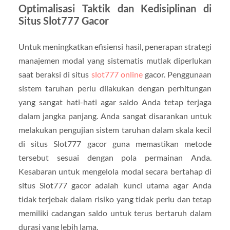
Optimalisasi Taktik dan Kedisiplinan di
Situs Slot777 Gacor
Untuk meningkatkan efisiensi hasil, penerapan strategi
manajemen modal yang sistematis mutlak diperlukan
saat beraksi di situs
slot777 online
gacor. Penggunaan
sistem taruhan perlu dilakukan dengan perhitungan
yang sangat hati-hati agar saldo Anda tetap terjaga
dalam jangka panjang. Anda sangat disarankan untuk
melakukan pengujian sistem taruhan dalam skala kecil
di situs Slot777 gacor guna memastikan metode
tersebut sesuai dengan pola permainan Anda.
Kesabaran untuk mengelola modal secara bertahap di
situs Slot777 gacor adalah kunci utama agar Anda
tidak terjebak dalam risiko yang tidak perlu dan tetap
memiliki cadangan saldo untuk terus bertaruh dalam
durasi yang lebih lama.