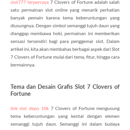
slot777 terpercaya
7 Clovers of Fortune adalah salah
satu permainan slot online yang menarik perhatian
banyak pemain karena tema keberuntungan yang
diusungnya. Dengan simbol semanggi tujuh daun yang
dianggap membawa hoki, permainan ini memberikan
sensasi tersendiri bagi para penggemar slot. Dalam
artikel ini, kita akan membahas berbagai aspek dari Slot
7 Clovers of Fortune mulai dari tema, fitur, hingga cara
bermainnya.
Tema dan Desain Grafis Slot 7 Clovers of
Fortune
link slot depo 10k
7 Clovers of Fortune mengusung
tema keberuntungan yang kental dengan elemen
semanggi tujuh daun. Semanggi ini dalam budaya