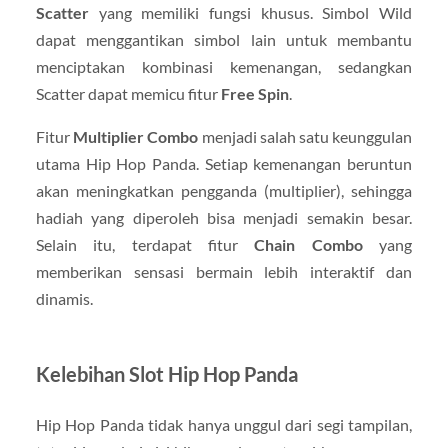
Scatter
yang memiliki fungsi khusus. Simbol Wild
dapat menggantikan simbol lain untuk membantu
menciptakan kombinasi kemenangan, sedangkan
Scatter dapat memicu fitur
Free Spin
.
Fitur
Multiplier Combo
menjadi salah satu keunggulan
utama Hip Hop Panda. Setiap kemenangan beruntun
akan meningkatkan pengganda (multiplier), sehingga
hadiah yang diperoleh bisa menjadi semakin besar.
Selain itu, terdapat fitur
Chain Combo
yang
memberikan sensasi bermain lebih interaktif dan
dinamis.
Kelebihan Slot Hip Hop Panda
Hip Hop Panda tidak hanya unggul dari segi tampilan,