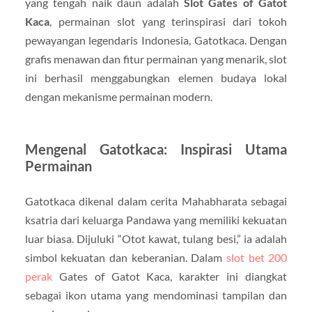
yang tengah naik daun adalah
Slot Gates of Gatot
Kaca
, permainan slot yang terinspirasi dari tokoh
pewayangan legendaris Indonesia, Gatotkaca. Dengan
grafis menawan dan fitur permainan yang menarik, slot
ini berhasil menggabungkan elemen budaya lokal
dengan mekanisme permainan modern.
Mengenal Gatotkaca: Inspirasi Utama
Permainan
Gatotkaca dikenal dalam cerita Mahabharata sebagai
ksatria dari keluarga Pandawa yang memiliki kekuatan
luar biasa. Dijuluki “Otot kawat, tulang besi,” ia adalah
simbol kekuatan dan keberanian. Dalam
slot bet 200
perak
Gates of Gatot Kaca, karakter ini diangkat
sebagai ikon utama yang mendominasi tampilan dan