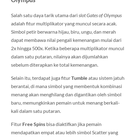
Salah satu daya tarik utama dari
slot Gates of Olympus
adalah fitur multiplikator yang muncul secara acak.
Simbol petir berwarna hijau, biru, ungu, dan merah
dapat membawa nilai pengali kemenangan mulai dari
2x hingga 500x. Ketika beberapa multiplikator muncul
dalam satu putaran, nilainya akan dijumlahkan
sebelum diterapkan ke total kemenangan.
Selain itu, terdapat juga fitur
Tumble
atau sistem jatuh
berantai, di mana simbol yang membentuk kombinasi
menang akan menghilang dan digantikan oleh simbol
baru, memungkinkan pemain untuk menang berkali-
kali dalam satu putaran.
Fitur
Free Spins
bisa diaktifkan jika pemain
mendapatkan empat atau lebih simbol Scatter yang