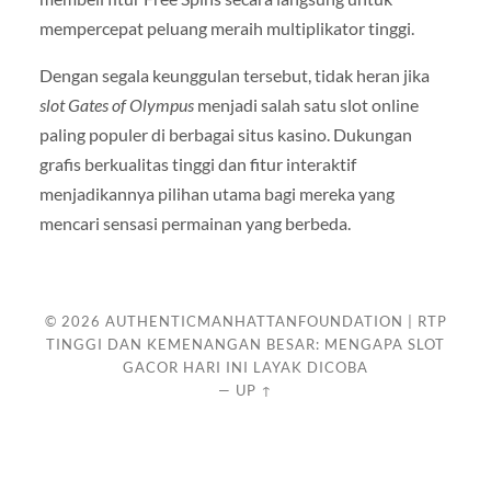
mempercepat peluang meraih multiplikator tinggi.
Dengan segala keunggulan tersebut, tidak heran jika
slot Gates of Olympus
menjadi salah satu slot online
paling populer di berbagai situs kasino. Dukungan
grafis berkualitas tinggi dan fitur interaktif
menjadikannya pilihan utama bagi mereka yang
mencari sensasi permainan yang berbeda.
© 2026
AUTHENTICMANHATTANFOUNDATION | RTP
TINGGI DAN KEMENANGAN BESAR: MENGAPA SLOT
GACOR HARI INI LAYAK DICOBA
—
UP ↑