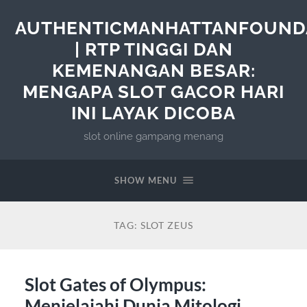
AUTHENTICMANHATTANFOUND
| RTP TINGGI DAN
KEMENANGAN BESAR:
MENGAPA SLOT GACOR HARI
INI LAYAK DICOBA
slot online gampang menang
SHOW MENU
TAG:
SLOT ZEUS
Slot Gates of Olympus:
Menjelajahi Dunia Mitologi