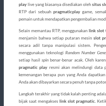
play
live yang biasanya disediakan oleh
situs s
RTP dari sebuah
pragmaticplay
game, semaki
pemain untuk mendapatkan pengembalian modal
Selain memantau RTP, menggunakan
link slot
menjamin bahwa setiap putaran mesin
slot p
secara adil tanpa manipulasi sistem. Peng
menggunakan teknologi
Random Number Gener
setiap hasil
spin
benar-benar acak. Oleh karena
pragmatic play
resmi akan melindungi data p
kemenangan berapa pun yang Anda dapatka
Anda akan dibayarkan secara penuh tanpa poto
Langkah terakhir yang tidak kalah penting ad
bijak saat mengakses
link slot pragmatic
. Ket