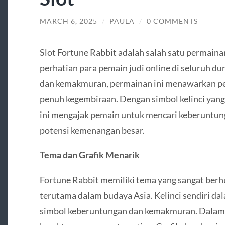
MARCH 6, 2025
/
PAULA
/
0 COMMENTS
Slot Fortune Rabbit adalah salah satu permain
perhatian para pemain judi online di seluruh 
dan kemakmuran, permainan ini menawarkan p
penuh kegembiraan. Dengan simbol kelinci yang
ini mengajak pemain untuk mencari keberuntun
potensi kemenangan besar.
Tema dan Grafik Menarik
Fortune Rabbit memiliki tema yang sangat ber
terutama dalam budaya Asia. Kelinci sendiri da
simbol keberuntungan dan kemakmuran. Dalam p