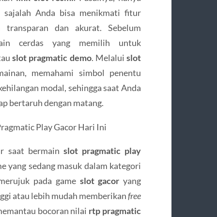
 sajalah Anda bisa menikmati fitur
 transparan dan akurat. Sebelum
ain cerdas yang memilih untuk
tau
slot pragmatic demo
. Melalui
slot
rmainan, memahami simbol penentu
 kehilangan modal, sehingga saat Anda
ap bertaruh dengan matang.
ragmatic Play Gacor Hari Ini
ar saat bermain
slot pragmatic play
me yang sedang masuk dalam kategori
ri merujuk pada game
slot gacor
yang
inggi atau lebih mudah memberikan
free
memantau bocoran nilai
rtp pragmatic