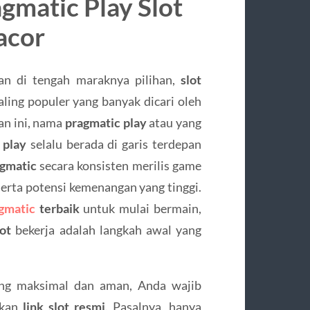
gmatic Play Slot
acor
dan di tengah maraknya pilihan,
slot
aling populer yang banyak dicari oleh
an ini, nama
pragmatic play
atau yang
 play
selalu berada di garis terdepan
gmatic
secara konsisten merilis game
erta potensi kemenangan yang tinggi.
agmatic
terbaik
untuk mulai bermain,
ot
bekerja adalah langkah awal yang
ng maksimal dan aman, Anda wajib
akan
link slot resmi
. Pasalnya, hanya