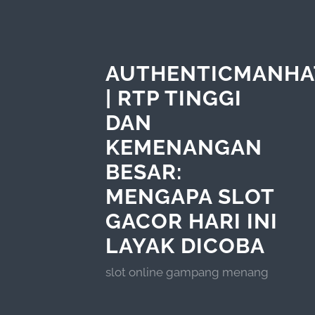
AUTHENTICMANHA
| RTP TINGGI
DAN
KEMENANGAN
BESAR:
MENGAPA SLOT
GACOR HARI INI
LAYAK DICOBA
slot online gampang menang