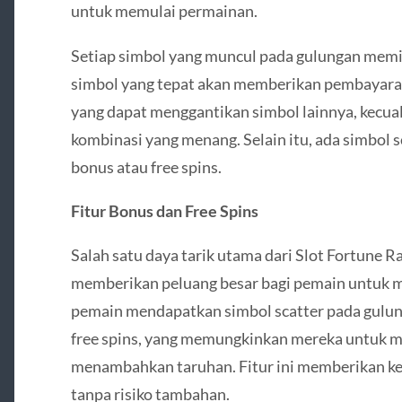
untuk memulai permainan.
Setiap simbol yang muncul pada gulungan memili
simbol yang tepat akan memberikan pembayaran.
yang dapat menggantikan simbol lainnya, kecua
kombinasi yang menang. Selain itu, ada simbol 
bonus atau free spins.
Fitur Bonus dan Free Spins
Salah satu daya tarik utama dari Slot Fortune R
memberikan peluang besar bagi pemain untuk me
pemain mendapatkan simbol scatter pada gulun
free spins, yang memungkinkan mereka untuk m
menambahkan taruhan. Fitur ini memberikan k
tanpa risiko tambahan.