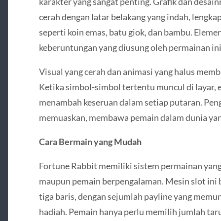
karakter yang sangat penting. Grafik dan des
cerah dengan latar belakang yang indah, lengka
seperti koin emas, batu giok, dan bambu. Ele
keberuntungan yang diusung oleh permainan ini
Visual yang cerah dan animasi yang halus memb
Ketika simbol-simbol tertentu muncul di layar,
menambah keseruan dalam setiap putaran. Pen
memuaskan, membawa pemain dalam dunia yan
Cara Bermain yang Mudah
Fortune Rabbit memiliki sistem permainan yan
maupun pemain berpengalaman. Mesin slot ini b
tiga baris, dengan sejumlah payline yang me
hadiah. Pemain hanya perlu memilih jumlah ta