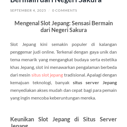
SEPTEMBER 4, 2025
/
0 COMMENTS
Mengenal Slot Jepang: Sensasi Bermain
dari Negeri Sakura
Slot Jepang kini semakin populer di kalangan
penggemar judi online. Terkenal dengan gaya unik dan
tema menarik yang mengangkat budaya serta estetika
khas Jepang, slot ini menawarkan pengalaman berbeda
dari mesin
situs slot jepang
tradisional. Apalagi dengan
kemajuan teknologi, banyak
situs server Jepang
menyediakan akses mudah dan cepat bagi para pemain
yang ingin mencoba keberuntungan mereka.
Keunikan Slot Jepang di Situs Server
Jepang