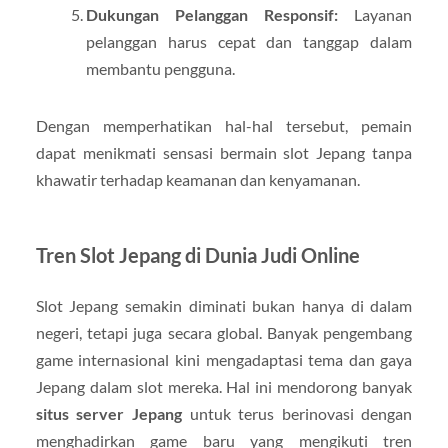
Dukungan Pelanggan Responsif:
Layanan
pelanggan harus cepat dan tanggap dalam
membantu pengguna.
Dengan memperhatikan hal-hal tersebut, pemain
dapat menikmati sensasi bermain slot Jepang tanpa
khawatir terhadap keamanan dan kenyamanan.
Tren Slot Jepang di Dunia Judi Online
Slot Jepang semakin diminati bukan hanya di dalam
negeri, tetapi juga secara global. Banyak pengembang
game internasional kini mengadaptasi tema dan gaya
Jepang dalam slot mereka. Hal ini mendorong banyak
situs server Jepang
untuk terus berinovasi dengan
menghadirkan game baru yang mengikuti tren