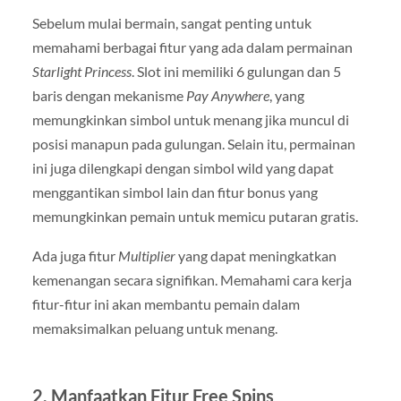
Sebelum mulai bermain, sangat penting untuk
memahami berbagai fitur yang ada dalam permainan
Starlight Princess
. Slot ini memiliki 6 gulungan dan 5
baris dengan mekanisme
Pay Anywhere
, yang
memungkinkan simbol untuk menang jika muncul di
posisi manapun pada gulungan. Selain itu, permainan
ini juga dilengkapi dengan simbol wild yang dapat
menggantikan simbol lain dan fitur bonus yang
memungkinkan pemain untuk memicu putaran gratis.
Ada juga fitur
Multiplier
yang dapat meningkatkan
kemenangan secara signifikan. Memahami cara kerja
fitur-fitur ini akan membantu pemain dalam
memaksimalkan peluang untuk menang.
2. Manfaatkan Fitur Free Spins