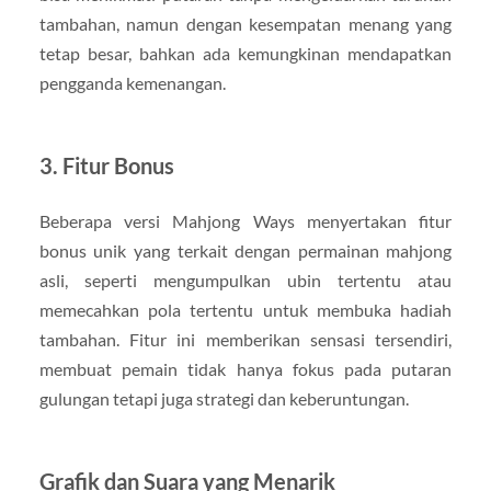
tambahan, namun dengan kesempatan menang yang
tetap besar, bahkan ada kemungkinan mendapatkan
pengganda kemenangan.
3. Fitur Bonus
Beberapa versi Mahjong Ways menyertakan fitur
bonus unik yang terkait dengan permainan mahjong
asli, seperti mengumpulkan ubin tertentu atau
memecahkan pola tertentu untuk membuka hadiah
tambahan. Fitur ini memberikan sensasi tersendiri,
membuat pemain tidak hanya fokus pada putaran
gulungan tetapi juga strategi dan keberuntungan.
Grafik dan Suara yang Menarik