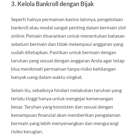
3. Kelola Bankroll dengan Bijak
Seperti halnya permainan kasino lainnya, pengelolaan
bankroll atau modal sangat penting dalam bermain slot
online. Pemain disarankan untuk menentukan batasan
sebelum bermain dan tidak melampaui anggaran yang
sudah ditetapkan. Pastikan untuk bermain dengan
taruhan yang sesuai dengan anggaran Anda agar tetap
bisa menikmati permainan tanpa risiko kehilangan
banyak uang dalam waktu singkat.
Selain itu, sebaiknya hindari melakukan taruhan yang
terlalu tinggi hanya untuk mengejar kemenangan
besar. Taruhan yang konsisten dan sesuai dengan
kemampuan finansial akan memberikan pengalaman
bermain yang lebih menyenangkan dan mengurangi
risiko kerugian.