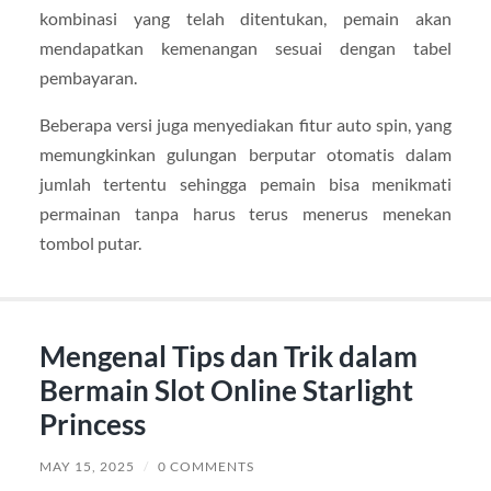
kombinasi yang telah ditentukan, pemain akan
mendapatkan kemenangan sesuai dengan tabel
pembayaran.
Beberapa versi juga menyediakan fitur auto spin, yang
memungkinkan gulungan berputar otomatis dalam
jumlah tertentu sehingga pemain bisa menikmati
permainan tanpa harus terus menerus menekan
tombol putar.
Mengenal Tips dan Trik dalam
Bermain Slot Online Starlight
Princess
MAY 15, 2025
/
0 COMMENTS