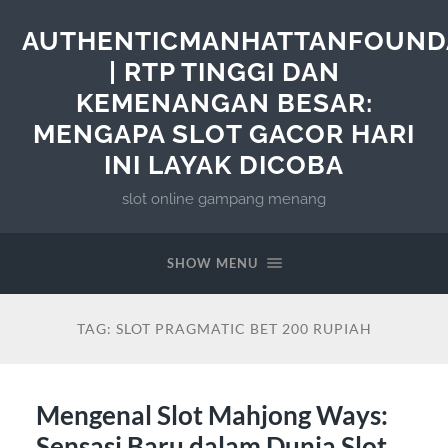
AUTHENTICMANHATTANFOUND
| RTP TINGGI DAN
KEMENANGAN BESAR:
MENGAPA SLOT GACOR HARI
INI LAYAK DICOBA
slot online gampang menang
SHOW MENU
TAG:
SLOT PRAGMATIC BET 200 RUPIAH
Mengenal Slot Mahjong Ways:
Sensasi Baru dalam Dunia Slot