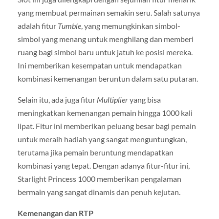
yang membuat permainan semakin seru. Salah satunya
adalah fitur
Tumble
, yang memungkinkan simbol-
simbol yang menang untuk menghilang dan memberi
ruang bagi simbol baru untuk jatuh ke posisi mereka.
Ini memberikan kesempatan untuk mendapatkan
kombinasi kemenangan beruntun dalam satu putaran.
Selain itu, ada juga fitur
Multiplier
yang bisa
meningkatkan kemenangan pemain hingga 1000 kali
lipat. Fitur ini memberikan peluang besar bagi pemain
untuk meraih hadiah yang sangat menguntungkan,
terutama jika pemain beruntung mendapatkan
kombinasi yang tepat. Dengan adanya fitur-fitur ini,
Starlight Princess 1000 memberikan pengalaman
bermain yang sangat dinamis dan penuh kejutan.
Kemenangan dan RTP