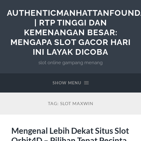
AUTHENTICMANHATTANFOUND
| RTP TINGGI DAN
KEMENANGAN BESAR:
MENGAPA SLOT GACOR HARI
INI LAYAK DICOBA
slot online gampang menang
SHOW MENU
TAG:
SLOT MAXWIN
Mengenal Lebih Dekat Situs Slot
Orbit4D – Pilihan Tepat Pecinta