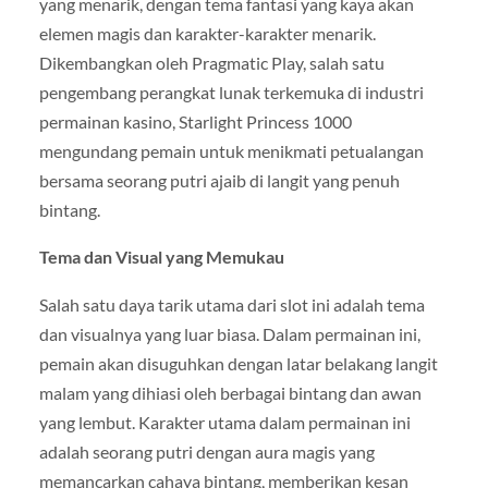
yang menarik, dengan tema fantasi yang kaya akan
elemen magis dan karakter-karakter menarik.
Dikembangkan oleh Pragmatic Play, salah satu
pengembang perangkat lunak terkemuka di industri
permainan kasino, Starlight Princess 1000
mengundang pemain untuk menikmati petualangan
bersama seorang putri ajaib di langit yang penuh
bintang.
Tema dan Visual yang Memukau
Salah satu daya tarik utama dari slot ini adalah tema
dan visualnya yang luar biasa. Dalam permainan ini,
pemain akan disuguhkan dengan latar belakang langit
malam yang dihiasi oleh berbagai bintang dan awan
yang lembut. Karakter utama dalam permainan ini
adalah seorang putri dengan aura magis yang
memancarkan cahaya bintang, memberikan kesan