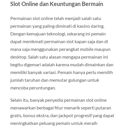
Slot Online dan Keuntungan Bermain
Permainan slot online telah menjadi salah satu
permainan yang paling diminati di kasino daring.
Dengan kemajuan teknologi, sekarang ini pemain
dapat menikmati permainan slot kapan saja dan di
mana saja menggunakan perangkat mobile maupun
desktop. Salah satu alasan mengapa permainan ini
begitu digemari adalah karena mudah dimainkan dan
memiliki banyak variasi. Pemain hanya perlu memilih
jumlah taruhan dan memutar gulungan untuk
mencoba peruntungan.
Selain itu, banyak penyedia permainan slot online
menawarkan berbagai fitur menarik seperti putaran
gratis, bonus ekstra, dan jackpot progresif yang dapat
meningkatkan peluang pemain untuk meraih