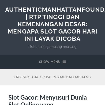
AUTHENTICMANHATTANFOUND
| RTP TINGGI DAN
KEMENANGAN BESAR:
MENGAPA SLOT GACOR HARI
INI LAYAK DICOBA
slot online gampang menang
SHOW MENU
TAG:
SLOT GACOR PALING MUDAH MENANG
Slot Gacor: Menyusuri Dunia
Slot Online yang