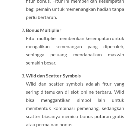
fitur bonus. Fitur ini memberikan kesempatan
bagi pemain untuk memenangkan hadiah tanpa
perlu bertaruh.
Bonus Multiplier
Fitur multiplier memberikan kesempatan untuk
mengalikan kemenangan yang diperoleh,
sehingga peluang mendapatkan maxwin
semakin besar.
Wild dan Scatter Symbols
Wild dan scatter symbols adalah fitur yang
sering ditemukan di slot online terbaru. Wild
bisa menggantikan simbol lain untuk
membentuk kombinasi pemenang, sedangkan
scatter biasanya memicu bonus putaran gratis
atau permainan bonus.