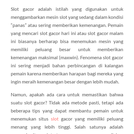
Slot gacor adalah istilah yang digunakan untuk
menggambarkan mesin slot yang sedang dalam kondisi
“panas” atau sering memberikan kemenangan. Pemain
yang mencari slot gacor hari ini atau slot gacor malam
ini biasanya berharap bisa menemukan mesin yang
memiliki peluang besar untuk memberikan
kemenangan maksimal (maxwin). Fenomena slot gacor
ini sering menjadi bahan perbincangan di kalangan
pemain karena memberikan harapan bagi mereka yang
ingin meraih kemenangan besar dengan lebih mudah.
Namun, apakah ada cara untuk memastikan bahwa
suatu slot gacor? Tidak ada metode pasti, tetapi ada
beberapa tips yang dapat membantu pemain untuk
menemukan situs
slot
gacor yang memiliki peluang
menang yang lebih tinggi. Salah satunya adalah