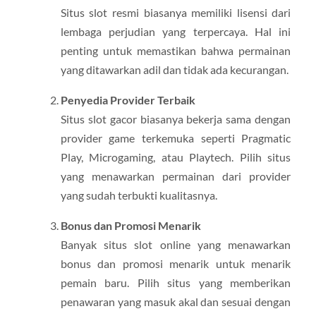
Situs slot resmi biasanya memiliki lisensi dari
lembaga perjudian yang terpercaya. Hal ini
penting untuk memastikan bahwa permainan
yang ditawarkan adil dan tidak ada kecurangan.
Penyedia Provider Terbaik
Situs slot gacor biasanya bekerja sama dengan
provider game terkemuka seperti Pragmatic
Play, Microgaming, atau Playtech. Pilih situs
yang menawarkan permainan dari provider
yang sudah terbukti kualitasnya.
Bonus dan Promosi Menarik
Banyak situs slot online yang menawarkan
bonus dan promosi menarik untuk menarik
pemain baru. Pilih situs yang memberikan
penawaran yang masuk akal dan sesuai dengan