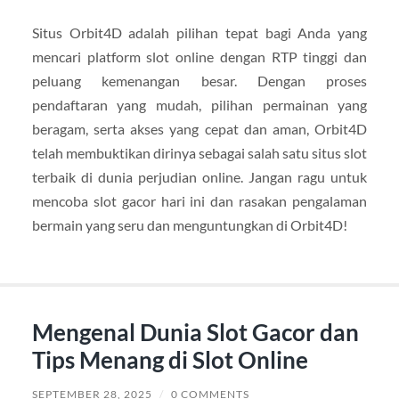
Situs Orbit4D adalah pilihan tepat bagi Anda yang
mencari platform slot online dengan RTP tinggi dan
peluang kemenangan besar. Dengan proses
pendaftaran yang mudah, pilihan permainan yang
beragam, serta akses yang cepat dan aman, Orbit4D
telah membuktikan dirinya sebagai salah satu situs slot
terbaik di dunia perjudian online. Jangan ragu untuk
mencoba slot gacor hari ini dan rasakan pengalaman
bermain yang seru dan menguntungkan di Orbit4D!
Mengenal Dunia Slot Gacor dan
Tips Menang di Slot Online
SEPTEMBER 28, 2025
/
0 COMMENTS