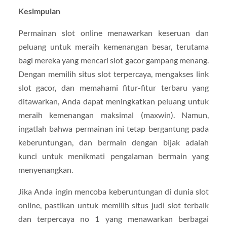
Kesimpulan
Permainan slot online menawarkan keseruan dan
peluang untuk meraih kemenangan besar, terutama
bagi mereka yang mencari slot gacor gampang menang.
Dengan memilih situs slot terpercaya, mengakses link
slot gacor, dan memahami fitur-fitur terbaru yang
ditawarkan, Anda dapat meningkatkan peluang untuk
meraih kemenangan maksimal (maxwin). Namun,
ingatlah bahwa permainan ini tetap bergantung pada
keberuntungan, dan bermain dengan bijak adalah
kunci untuk menikmati pengalaman bermain yang
menyenangkan.
Jika Anda ingin mencoba keberuntungan di dunia slot
online, pastikan untuk memilih situs judi slot terbaik
dan terpercaya no 1 yang menawarkan berbagai