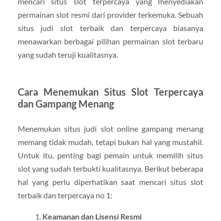
mencari situs slot terpercaya yang menyediakan
permainan slot resmi dari provider terkemuka. Sebuah
situs judi slot terbaik dan terpercaya biasanya
menawarkan berbagai pilihan permainan slot terbaru
yang sudah teruji kualitasnya.
Cara Menemukan Situs Slot Terpercaya
dan Gampang Menang
Menemukan situs judi slot online gampang menang
memang tidak mudah, tetapi bukan hal yang mustahil.
Untuk itu, penting bagi pemain untuk memilih situs
slot yang sudah terbukti kualitasnya. Berikut beberapa
hal yang perlu diperhatikan saat mencari situs slot
terbaik dan terpercaya no 1:
Keamanan dan Lisensi Resmi