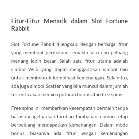
Fitur-Fitur Menarik dalam Slot Fortune
Rabbit
Slot Fortune Rabbit dilengkapi dengan berbagai fitur
yang membuat permainan semakin seru dan peluang
menang lebih besar. Salah satu fitur utama adalah
simbol Wild yang dapat menggantikan simbol lain
untuk membentuk kombinasi kemenangan. Selain itu,
ada juga simbol Scatter yang bila muncul dalam jumlah
tertentu akan memicu putaran bonus atau free spins.
Free spins ini memberikan kesempatan bermain tanpa
harus mengeluarkan taruhan tambahan, namun tetap
berpeluang mendapatkan kemenangan. Dalam mode
bonus, biasanya ada fitur pengali kemenangan