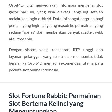
Orbit4D juga menyediakan informasi mengenai slot
gacor hari ini, yang bisa diakses langsung setelah
melakukan login orbit4d. Data ini sangat berguna bagi
pemain yang ingin langsung masuk ke permainan yang
sedang “panas” dan memberikan banyak scatter, wild,
atau free spin.
Dengan sistem yang transparan, RTP tinggi, dan
layanan pelanggan yang selalu siap membantu, tidak
heran jika Orbit4D menjadi rekomendasi utama para
pecinta slot online Indonesia.
Slot Fortune Rabbit: Permainan
Slot Bertema Kelinci yang
Menguntungkan