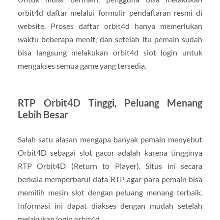
orbit4d daftar melalui formulir pendaftaran resmi di
website. Proses daftar orbit4d hanya memerlukan
waktu beberapa menit, dan setelah itu pemain sudah
bisa langsung melakukan orbit4d slot login untuk
mengakses semua game yang tersedia.
RTP Orbit4D Tinggi, Peluang Menang
Lebih Besar
Salah satu alasan mengapa banyak pemain menyebut
Orbit4D sebagai slot gacor adalah karena tingginya
RTP Orbit4D (Return to Player). Situs ini secara
berkala memperbarui data RTP agar para pemain bisa
memilih mesin slot dengan peluang menang terbaik.
Informasi ini dapat diakses dengan mudah setelah
melakukan login orbit4d.