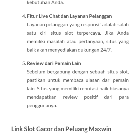
kebutuhan Anda.
Fitur Live Chat dan Layanan Pelanggan
Layanan pelanggan yang responsif adalah salah
satu ciri situs slot terpercaya. Jika Anda
memiliki masalah atau pertanyaan, situs yang
baik akan menyediakan dukungan 24/7.
Review dari Pemain Lain
Sebelum bergabung dengan sebuah situs slot,
pastikan untuk membaca ulasan dari pemain
lain. Situs yang memiliki reputasi baik biasanya
mendapatkan review positif dari para
penggunanya.
Link Slot Gacor dan Peluang Maxwin