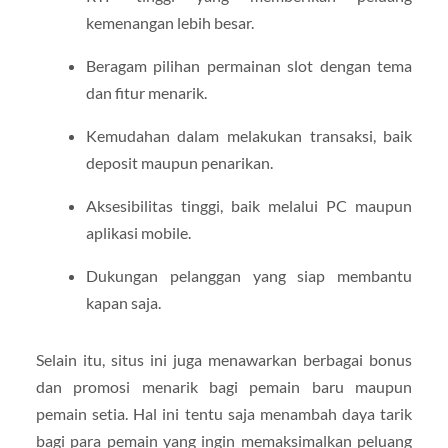
kemenangan lebih besar.
Beragam pilihan permainan slot dengan tema
dan fitur menarik.
Kemudahan dalam melakukan transaksi, baik
deposit maupun penarikan.
Aksesibilitas tinggi, baik melalui PC maupun
aplikasi mobile.
Dukungan pelanggan yang siap membantu
kapan saja.
Selain itu, situs ini juga menawarkan berbagai bonus
dan promosi menarik bagi pemain baru maupun
pemain setia. Hal ini tentu saja menambah daya tarik
bagi para pemain yang ingin memaksimalkan peluang