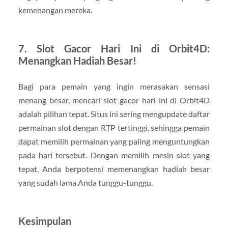
kemenangan mereka.
7. Slot Gacor Hari Ini di Orbit4D:
Menangkan Hadiah Besar!
Bagi para pemain yang ingin merasakan sensasi
menang besar, mencari slot gacor hari ini di Orbit4D
adalah pilihan tepat. Situs ini sering mengupdate daftar
permainan slot dengan RTP tertinggi, sehingga pemain
dapat memilih permainan yang paling menguntungkan
pada hari tersebut. Dengan memilih mesin slot yang
tepat, Anda berpotensi memenangkan hadiah besar
yang sudah lama Anda tunggu-tunggu.
Kesimpulan