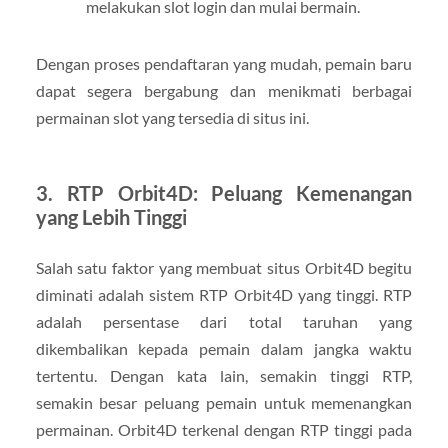
melakukan slot login dan mulai bermain.
Dengan proses pendaftaran yang mudah, pemain baru
dapat segera bergabung dan menikmati berbagai
permainan slot yang tersedia di situs ini.
3. RTP Orbit4D: Peluang Kemenangan
yang Lebih Tinggi
Salah satu faktor yang membuat situs Orbit4D begitu
diminati adalah sistem RTP Orbit4D yang tinggi. RTP
adalah persentase dari total taruhan yang
dikembalikan kepada pemain dalam jangka waktu
tertentu. Dengan kata lain, semakin tinggi RTP,
semakin besar peluang pemain untuk memenangkan
permainan. Orbit4D terkenal dengan RTP tinggi pada