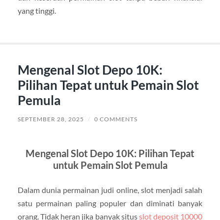
yang tinggi.
Mengenal Slot Depo 10K:
Pilihan Tepat untuk Pemain Slot
Pemula
SEPTEMBER 28, 2025
/
0 COMMENTS
Mengenal Slot Depo 10K: Pilihan Tepat
untuk Pemain Slot Pemula
Dalam dunia permainan judi online, slot menjadi salah
satu permainan paling populer dan diminati banyak
orang. Tidak heran jika banyak situs
slot deposit 10000