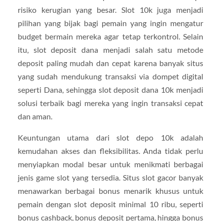
risiko kerugian yang besar. Slot 10k juga menjadi
pilihan yang bijak bagi pemain yang ingin mengatur
budget bermain mereka agar tetap terkontrol. Selain
itu, slot deposit dana menjadi salah satu metode
deposit paling mudah dan cepat karena banyak situs
yang sudah mendukung transaksi via dompet digital
seperti Dana, sehingga slot deposit dana 10k menjadi
solusi terbaik bagi mereka yang ingin transaksi cepat
dan aman.
Keuntungan utama dari slot depo 10k adalah
kemudahan akses dan fleksibilitas. Anda tidak perlu
menyiapkan modal besar untuk menikmati berbagai
jenis game slot yang tersedia. Situs slot gacor banyak
menawarkan berbagai bonus menarik khusus untuk
pemain dengan slot deposit minimal 10 ribu, seperti
bonus cashback, bonus deposit pertama, hingga bonus