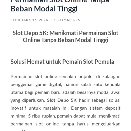
Beban Modal Tinggi
FEBRUARY 15, 2026
/
0 COMMENTS
Slot Depo 5K: Menikmati Permainan Slot
Online Tanpa Beban Modal Tinggi
Solusi Hemat untuk Pemain Slot Pemula
Permainan slot online semakin populer di kalangan
penggemar game digital, namun salah satu kendala
utama bagi pemain baru adalah besarnya modal awal
yang diperlukan.
Slot Depo 5K
hadir sebagai solusi
inovatif untuk masalah ini. Dengan sistem deposit
minimal 5 ribu rupiah, pemain dapat mulai menikmati
permainan slot online tanpa harus mengeluarkan