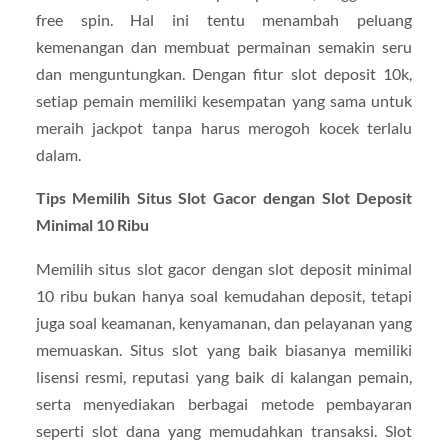
free spin. Hal ini tentu menambah peluang
kemenangan dan membuat permainan semakin seru
dan menguntungkan. Dengan fitur slot deposit 10k,
setiap pemain memiliki kesempatan yang sama untuk
meraih jackpot tanpa harus merogoh kocek terlalu
dalam.
Tips Memilih Situs Slot Gacor dengan Slot Deposit
Minimal 10 Ribu
Memilih situs slot gacor dengan slot deposit minimal
10 ribu bukan hanya soal kemudahan deposit, tetapi
juga soal keamanan, kenyamanan, dan pelayanan yang
memuaskan. Situs slot yang baik biasanya memiliki
lisensi resmi, reputasi yang baik di kalangan pemain,
serta menyediakan berbagai metode pembayaran
seperti slot dana yang memudahkan transaksi. Slot