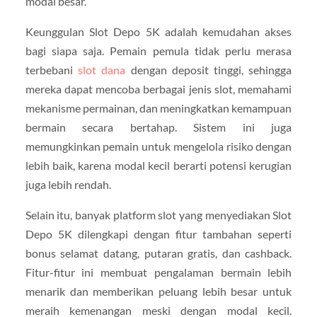
modal besar.
Keunggulan Slot Depo 5K adalah kemudahan akses
bagi siapa saja. Pemain pemula tidak perlu merasa
terbebani
slot dana
dengan deposit tinggi, sehingga
mereka dapat mencoba berbagai jenis slot, memahami
mekanisme permainan, dan meningkatkan kemampuan
bermain secara bertahap. Sistem ini juga
memungkinkan pemain untuk mengelola risiko dengan
lebih baik, karena modal kecil berarti potensi kerugian
juga lebih rendah.
Selain itu, banyak platform slot yang menyediakan Slot
Depo 5K dilengkapi dengan fitur tambahan seperti
bonus selamat datang, putaran gratis, dan cashback.
Fitur-fitur ini membuat pengalaman bermain lebih
menarik dan memberikan peluang lebih besar untuk
meraih kemenangan meski dengan modal kecil.