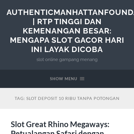
AUTHENTICMANHATTANFOUND
| RTP TINGGI DAN
KEMENANGAN BESAR:
MENGAPA SLOT GACOR HARI
INI LAYAK DICOBA
slot online gampang menang
SHOW MENU
TAG:
SLOT DEPOSIT 10 RIBU TANPA POTONGAN
Slot Great Rhino Megaways:
Petualangan Safari dengan