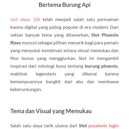
Bertema Burung Api
slot depo 10k
telah menjadi salah satu permainan
kasino digital yang paling populer di era modern. Dari
sekian banyak tema yang ditawarkan,
Slot Phoenix
Rises
muncul sebagai pilihan menarik bagi para pemain
yang menyukai kombinasi antara visual memukau dan
fitur bonus yang menggiurkan. Slot ini mengambil
inspirasi dari mitologi kuno tentang
burung phoenix
,
makhluk legendaris yang dikenal karena
kemampuannya bangkit dari abu dan membawa
keberuntungan.
Tema dan Visual yang Memukau
Salah satu daya tarik utama dari
Slot
pusatwin login