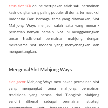
situs slot 10k
online merupakan salah satu permainan
kasino digital yang paling populer di dunia, termasuk di
Indonesia. Dari berbagai tema yang ditawarkan,
Slot
Mahjong Ways
menjadi salah satu yang menarik
perhatian banyak pemain. Slot ini menggabungkan
unsur tradisional permainan mahjong dengan
mekanisme slot modern yang menyenangkan dan
menguntungkan.
Mengenal Slot Mahjong Ways
slot gacor
Mahjong Ways merupakan permainan slot
yang mengangkat tema mahjong, permainan
tradisional yang berasal dari Tiongkok. Mahjong
sendiri dikenal sebagai permainan strategi
menggunakan kartu bergambar yang biasanya