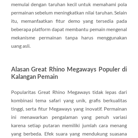
memulai dengan taruhan kecil untuk memahami pola
permainan sebelum meningkatkan nilai taruhan. Selain
itu, memanfaatkan fitur demo yang tersedia pada
beberapa platform dapat membantu pemain mengenal
mekanisme permainan tanpa harus menggunakan
uang asli.
Alasan Great Rhino Megaways Populer di
Kalangan Pemain
Popularitas Great Rhino Megaways tidak lepas dari
kombinasi tema safari yang unik, grafis berkualitas
tinggi, serta fitur Megaways yang inovatif. Permainan
ini menawarkan pengalaman yang penuh variasi
karena setiap putaran memiliki jumlah cara menang
yang berbeda. Efek suara yang mendukung suasana