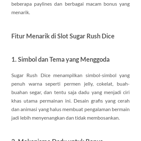
beberapa paylines dan berbagai macam bonus yang
menarik.
Fitur Menarik di Slot Sugar Rush Dice
1. Simbol dan Tema yang Menggoda
Sugar Rush Dice menampilkan simbol-simbol yang
penuh warna seperti permen jelly, cokelat, buah-
buahan segar, dan tentu saja dadu yang menjadi ciri
khas utama permainan ini. Desain grafis yang cerah
dan animasi yang halus membuat pengalaman bermain
jadi lebih menyenangkan dan tidak membosankan.