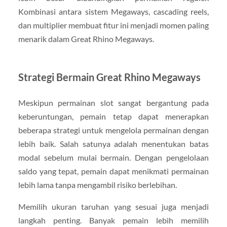
Kombinasi antara sistem Megaways, cascading reels,
dan multiplier membuat fitur ini menjadi momen paling
menarik dalam Great Rhino Megaways.
Strategi Bermain Great Rhino Megaways
Meskipun permainan slot sangat bergantung pada
keberuntungan, pemain tetap dapat menerapkan
beberapa strategi untuk mengelola permainan dengan
lebih baik. Salah satunya adalah menentukan batas
modal sebelum mulai bermain. Dengan pengelolaan
saldo yang tepat, pemain dapat menikmati permainan
lebih lama tanpa mengambil risiko berlebihan.
Memilih ukuran taruhan yang sesuai juga menjadi
langkah penting. Banyak pemain lebih memilih