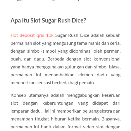
Apa Itu Slot Sugar Rush Dice?
slot deposit qris 10k
Sugar Rush Dice adalah sebuah
permainan slot yang mengusung tema manis dan ceria,
dengan simbol-simbol yang didominasi oleh permen,
buah, dan dadu. Berbeda dengan slot konvensional
yang hanya menggunakan gulungan dan simbol biasa,
permainan ini menambahkan elemen dadu yang
memberikan sensasi berbeda bagi pemain.
Konsep utamanya adalah menggabungkan keseruan
slot dengan keberuntungan yang didapat dari
lemparan dadu. Hal ini memberikan peluang ekstra dan
menambah tingkat hiburan ketika bermain. Biasanya,
permainan ini hadir dalam format video slot dengan