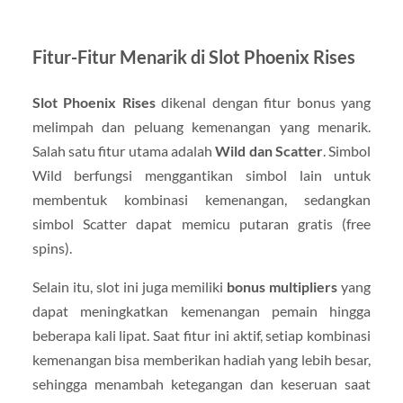
Fitur-Fitur Menarik di Slot Phoenix Rises
Slot Phoenix Rises
dikenal dengan fitur bonus yang
melimpah dan peluang kemenangan yang menarik.
Salah satu fitur utama adalah
Wild dan Scatter
. Simbol
Wild berfungsi menggantikan simbol lain untuk
membentuk kombinasi kemenangan, sedangkan
simbol Scatter dapat memicu putaran gratis (free
spins).
Selain itu, slot ini juga memiliki
bonus multipliers
yang
dapat meningkatkan kemenangan pemain hingga
beberapa kali lipat. Saat fitur ini aktif, setiap kombinasi
kemenangan bisa memberikan hadiah yang lebih besar,
sehingga menambah ketegangan dan keseruan saat