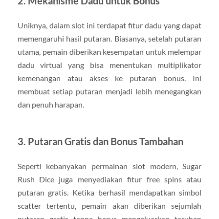
2. Mekanisme Dadu untuk Bonus
Uniknya, dalam slot ini terdapat fitur dadu yang dapat
memengaruhi hasil putaran. Biasanya, setelah putaran
utama, pemain diberikan kesempatan untuk melempar
dadu virtual yang bisa menentukan multiplikator
kemenangan atau akses ke putaran bonus. Ini
membuat setiap putaran menjadi lebih menegangkan
dan penuh harapan.
3. Putaran Gratis dan Bonus Tambahan
Seperti kebanyakan permainan slot modern, Sugar
Rush Dice juga menyediakan fitur free spins atau
putaran gratis. Ketika berhasil mendapatkan simbol
scatter tertentu, pemain akan diberikan sejumlah
putaran gratis tanpa harus mengeluarkan taruhan