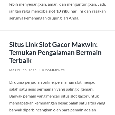
lebih menyenangkan, aman, dan menguntungkan. Jadi,
jangan ragu mencoba
slot 10 ribu
hari ini dan rasakan
serunya kemenangan di ujung jari Anda.
Situs Link Slot Gacor Maxwin:
Temukan Pengalaman Bermain
Terbaik
MARCH 30, 2025
/
0 COMMENTS
Di dunia perjudian online, permainan slot menjadi
salah satu jenis permainan yang paling digemari.
Banyak pemain yang mencari situs slot gacor untuk
mendapatkan kemenangan besar. Salah satu situs yang
banyak diperbincangkan oleh para pemain adalah