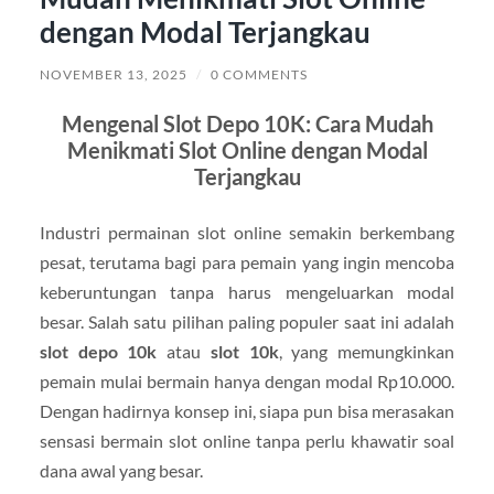
dengan Modal Terjangkau
NOVEMBER 13, 2025
/
0 COMMENTS
Mengenal Slot Depo 10K: Cara Mudah
Menikmati Slot Online dengan Modal
Terjangkau
Industri permainan slot online semakin berkembang
pesat, terutama bagi para pemain yang ingin mencoba
keberuntungan tanpa harus mengeluarkan modal
besar. Salah satu pilihan paling populer saat ini adalah
slot depo 10k
atau
slot 10k
, yang memungkinkan
pemain mulai bermain hanya dengan modal Rp10.000.
Dengan hadirnya konsep ini, siapa pun bisa merasakan
sensasi bermain slot online tanpa perlu khawatir soal
dana awal yang besar.