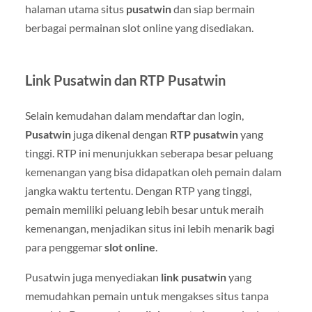
halaman utama situs
pusatwin
dan siap bermain
berbagai permainan slot online yang disediakan.
Link Pusatwin dan RTP Pusatwin
Selain kemudahan dalam mendaftar dan login,
Pusatwin
juga dikenal dengan
RTP pusatwin
yang
tinggi. RTP ini menunjukkan seberapa besar peluang
kemenangan yang bisa didapatkan oleh pemain dalam
jangka waktu tertentu. Dengan RTP yang tinggi,
pemain memiliki peluang lebih besar untuk meraih
kemenangan, menjadikan situs ini lebih menarik bagi
para penggemar
slot online
.
Pusatwin juga menyediakan
link pusatwin
yang
memudahkan pemain untuk mengakses situs tanpa