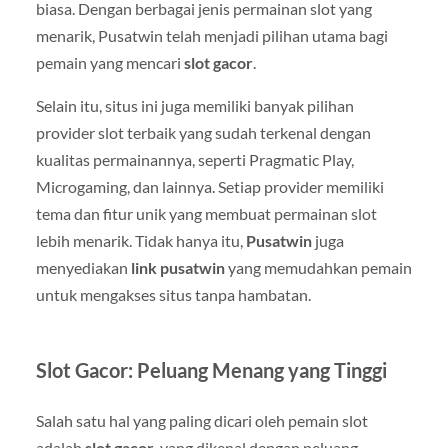
biasa. Dengan berbagai jenis permainan slot yang
menarik, Pusatwin telah menjadi pilihan utama bagi
pemain yang mencari
slot gacor
.
Selain itu, situs ini juga memiliki banyak pilihan
provider slot terbaik yang sudah terkenal dengan
kualitas permainannya, seperti Pragmatic Play,
Microgaming, dan lainnya. Setiap provider memiliki
tema dan fitur unik yang membuat permainan slot
lebih menarik. Tidak hanya itu,
Pusatwin
juga
menyediakan
link pusatwin
yang memudahkan pemain
untuk mengakses situs tanpa hambatan.
Slot Gacor: Peluang Menang yang Tinggi
Salah satu hal yang paling dicari oleh pemain slot
adalah
slot gacor
, yang dikenal dengan peluang