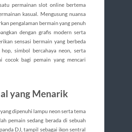
satu permainan slot online bertema
permainan kasual. Mengusung nuansa
irkan pengalaman bermain yang penuh
mbangkan dengan grafis modern serta
rikan sensasi bermain yang berbeda
p hop, simbol bercahaya neon, serta
ni cocok bagi pemain yang mencari
ual yang Menarik
yang dipenuhi lampu neon serta tema
lah pemain sedang berada di sebuah
panda DJ, tampil sebagai ikon sentral