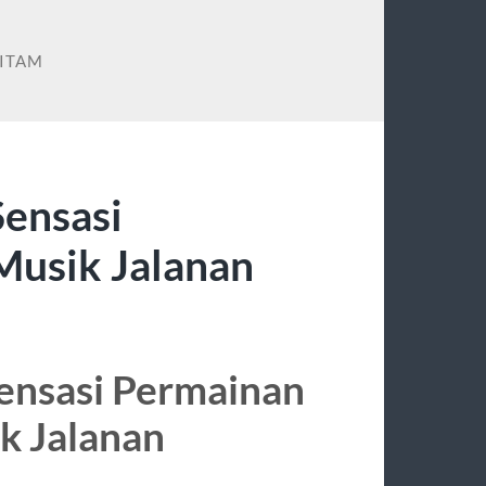
HITAM
Sensasi
Musik Jalanan
Sensasi Permainan
k Jalanan