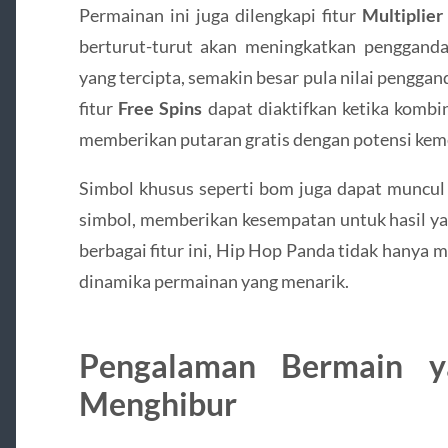
Permainan ini juga dilengkapi fitur
Multiplie
berturut-turut akan meningkatkan penggand
yang tercipta, semakin besar pula nilai penggan
fitur
Free Spins
dapat diaktifkan ketika kombin
memberikan putaran gratis dengan potensi ke
Simbol khusus seperti bom juga dapat muncul
simbol, memberikan kesempatan untuk hasil ya
berbagai fitur ini, Hip Hop Panda tidak hanya 
dinamika permainan yang menarik.
Pengalaman Bermain ya
Menghibur