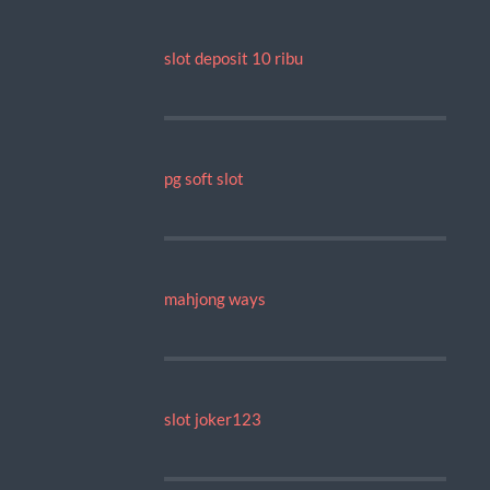
slot deposit 10 ribu
pg soft slot
mahjong ways
slot joker123