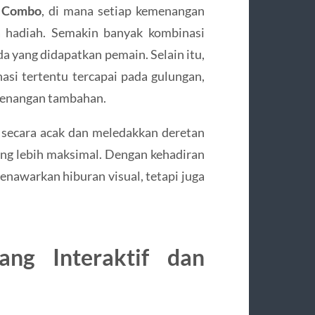
r Combo
, di mana setiap kemenangan
a hadiah. Semakin banyak kombinasi
da yang didapatkan pemain. Selain itu,
asi tertentu tercapai pada gulungan,
menangan tambahan.
 secara acak dan meledakkan deretan
ng lebih maksimal. Dengan kehadiran
menawarkan hiburan visual, tetapi juga
ng Interaktif dan